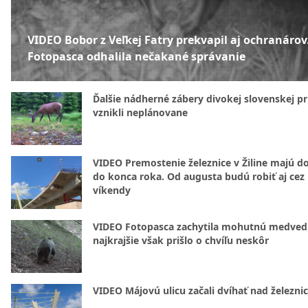
VIDEO Bobor z Veľkej Fatry prekvapil aj ochranárov
Fotopasca odhalila nečakané správanie
Ďalšie nádherné zábery divokej slovenskej pr
vznikli neplánovane
VIDEO Premostenie železnice v Žiline majú d
do konca roka. Od augusta budú robiť aj cez
víkendy
VIDEO Fotopasca zachytila mohutnú medvedi
najkrajšie však prišlo o chvíľu neskôr
VIDEO Májovú ulicu začali dvíhať nad železni