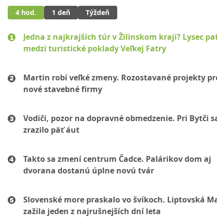
4 hod.
1 deň
Týždeň
Jedna z najkrajších túr v Žilinskom kraji? Lysec pat
medzi turistické poklady Veľkej Fatry
Martin robí veľké zmeny. Rozostavané projekty p
nové stavebné firmy
Vodiči, pozor na dopravné obmedzenie. Pri Bytči s
zrazilo päť áut
Takto sa zmení centrum Čadce. Palárikov dom aj
dvorana dostanú úplne novú tvár
Slovenské more praskalo vo švíkoch. Liptovská M
zažila jeden z najrušnejších dní leta