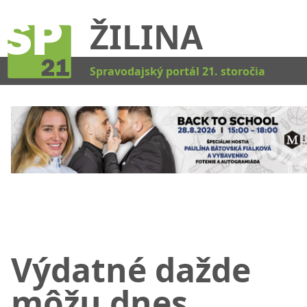
ŽILINA
Kat
Spravodajský portál 21. storočia
Výdatné dažde
môžu dnes