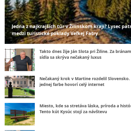
Jedna z najkrajších túr v Žilinskom kraji? Lysec patr
medzi turistické poklady Veľkej Fatry
Takto dnes žije Ján Slota pri Žiline. Za bránam
sídla sa skrýva nečakaný luxus
Nečakaný krok v Martine rozdelil Slovensko.
jednej farbe hovorí celý internet
Miesto, kde sa stretáva láska, príroda a histó
Tento kút Kysúc stojí za návštevu