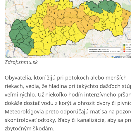
Zdroj:shmu.sk
Obyvatelia, ktorí žijú pri potokoch alebo menších
riekach, vedia, že hladina pri takýchto dažďoch st
veľmi rýchlo. Už niekoľko hodín intenzívneho pršan
dokáže dostať vodu z korýt a ohroziť dvory či pivni
Meteorológovia preto odporúčajú mať sa na pozor
skontrolovať odtoky, žľaby či kanalizácie, aby sa pr
zbytočným škodám.