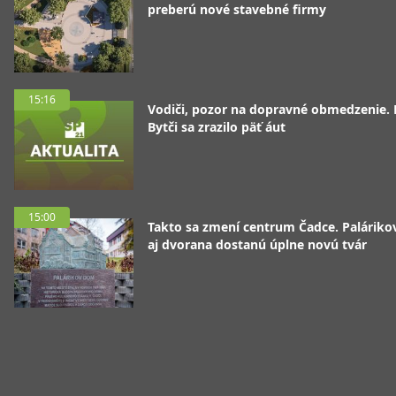
preberú nové stavebné firmy
15:16
Vodiči, pozor na dopravné obmedzenie. 
Bytči sa zrazilo päť áut
15:00
Takto sa zmení centrum Čadce. Palárik
aj dvorana dostanú úplne novú tvár