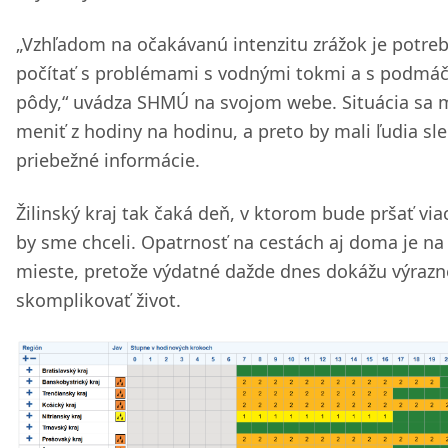
„Vzhľadom na očakávanú intenzitu zrážok je potre
počítať s problémami s vodnými tokmi a s podmá
pôdy,“ uvádza SHMÚ na svojom webe. Situácia sa 
meniť z hodiny na hodinu, a preto by mali ľudia sl
priebežné informácie.
Žilinský kraj tak čaká deň, v ktorom bude pršať via
by sme chceli. Opatrnosť na cestách aj doma je na
mieste, pretože výdatné dažde dnes dokážu výrazn
skomplikovať život.