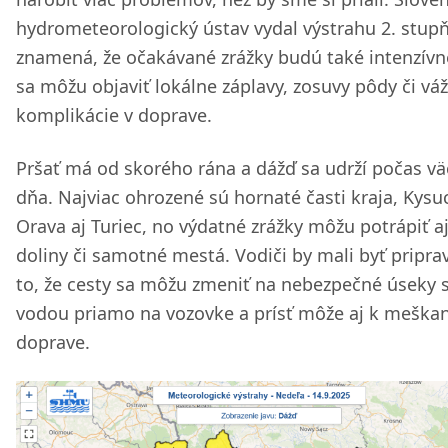
hydrometeorologický ústav vydal výstrahu 2. stupň
znamená, že očakávané zrážky budú také intenzívn
sa môžu objaviť lokálne záplavy, zosuvy pôdy či vá
komplikácie v doprave.
Pršať má od skorého rána a dážď sa udrží počas vä
dňa. Najviac ohrozené sú hornaté časti kraja, Kysu
Orava aj Turiec, no výdatné zrážky môžu potrápiť a
doliny či samotné mestá. Vodiči by mali byť pripra
to, že cesty sa môžu zmeniť na nebezpečné úseky 
vodou priamo na vozovke a prísť môže aj k meška
doprave.