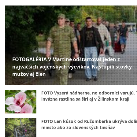
FOTOGALÉRIA V Martine odštartoval jeden z
najväčších vojenských výcvikov. Nastúpili stovky
mužov aj žien
FOTO Vyzerá nádherne, no odborníci varujú. 
invázna rastlina sa šíri aj v Žilinskom kraji
FOTO Len kúsok od Ružomberka ukrýva doli
miesto ako zo slovenských tiesňav