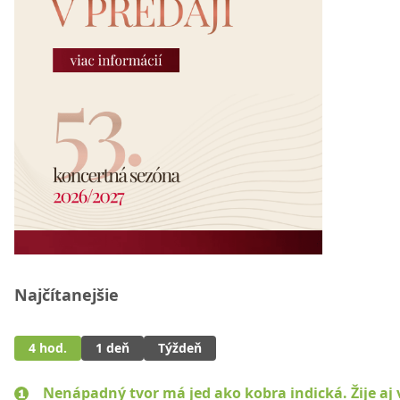
Najčítanejšie
4 hod.
1 deň
Týždeň
Nenápadný tvor má jed ako kobra indická. Žije aj 