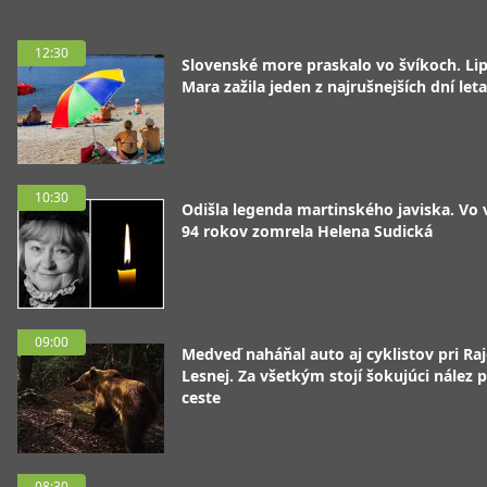
12:30
Slovenské more praskalo vo švíkoch. Li
Mara zažila jeden z najrušnejších dní leta
10:30
Odišla legenda martinského javiska. Vo
94 rokov zomrela Helena Sudická
09:00
Medveď naháňal auto aj cyklistov pri Raj
Lesnej. Za všetkým stojí šokujúci nález p
ceste
08:30