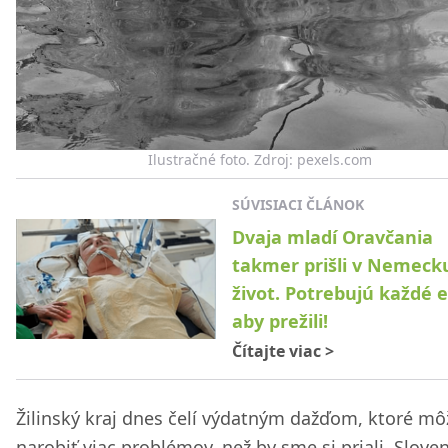
Ilustračné foto. Zdroj: pexels.com
SÚVISIACI ČLÁNOK
Dvaja mladí Oravčania
takmer prišli v Nemeck
život. Potrebujú každé e
aby prežili!
Čítajte viac
>
Žilinský kraj dnes čelí výdatným dažďom, ktoré mô
narobiť viac problémov, než by sme si priali. Slove