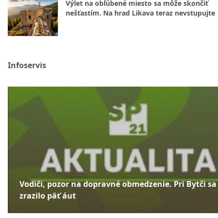
Výlet na obľúbené miesto sa môže skončiť
nešťastím. Na hrad Likava teraz nevstupujte
Infoservis
Vodiči, pozor na dopravné obmedzenie. Pri Bytči sa
zrazilo päť áut