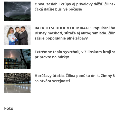
Oravu zasiahli krúpy aj prívalový dážď. Žilins
čaká ďalšie búrlivé počasie
BACK TO SCHOOL v OC MIRAGE: Populárni hos
Disney maskoti, súťaže aj autogramiáda. Žili
zažije popoludnie plné zábavy
Extrémne teplo vyvrcholí, v Žilinskom kraji s
pripravte na búrky!
Horúčavy útočia, Žilina ponúka únik. Zimný 
sa otvára verejnosti
Foto