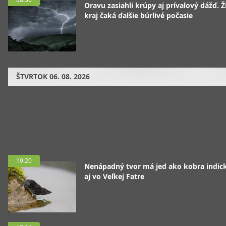
Oravu zasiahli krúpy aj prívalový dážď. Ž
kraj čaká ďalšie búrlivé počasie
ŠTVRTOK
06. 08. 2026
19:20
Nenápadný tvor má jed ako kobra indická
aj vo Veľkej Fatre