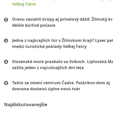
Veľkej Fatre
Oravu zasiahli krúpy aj prívalový dážď. Žilinský k
ďalšie búrlivé počasie
Jedna z najkrajších túr v Žilinskom kraji? Lysec pat
medzi turistické poklady Veľkej Fatry
Slovenské more praskalo vo švíkoch. Liptovská M
zažila jeden z najrušnejších dní leta
Takto sa zmení centrum Čadce. Palárikov dom aj
dvorana dostanú úplne novú tvár
Najdiskutovanejšie