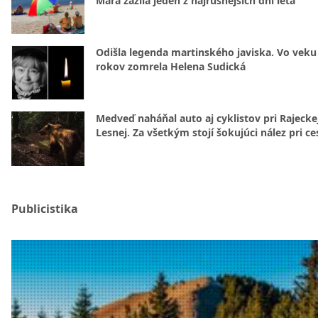
Mara zažila jeden z najrušnejších dní leta
Odišla legenda martinského javiska. Vo veku
rokov zomrela Helena Sudická
Medveď naháňal auto aj cyklistov pri Rajecke
Lesnej. Za všetkým stojí šokujúci nález pri ce
Publicistika