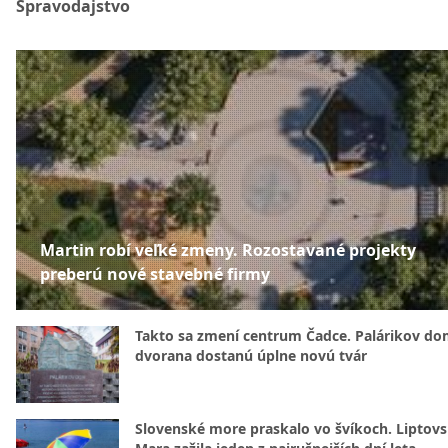
Spravodajstvo
Martin robí veľké zmeny. Rozostavané projekty
preberú nové stavebné firmy
Takto sa zmení centrum Čadce. Palárikov do
dvorana dostanú úplne novú tvár
Slovenské more praskalo vo švíkoch. Liptov