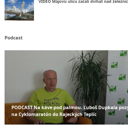
VIDEO Májovú ulicu začali dvíhať nad železni
Podcast
PODCAST Na káve pod palmou. Ľuboš Dupkala poz
na Cyklomaratón do Rajeckých Teplíc