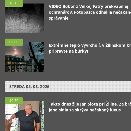
10:15
VIDEO Bobor z Veľkej Fatry prekvapil aj
ochranárov. Fotopasca odhalila nečakan
správanie
08:00
Extrémne teplo vyvrcholí, v Žilinskom kr
pripravte na búrky!
STREDA
05. 08. 2026
19:30
Takto dnes žije Ján Slota pri Žiline. Za b
jeho sídla sa skrýva nečakaný luxus