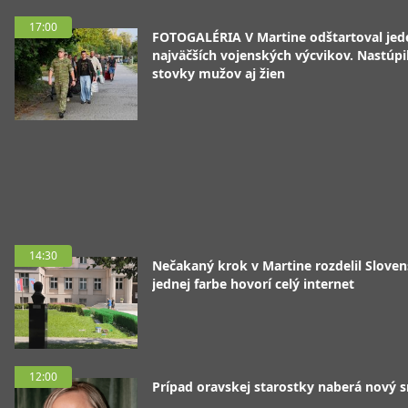
17:00
FOTOGALÉRIA V Martine odštartoval jed
najväčších vojenských výcvikov. Nastúpil
stovky mužov aj žien
14:30
Nečakaný krok v Martine rozdelil Sloven
jednej farbe hovorí celý internet
12:00
Prípad oravskej starostky naberá nový 