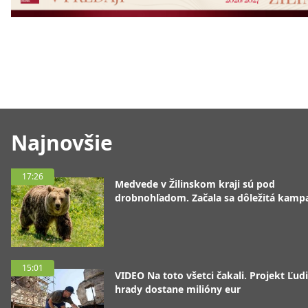
Najnovšie
17:26
Medvede v Žilinskom kraji sú pod
drobnohľadom. Začala sa dôležitá kamp
15:01
VIDEO Na toto všetci čakali. Projekt Ľudi
hrady dostane milióny eur