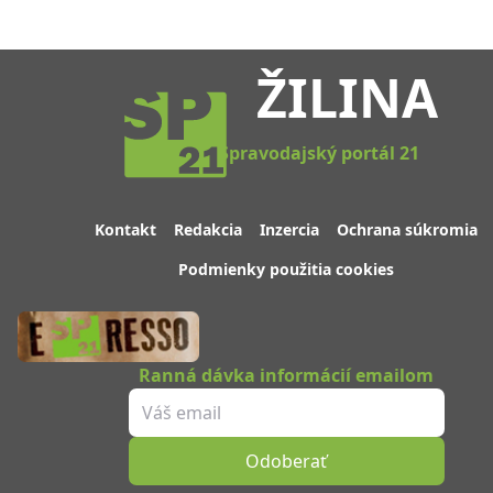
ŽILINA
Spravodajský portál 21
Kontakt
Redakcia
Inzercia
Ochrana súkromia
Podmienky použitia cookies
Ranná dávka informácií emailom
Odoberať