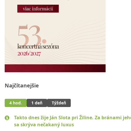
Najčítanejšie
4 hod.
1 deň
Týždeň
Takto dnes žije Ján Slota pri Žiline. Za bránami jeh
sa skrýva nečakaný luxus