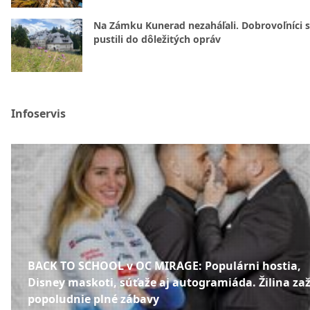
Na Zámku Kunerad nezaháľali. Dobrovoľníci 
pustili do dôležitých opráv
Infoservis
BACK TO SCHOOL v OC MIRAGE: Populárni hostia,
Disney maskoti, súťaže aj autogramiáda. Žilina zaž
popoludnie plné zábavy