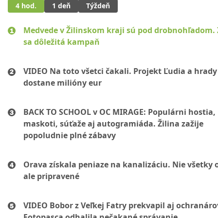
4 hod.
1 deň
Týždeň
Medvede v Žilinskom kraji sú pod drobnohľadom. 
sa dôležitá kampaň
VIDEO Na toto všetci čakali. Projekt Ľudia a hrady
dostane milióny eur
BACK TO SCHOOL v OC MIRAGE: Populárni hostia,
maskoti, súťaže aj autogramiáda. Žilina zažije
popoludnie plné zábavy
Orava získala peniaze na kanalizáciu. Nie všetky 
ale pripravené
VIDEO Bobor z Veľkej Fatry prekvapil aj ochranáro
Fotopasca odhalila nečakané správanie