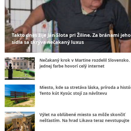
Takto dnes žije Ján Slota pri Žiline. Za bránami jeho
sídla sa skrýva nečakaný luxus
Nečakaný krok v Martine rozdelil Slovensko.
jednej farbe hovorí celý internet
Miesto, kde sa stretáva láska, príroda a histó
Tento kút Kysúc stojí za návštevu
Výlet na obľúbené miesto sa môže skončiť
nešťastím. Na hrad Likava teraz nevstupujte