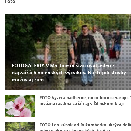
Foto
FOTOGALÉRIA V Martine odštartoval jeden z
najväčších vojenských výcvikov. Nastúpili stovky
mužov aj žien
FOTO Vyzerá nádherne, no odborníci varujú. 
invázna rastlina sa šíri aj v Žilinskom kraji
FOTO Len kúsok od Ružomberka ukrýva doli
miesto ako zo slovenských tiesňav