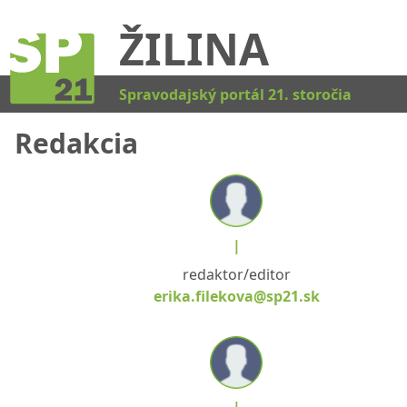
ŽILINA
Kat
Spravodajský portál 21. storočia
Redakcia
|
redaktor/editor
erika.filekova@sp21.sk