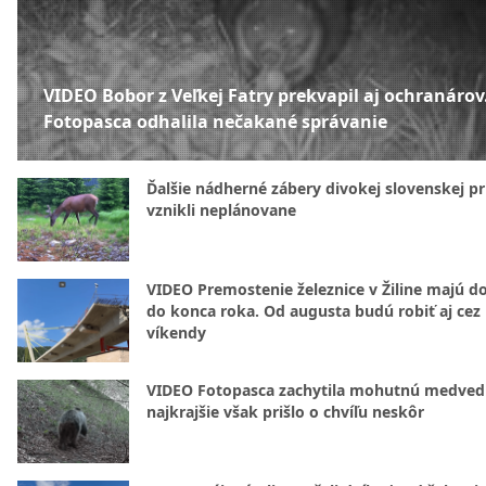
VIDEO Bobor z Veľkej Fatry prekvapil aj ochranárov
Fotopasca odhalila nečakané správanie
Ďalšie nádherné zábery divokej slovenskej pr
vznikli neplánovane
VIDEO Premostenie železnice v Žiline majú d
do konca roka. Od augusta budú robiť aj cez
víkendy
VIDEO Fotopasca zachytila mohutnú medvedi
najkrajšie však prišlo o chvíľu neskôr