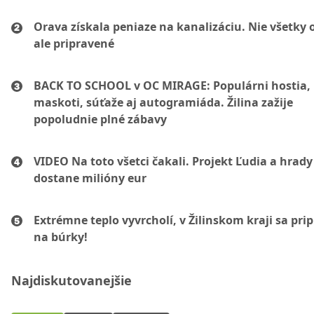
Orava získala peniaze na kanalizáciu. Nie všetky 
ale pripravené
BACK TO SCHOOL v OC MIRAGE: Populárni hostia,
maskoti, súťaže aj autogramiáda. Žilina zažije
popoludnie plné zábavy
VIDEO Na toto všetci čakali. Projekt Ľudia a hrady
dostane milióny eur
Extrémne teplo vyvrcholí, v Žilinskom kraji sa pri
na búrky!
Najdiskutovanejšie