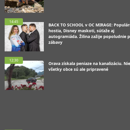
14:45
BACK TO SCHOOL v OC MIRAGE: Populár
hostia, Disney maskoti, súťaže aj
autogramiáda. Žilina zažije popoludnie p
zábavy
12:30
Orava získala peniaze na kanalizáciu. Ni
všetky obce sú ale pripravené