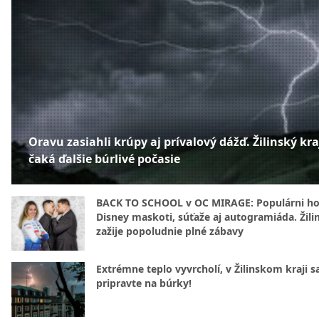
Oravu zasiahli krúpy aj prívalový dážď. Žilinský kra
čaká ďalšie búrlivé počasie
BACK TO SCHOOL v OC MIRAGE: Populárni hos
Disney maskoti, súťaže aj autogramiáda. Žili
zažije popoludnie plné zábavy
Extrémne teplo vyvrcholí, v Žilinskom kraji s
pripravte na búrky!