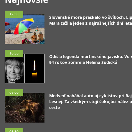
12:30
Slovenské more praskalo vo švíkoch. Li
Mara zažila jeden z najrušnejších dní leta
10:30
Odišla legenda martinského javiska. Vo
94 rokov zomrela Helena Sudická
09:00
Medveď naháňal auto aj cyklistov pri Raj
Lesnej. Za všetkým stojí šokujúci nález p
ceste
08:30