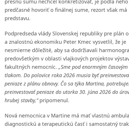
presnú sumu nechcel konkretizovať, je podľa neho
predčasné hovoriť o finálnej sume, rezort však má
predstavu.
Podpredseda vlády Slovenskej republiky pre plán 
a znalostnú ekonomiku Peter Kmec vysvetlil, že je
nesmierne dôležité, aby sa dodržiavali harmonog
predovšetkým v oblasti vlajkových projektov výsta
fakultných nemocníc.
„Sme pod enormným časovým
tlakom. Do polovice roka 2026 musia byť preinvestov
peniaze z plánu obnovy. Čo sa týka Martina, potrebuj
preinvestovať peniaze do utorka 30. júna 2026 do úro
hrubej stavby,“
pripomenul.
Nová nemocnica v Martine má mať vlastnú ambul
diagnostickú a terapeutickú časť i samostatný trak