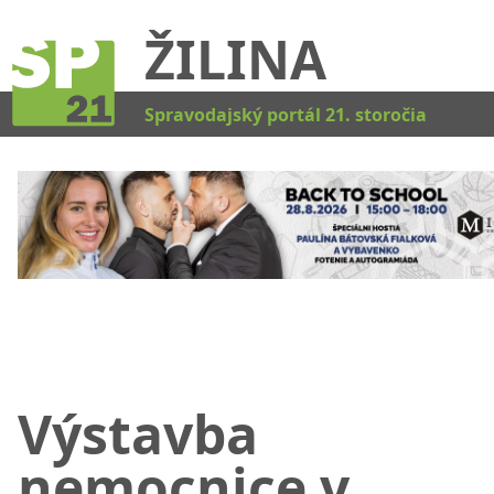
ŽILINA
Kat
Spravodajský portál 21. storočia
Výstavba
nemocnice v