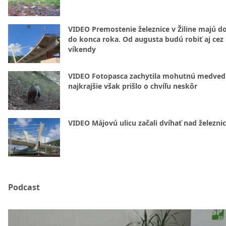
VIDEO Premostenie železnice v Žiline majú d
do konca roka. Od augusta budú robiť aj cez
víkendy
VIDEO Fotopasca zachytila mohutnú medvedi
najkrajšie však prišlo o chvíľu neskôr
VIDEO Májovú ulicu začali dvíhať nad železni
Podcast