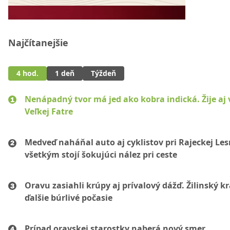
Najčítanejšie
4 hod.
1 deň
Týždeň
Nenápadný tvor má jed ako kobra indická. Žije aj 
Veľkej Fatre
Medveď naháňal auto aj cyklistov pri Rajeckej Les
všetkým stojí šokujúci nález pri ceste
Oravu zasiahli krúpy aj prívalový dážď. Žilinský k
ďalšie búrlivé počasie
Prípad oravskej starostky naberá nový smer