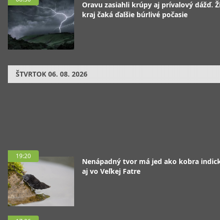
Oravu zasiahli krúpy aj prívalový dážď. Ž
kraj čaká ďalšie búrlivé počasie
ŠTVRTOK
06. 08. 2026
19:20
Nenápadný tvor má jed ako kobra indická
aj vo Veľkej Fatre