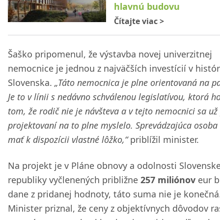
hlavnú budovu
Čítajte viac
>
Šaško pripomenul, že výstavba novej univerzitnej
nemocnice je jednou z najväčších investícií v histór
Slovenska.
„Táto nemocnica je plne orientovaná na pa
Je to v línii s nedávno schválenou legislatívou, ktorá h
tom, že rodič nie je návšteva a v tejto nemocnici sa už 
projektovaní na to plne myslelo. Sprevádzajúca osoba
mať k dispozícii vlastné lôžko,“
priblížil minister.
Na projekt je v Pláne obnovy a odolnosti Slovenske
republiky vyčlenených približne
257 miliónov
eur b
dane z pridanej hodnoty, táto suma nie je konečná
Minister priznal, že ceny z objektívnych dôvodov ra