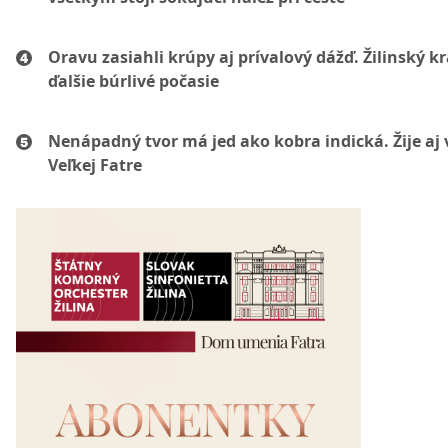
Oravu zasiahli krúpy aj prívalový dážď. Žilinský k
ďalšie búrlivé počasie
Nenápadný tvor má jed ako kobra indická. Žije aj 
Veľkej Fatre