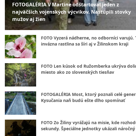
FOTOGALÉRIA V Martine odštartoval jeden z
najväčších vojenských výcvikov. Nastúpili stovky
mužov aj žien
FOTO Vyzerá nádherne, no odborníci varujú. 
invázna rastlina sa šíri aj v Žilinskom kraji
FOTO Len kúsok od Ružomberka ukrýva doli
miesto ako zo slovenských tiesňav
FOTOGALÉRIA Most, ktorý poznali celé gener
Kysučania naň budú ešte dlho spomínať
FOTO Zo Žiliny vyrážajú na misie, kde rozhod
sekundy. Špeciálne jednotky ukázali náročný