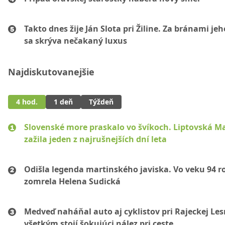
Takto dnes žije Ján Slota pri Žiline. Za bránami jeh
sa skrýva nečakaný luxus
Najdiskutovanejšie
4 hod.
1 deň
Týždeň
Slovenské more praskalo vo švíkoch. Liptovská M
zažila jeden z najrušnejších dní leta
Odišla legenda martinského javiska. Vo veku 94 r
zomrela Helena Sudická
Medveď naháňal auto aj cyklistov pri Rajeckej Les
všetkým stojí šokujúci nález pri ceste