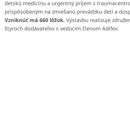
detskú medicínu a urgentný príjem s traumacent
prispôsobeným na zmiešanú prevádzku detí a dosp
Vzniknúť má 660 lôžok.
Výstavbu realizuje združe
štyroch dodávateľov s vedúcim členom Adifex.