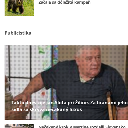
Začala sa dôležitá kampaň
Publicistika
Takto dnes žije Ján Slota pri Žiline. Za bránami jeho
sídla sa skrýva nečakaný luxus
Nečakaný krok v Martine rozdelil Slovensko.