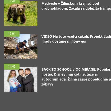
17:26
Medvede v Žilinskom kraji sú pod
drobnohľadom. Začala sa dôležitá kamp
15:01
VIDEO Na toto všetci čakali. Projekt Ľudi
hrady dostane milióny eur
14:45
BACK TO SCHOOL v OC MIRAGE: Populár
hostia, Disney maskoti, súťaže aj
autogramiáda. Žilina zažije popoludnie p
zábavy