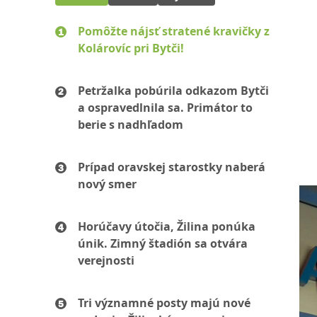
Pomôžte nájsť stratené kravičky z
Kolárovíc pri Bytči!
Petržalka pobúrila odkazom Bytči
a ospravedlnila sa. Primátor to
berie s nadhľadom
Prípad oravskej starostky naberá
nový smer
Horúčavy útočia, Žilina ponúka
únik. Zimný štadión sa otvára
verejnosti
Tri významné posty majú nové