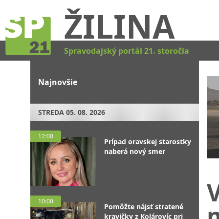
ŽILINA
Spravodajský portál 21. storočia
Najnovšie
STREDA
05. 08. 2026
12:00
Prípad oravskej starostky
naberá nový smer
V
10:00
m
Pomôžte nájsť stratené
kravičky z Kolárovíc pri