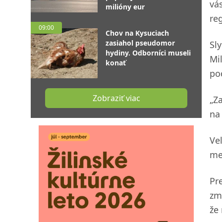
vá
milióny eur
re
09:00
Chov na Kysuciach
zasiahol pseudomor
Sl
hydiny. Odborníci museli
Mi
konať
po
Zobraziť viac
„Z
na
Ve
me
Pr
zm
že