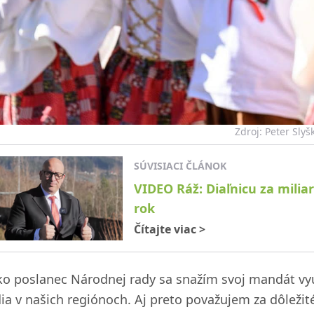
Zdroj: Peter Slyš
SÚVISIACI ČLÁNOK
VIDEO Ráž: Diaľnicu za milia
rok
Čítajte viac
>
ko poslanec Národnej rady sa snažím svoj mandát vyu
dia v našich regiónoch. Aj preto považujem za dôleži