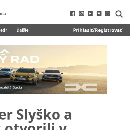
nia
Prihlasiť/Registrovať
bed?
Ďalšie
er Slyško a
otvorili v