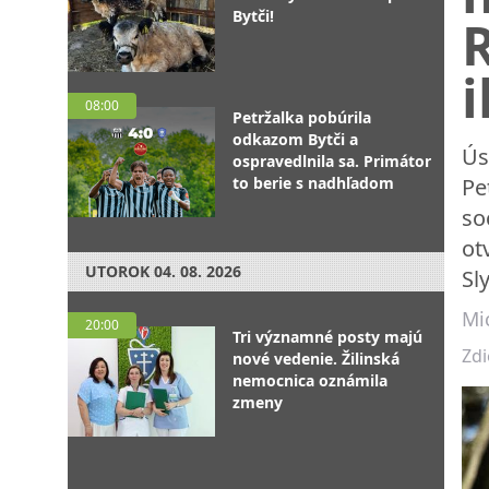
Bytči!
R
i
08:00
Petržalka pobúrila
odkazom Bytči a
Ús
ospravedlnila sa. Primátor
to berie s nadhľadom
Pe
so
ot
UTOROK
04. 08. 2026
Sl
Mic
20:00
Tri významné posty majú
Zdi
nové vedenie. Žilinská
nemocnica oznámila
zmeny