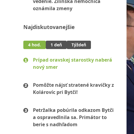
vedenie. Žilinská nemocnica
oznámila zmeny
Najdiskutovanejšie
4 hod.
1 deň
Týždeň
Prípad oravskej starostky naberá
nový smer
Pomôžte nájsť stratené kravičky z
Kolárovíc pri Bytči!
Petržalka pobúrila odkazom Bytči
a ospravedlnila sa. Primátor to
berie s nadhľadom