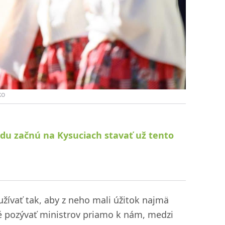
ko
rdu začnú na Kysuciach stavať už tento
žívať tak, aby z neho mali úžitok najmä
té pozývať ministrov priamo k nám, medzi