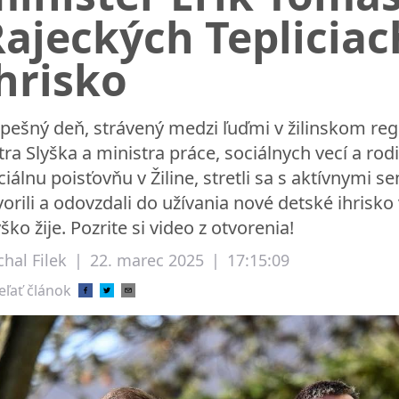
ajeckých Tepliciac
hrisko
pešný deň, strávený medzi ľuďmi v žilinskom reg
tra Slyška a ministra práce, sociálnych vecí a rod
ciálnu poisťovňu v Žiline, stretli sa s aktívnymi s
vorili a odovzdali do užívania nové detské ihrisk
yško žije. Pozrite si video z otvorenia!
hal Filek
|
22. marec 2025
|
17:15:09
eľať článok