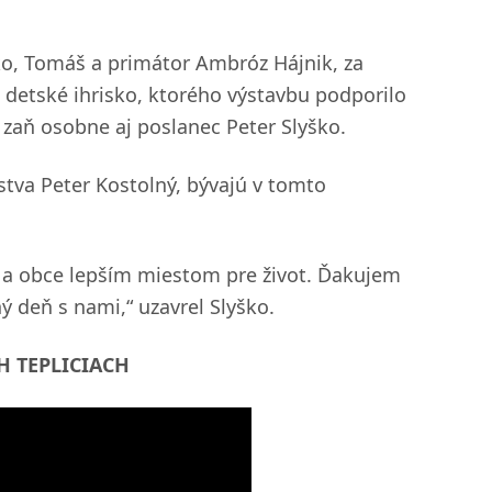
ško, Tomáš a primátor Ambróz Hájnik, za
é detské ihrisko, ktorého výstavbu podporilo
a zaň osobne aj poslanec Peter Slyško.
stva Peter Kostolný, bývajú v tomto
 a obce lepším miestom pre život. Ďakujem
ný deň s nami,“ uzavrel Slyško.
H TEPLICIACH