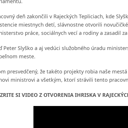
rlamentu.
acovný deň zakončili v Rajeckých Tepliciach, kde Sly
istencie miestnych detí, slávnostne otvorili novučičk
nisterstvo práce, sociálnych vecí a rodiny a zasadil z
ď Peter Slyško a aj vedúci služobného úradu minister
peľnom meste.
om presvedčený, že takéto projekty robia naše mestá
ovi ministrovi a všetkým, ktorí strávili tento pracov
ZRITE SI VIDEO Z OTVORENIA IHRISKA V RAJECKÝC