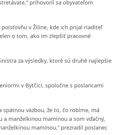
stretávate,“ prihovoril sa obyvateľom
isťovňu v Žiline, kde ich prijal riaditeľ
elen o tom, ako im zlepšiť pracovné
inistra za výsledky, ktoré sú druhé najlepšie
seniormi v Bytčici, spoločne s poslancami
 spätnou väzbou, že to, čo robíme, má
ou a manželkinou maminou a som vďačný,
 manželkinou maminou,“ prezradil poslanec