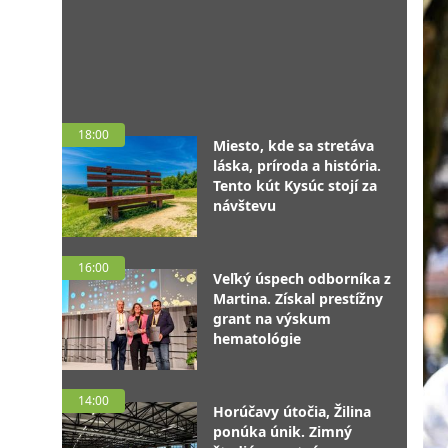
18:00
Miesto, kde sa stretáva
láska, príroda a história.
Tento kút Kysúc stojí za
návštevu
16:00
Veľký úspech odborníka z
Martina. Získal prestížny
grant na výskum
hematológie
14:00
Horúčavy útočia, Žilina
ponúka únik. Zimný