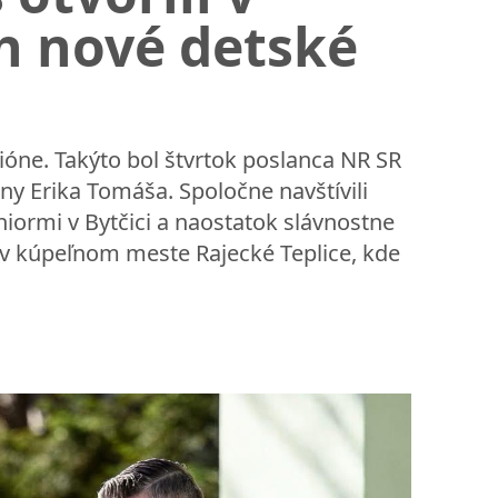
h nové detské
ióne. Takýto bol štvrtok poslanca NR SR
iny Erika Tomáša. Spoločne navštívili
eniormi v Bytčici a naostatok slávnostne
o v kúpeľnom meste Rajecké Teplice, kde