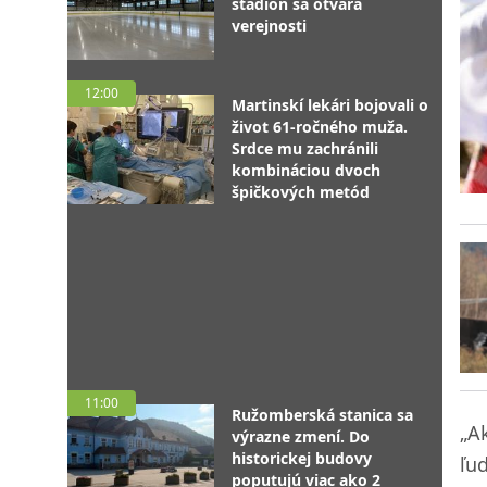
štadión sa otvára
verejnosti
12:00
Martinskí lekári bojovali o
život 61-ročného muža.
Srdce mu zachránili
kombináciou dvoch
špičkových metód
11:00
Ružomberská stanica sa
„A
výrazne zmení. Do
historickej budovy
ľu
poputujú viac ako 2