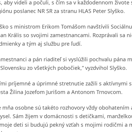
s, aby videli a počuli, s čím sa v každodennom živote 
giónu poslanec NR SR za stranu HLAS Peter Slyško.
yško s ministrom Erikom Tomášom navštívili Sociálnu po
lan Krális so svojimi zamestnancami. Rozprávali sa ni
dmienky a tým aj službu pre ľudí.
amestnanci a pán riaditeľ si vyslúžili pochvalu pána m
 Slovensku zo všetkých pobočiek,“ vyzdvihol Slyško.
ľmi príjemné a úprimné stretnutie zažili s aktívnymi 
sta Žilina Jozefom Jurišom a Antonom Trnovcom.
e mňa osobne sú takéto rozhovory vždy obohatením a
ysel. Sám žijem v domácnosti s detičkami, manželk
 moje deti si budujú pekný vzťah s mojimi rodičmi a