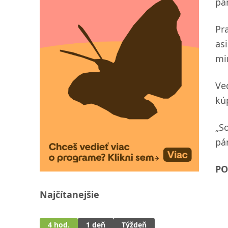
pa
Pr
as
mi
Ve
kú
„S
pán
PO
Najčítanejšie
4 hod.
1 deň
Týždeň