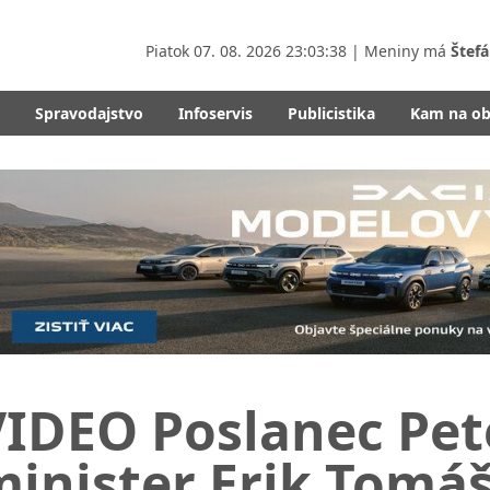
Piatok
07. 08. 2026 23:03:40
| Meniny má
Štefá
Spravodajstvo
Infoservis
Publicistika
Kam na o
IDEO Poslanec Pet
inister Erik Tomáš 