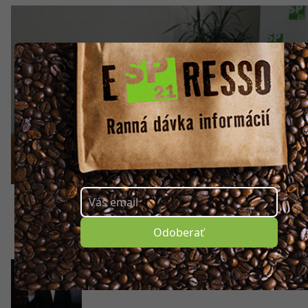
PODCAST Na káve pod palmou. Ľuboš Dupkala poz
na Cyklomaratón do Rajeckých Teplíc
Belinský: Aby sme túto dobu zvládli, potreb
politikov so životným príbehom (PODCAST)
Odoberať
PODCAST SP 21 Rastislav Chovanec pred play-
Sme skúsenejší a chalani si veľmi veria