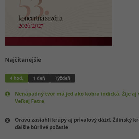
Najčítanejšie
4 hod.
1 deň
Týždeň
Nenápadný tvor má jed ako kobra indická. Žije aj 
Veľkej Fatre
Oravu zasiahli krúpy aj prívalový dážď. Žilinský k
ďalšie búrlivé počasie