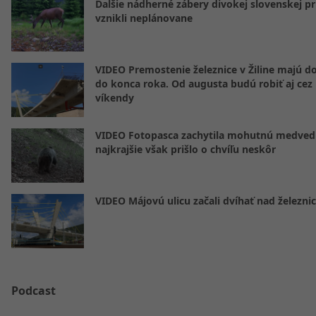
Ďalšie nádherné zábery divokej slovenskej pr
vznikli neplánovane
VIDEO Premostenie železnice v Žiline majú d
do konca roka. Od augusta budú robiť aj cez
víkendy
VIDEO Fotopasca zachytila mohutnú medvedi
najkrajšie však prišlo o chvíľu neskôr
VIDEO Májovú ulicu začali dvíhať nad železni
Podcast