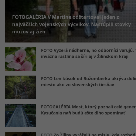
FOTOGALÉRIA V Martine odštartoval jeden z
najväčších vojenských výcvikov. Nastúpili stovky
mužov aj žien
FOTO Vyzerá nádherne, no odborníci varujú. 
invázna rastlina sa šíri aj v Žilinskom kraji
FOTO Len kúsok od Ružomberka ukrýva doli
miesto ako zo slovenských tiesňav
FOTOGALÉRIA Most, ktorý poznali celé gener
Kysučania naň budú ešte dlho spomínať
FOTO Zo Žiliny vyrážajú na misie, kde rozhod