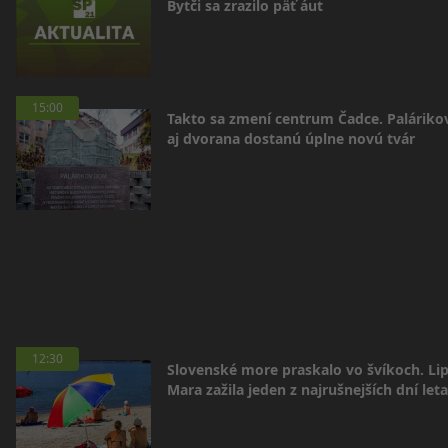
Bytči sa zrazilo päť áut
15:00
Takto sa zmení centrum Čadce. Palárik
aj dvorana dostanú úplne novú tvár
12:30
Slovenské more praskalo vo švíkoch. Li
Mara zažila jeden z najrušnejších dní leta