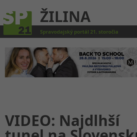
ŽILINA
Kat
Spravodajský portál 21. storočia
VIDEO: Najdlhší
tunel na Slovensk