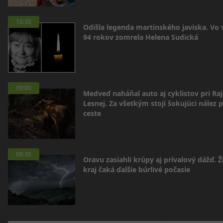
10:30
Odišla legenda martinského javiska. Vo
94 rokov zomrela Helena Sudická
09:00
Medveď naháňal auto aj cyklistov pri Raj
Lesnej. Za všetkým stojí šokujúci nález p
ceste
08:30
Oravu zasiahli krúpy aj prívalový dážď. Ž
kraj čaká ďalšie búrlivé počasie