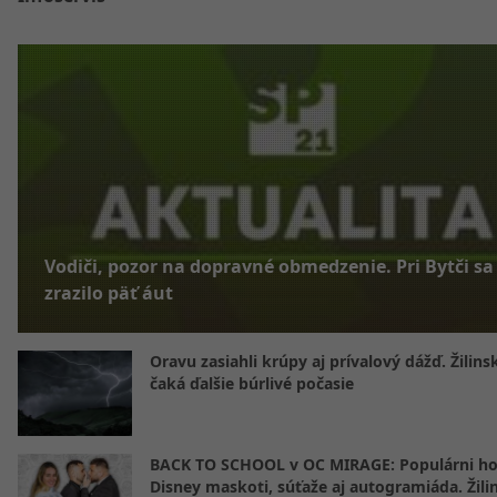
Vodiči, pozor na dopravné obmedzenie. Pri Bytči sa
zrazilo päť áut
Oravu zasiahli krúpy aj prívalový dážď. Žilins
čaká ďalšie búrlivé počasie
BACK TO SCHOOL v OC MIRAGE: Populárni hos
Disney maskoti, súťaže aj autogramiáda. Žili