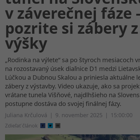
v záverečnej fáze 
pozrite si zábery z
výšky
„Rodinka na výlete“ sa po štyroch mesiacoch vr
na rozostavaný úsek diaľnice D1 medzi Lietav
Lúčkou a Dubnou Skalou a priniesla aktuálne l
zábery z výstavby. Video ukazuje, ako sa projek
vrátane tunela Višňové, najdlhšieho na Slovens
postupne dostáva do svojej finálnej fázy.
Juliana Krčulová
|
9. november 2025
|
15:00:00
Zdieľať článok