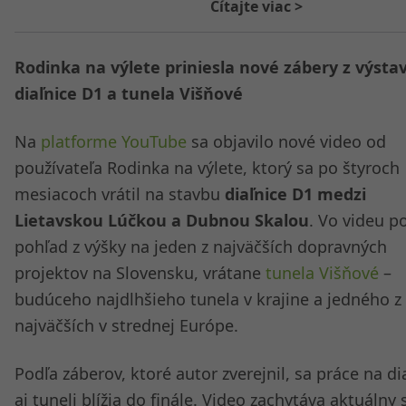
Čítajte viac
>
Rodinka na výlete priniesla nové zábery z výsta
diaľnice D1 a tunela Višňové
Na
platforme YouTube
sa objavilo nové video od
používateľa Rodinka na výlete, ktorý sa po štyroch
mesiacoch vrátil na stavbu
diaľnice D1 medzi
Lietavskou Lúčkou a Dubnou Skalou
. Vo videu 
pohľad z výšky na jeden z najväčších dopravných
projektov na Slovensku, vrátane
tunela Višňové
–
budúceho najdlhšieho tunela v krajine a jedného z
najväčších v strednej Európe.
Podľa záberov, ktoré autor zverejnil, sa práce na dia
aj tuneli blížia do finále. Video zachytáva aktuálny 