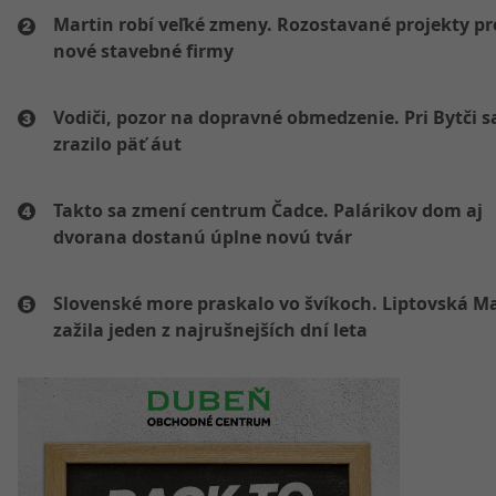
Martin robí veľké zmeny. Rozostavané projekty p
nové stavebné firmy
Vodiči, pozor na dopravné obmedzenie. Pri Bytči s
zrazilo päť áut
Takto sa zmení centrum Čadce. Palárikov dom aj
dvorana dostanú úplne novú tvár
Slovenské more praskalo vo švíkoch. Liptovská M
zažila jeden z najrušnejších dní leta