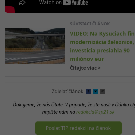
SÚVISIACI ČLÁNOK
VIDEO: Na Kysuciach fin
modernizácia železnice,
investícia presiahla 90
miliónov eur
Čítajte viac
>
Zdieľať článok
Ďakujeme, že nás čítate. V prípade, že ste našli v článku c
napíšte nám na
redakcia@sp21.sk
Poslať TIP redakcii na článok