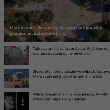
Martin robí veľké zmeny. Rozostavané projekty
preberú nové stavebné firmy
Takto sa zmení centrum Čadce. Palárikov do
dvorana dostanú úplne novú tvár
Slovenské more praskalo vo švíkoch. Liptov
Mara zažila jeden z najrušnejších dní leta
Odišla legenda martinského javiska. Vo veku
rokov zomrela Helena Sudická