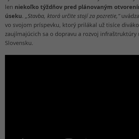
len
niekoľko týždňov pred plánovaným otvoren
úseku
.
„Stavba, ktorá určite stojí za pozretie,“
uvádza
vo svojom príspevku, ktorý prilákal už tisíce divák
zaujímajúcich sa o dopravu a rozvoj infraštruktúry
Slovensku.