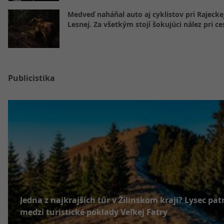
Medveď naháňal auto aj cyklistov pri Rajecke
Lesnej. Za všetkým stojí šokujúci nález pri ce
Publicistika
Jedna z najkrajších túr v Žilinskom kraji? Lysec patr
medzi turistické poklady Veľkej Fatry