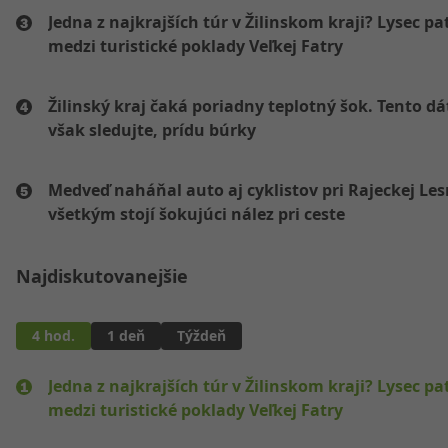
Jedna z najkrajších túr v Žilinskom kraji? Lysec pat
medzi turistické poklady Veľkej Fatry
Žilinský kraj čaká poriadny teplotný šok. Tento d
však sledujte, prídu búrky
Medveď naháňal auto aj cyklistov pri Rajeckej Les
všetkým stojí šokujúci nález pri ceste
Najdiskutovanejšie
4 hod.
1 deň
Týždeň
Jedna z najkrajších túr v Žilinskom kraji? Lysec pat
medzi turistické poklady Veľkej Fatry