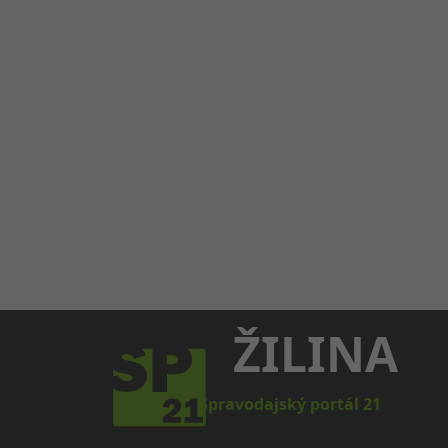
ŽILINA
Spravodajský portál 21