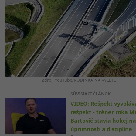
Zdroj: YouTube/RODINKA NA VÝLETE
SÚVISIACI ČLÁNOK
VIDEO: Rešpekt vyvoláv
rešpekt - tréner roka M
Bartovič stavia hokej na
úprimnosti a disciplíne