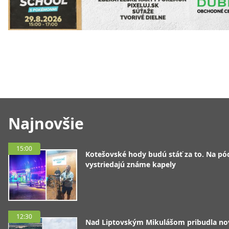
Najnovšie
15:00
Kotešovské hody budú stáť za to. Na pó
vystriedajú známe kapely
12:30
Nad Liptovským Mikulášom pribudla no