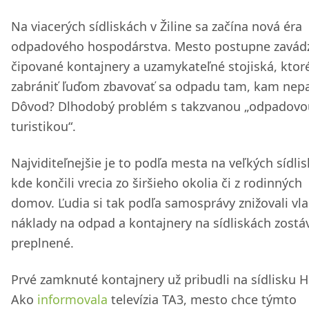
Na viacerých sídliskách v Žiline sa začína nová éra
odpadového hospodárstva. Mesto postupne zavád
čipované kontajnery a uzamykateľné stojiská, ktor
zabrániť ľuďom zbavovať sa odpadu tam, kam nepa
Dôvod? Dlhodobý problém s takzvanou „odpadovo
turistikou“.
Najviditeľnejšie je to podľa mesta na veľkých sídli
kde končili vrecia zo širšieho okolia či z rodinných
domov. Ľudia si tak podľa samosprávy znižovali vl
náklady na odpad a kontajnery na sídliskách zostáv
preplnené.
Prvé zamknuté kontajnery už pribudli na sídlisku H
Ako
informovala
televízia TA3, mesto chce týmto