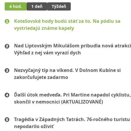
4 hod.
1 deň
Týždeň
Kotešovské hody budú stáť za to. Na pódiu sa
vystriedajú známe kapely
Nad Liptovským Mikulášom pribudla nová atrakci
Výhľad z nej vám vyrazí dych
Nezvyčajný tip na víkend. V Dolnom Kubíne si
zakorčuľujete zadarmo
Ďalší útok medveďa. Pri Martine napadol cyklistu
skončil v nemocnici (AKTUALIZOVANÉ)
Tragédia v Západných Tatrách. 76-ročného turistu
nepodarilo oživiť