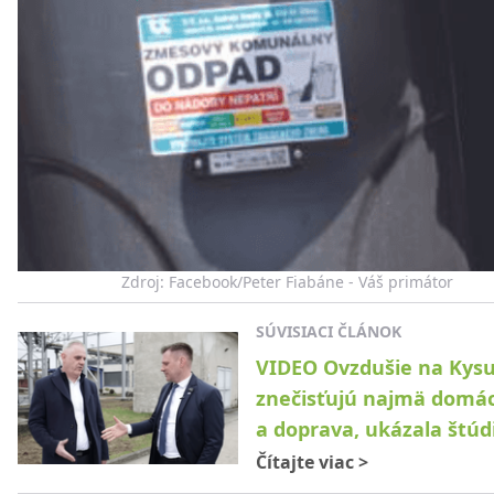
Zdroj: Facebook/Peter Fiabáne - Váš primátor
SÚVISIACI ČLÁNOK
VIDEO Ovzdušie na Kysu
znečisťujú najmä domác
a doprava, ukázala štúd
Čítajte viac
>