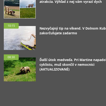
atrakcia. Výhľad z nej vám vyrazí dych
10:15
Nezvyčajný tip na víkend. V Dolnom Kubí
zakorčuľujete zadarmo
08:30
Ďalší útok medveďa. Pri Martine napado
cyklistu, muž skončil v nemocnici
(AKTUALIZOVANÉ)