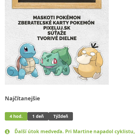
Najčítanejšie
4 hod.
1 deň
Týždeň
Ďalší útok medveďa. Pri Martine napadol cyklistu