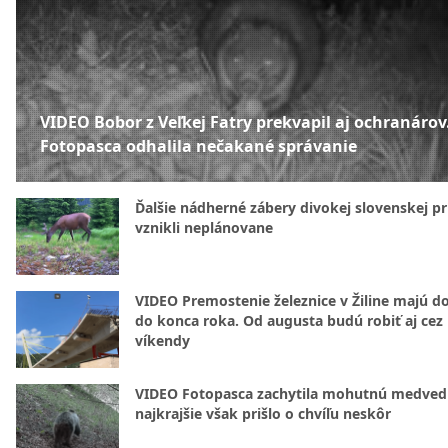
VIDEO Bobor z Veľkej Fatry prekvapil aj ochranárov
Fotopasca odhalila nečakané správanie
Ďalšie nádherné zábery divokej slovenskej pr
vznikli neplánovane
VIDEO Premostenie železnice v Žiline majú d
do konca roka. Od augusta budú robiť aj cez
víkendy
VIDEO Fotopasca zachytila mohutnú medvedi
najkrajšie však prišlo o chvíľu neskôr