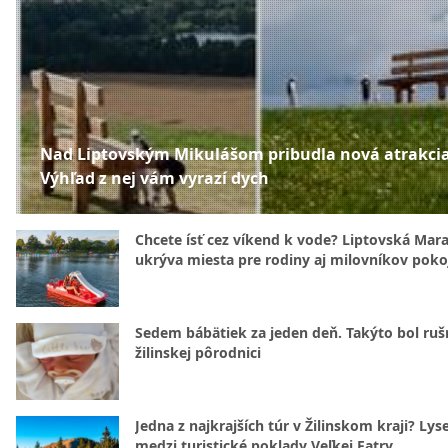
Nad Liptovským Mikulášom pribudla nová atrakcia
Výhľad z nej vám vyrazí dych
Chcete ísť cez víkend k vode? Liptovská Mar
ukrýva miesta pre rodiny aj milovníkov poko
Sedem bábätiek za jeden deň. Takýto bol rušn
žilinskej pôrodnici
Jedna z najkrajších túr v Žilinskom kraji? Lyse
medzi turistické poklady Veľkej Fatry