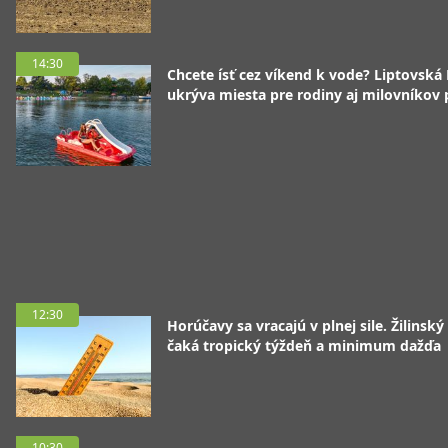
14:30
Chcete ísť cez víkend k vode? Liptovská
ukrýva miesta pre rodiny aj milovníkov
12:30
Horúčavy sa vracajú v plnej sile. Žilinský
čaká tropický týždeň a minimum dažďa
10:30