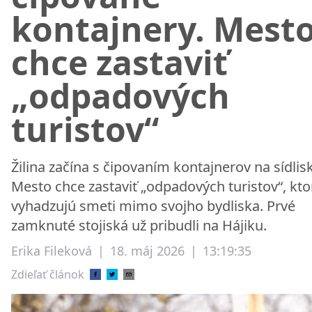
kontajnery. Mest
chce zastaviť
„odpadových
turistov“
Žilina začína s čipovaním kontajnerov na sídlis
Mesto chce zastaviť „odpadových turistov“, kto
vyhadzujú smeti mimo svojho bydliska. Prvé
zamknuté stojiská už pribudli na Hájiku.
Erika Fileková
|
18. máj 2026
|
13:19:35
Zdieľať článok