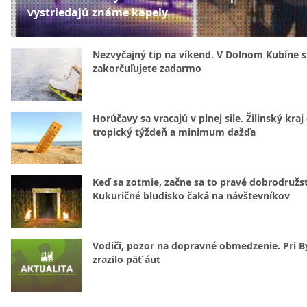
vystriedajú známe kapely
Nezvyčajný tip na víkend. V Dolnom Kubíne s
zakorčuľujete zadarmo
Horúčavy sa vracajú v plnej sile. Žilinský kraj
tropický týždeň a minimum dažďa
Keď sa zotmie, začne sa to pravé dobrodružs
Kukuričné bludisko čaká na návštevníkov
Vodiči, pozor na dopravné obmedzenie. Pri By
zrazilo päť áut