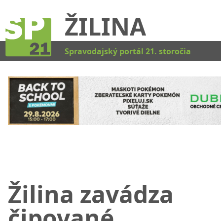
ŽILINA
Kat
Spravodajský portál 21. storočia
Žilina zavádza
čipované