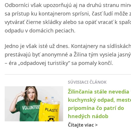
Odborníci však upozorňujú aj na druhú stranu min
sa prístup ku kontajnerom sprísni, časť ľudí môže 
vytvárať čierne skládky alebo sa opäť vracať k spa
odpadu v domácich peciach.
Jedno je však isté už dnes. Kontajnery na sídliskác
prestávajú byť anonymné a Žilina tým vysiela jasný
– éra „odpadovej turistiky“ sa pomaly končí.
SÚVISIACI ČLÁNOK
Žilinčania stále nevedia 
kuchynský odpad, mest
pripomína čo patrí do
hnedých nádob
Čítajte viac
>