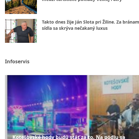
Takto dnes žije Ján Slota pri Žiline. Za bránam
sídla sa skrýva nečakaný luxus
Infoservis
Kotešovské hody budú stáť za to. Na pódiu sa