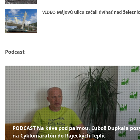
VIDEO Májovú ulicu začali dvíhať nad železni
Podcast
PODCAST Na káve pod palmou. Ľuboš Dupkala poz
na Cyklomaratón do Rajeckých Teplíc