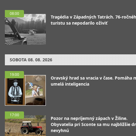
08:00
Tragédia v Západných Tatrách. 76-ročné
turistu sa nepodarilo oživiť
SOBOTA
08. 08. 2026
19:00
Oravský hrad sa vracia v čase. Pomáha 
umelá inteligencia
17:00
Pozor na nepríjemný zápach v Žiline.
Obyvatelia pri Sconte sa mu najbližšie d
nevyhnú