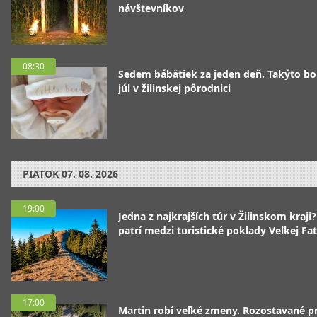
návštevníkov
08:30
Sedem bábätiek za jeden deň. Takýto bo
júl v žilinskej pôrodnici
PIATOK
07. 08. 2026
19:00
Jedna z najkrajších túr v Žilinskom kraji
patrí medzi turistické poklady Veľkej Fa
17:00
Martin robí veľké zmeny. Rozostavané p