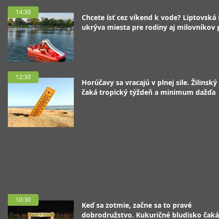
14:30
Chcete ísť cez víkend k vode? Liptovská
ukrýva miesta pre rodiny aj milovníkov
12:30
Horúčavy sa vracajú v plnej sile. Žilinský
čaká tropický týždeň a minimum dažďa
10:30
Keď sa zotmie, začne sa to pravé
dobrodružstvo. Kukuričné bludisko čaká