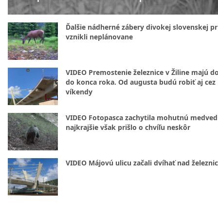
Ďalšie nádherné zábery divokej slovenskej pr
vznikli neplánovane
VIDEO Premostenie železnice v Žiline majú d
do konca roka. Od augusta budú robiť aj cez
víkendy
VIDEO Fotopasca zachytila mohutnú medvedi
najkrajšie však prišlo o chvíľu neskôr
VIDEO Májovú ulicu začali dvíhať nad železni