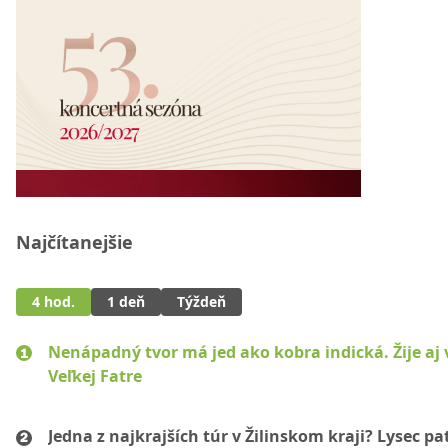
Najčítanejšie
4 hod.
1 deň
Týždeň
Nenápadný tvor má jed ako kobra indická. Žije aj 
Veľkej Fatre
Jedna z najkrajších túr v Žilinskom kraji? Lysec pat