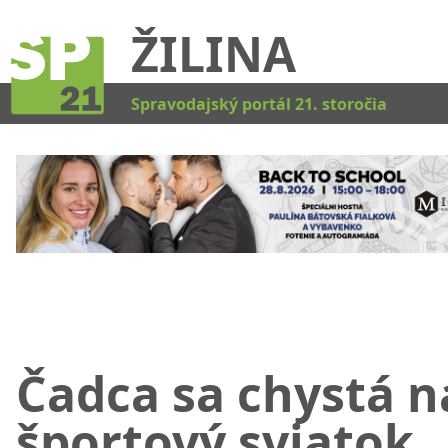
ŽILINA
Kat
Spravodajský portál 21. storočia
Čadca sa chystá n
športový sviatok.