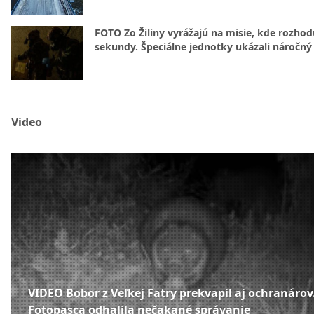
FOTO Zo Žiliny vyrážajú na misie, kde rozhod
sekundy. Špeciálne jednotky ukázali náročný
Video
VIDEO Bobor z Veľkej Fatry prekvapil aj ochranárov
Fotopasca odhalila nečakané správanie