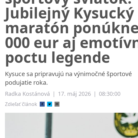
Jubilejný Kysucký
maratón ponúkne
000 eur aj emotív
poctu legende
Kysuce sa pripravujú na výnimočné športové
podujatie roka.
Radka Kostánová
|
17. máj 2026
|
08:30:00
Zdieľať článok