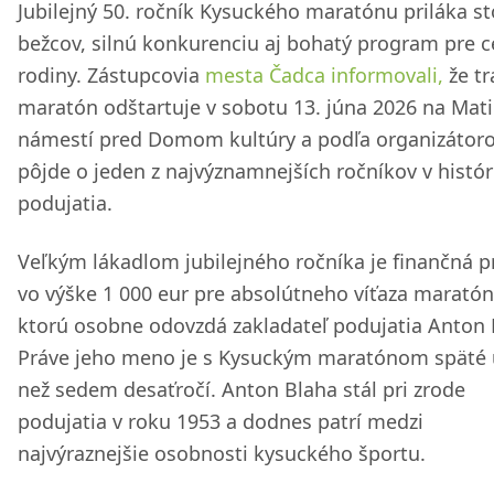
Jubilejný 50. ročník Kysuckého maratónu priláka s
bežcov, silnú konkurenciu aj bohatý program pre c
rodiny. Zástupcovia
mesta Čadca informovali,
že tr
maratón odštartuje v sobotu 13. júna 2026 na Ma
námestí pred Domom kultúry a podľa organizátor
pôjde o jeden z najvýznamnejších ročníkov v histór
podujatia.
Veľkým lákadlom jubilejného ročníka je finančná 
vo výške 1 000 eur pre absolútneho víťaza maratón
ktorú osobne odovzdá zakladateľ podujatia Anton 
Práve jeho meno je s Kysuckým maratónom späté u
než sedem desaťročí. Anton Blaha stál pri zrode
podujatia v roku 1953 a dodnes patrí medzi
najvýraznejšie osobnosti kysuckého športu.