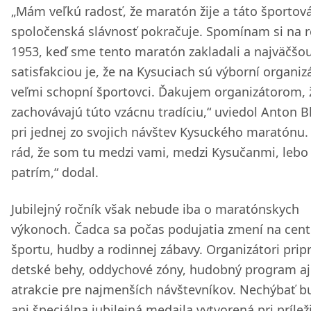
„Mám veľkú radosť, že maratón žije a táto športov
spoločenská slávnosť pokračuje. Spomínam si na 
1953, keď sme tento maratón zakladali a najväčšo
satisfakciou je, že na Kysuciach sú výborní organizá
veľmi schopní športovci. Ďakujem organizátorom, 
zachovávajú túto vzácnu tradíciu,“ uviedol Anton B
pri jednej zo svojich návštev Kysuckého maratónu
rád, že som tu medzi vami, medzi Kysučanmi, lebo
patrím,“ dodal.
Jubilejný ročník však nebude iba o maratónskych
výkonoch. Čadca sa počas podujatia zmení na cen
športu, hudby a rodinnej zábavy. Organizátori prip
detské behy, oddychové zóny, hudobný program aj
atrakcie pre najmenších návštevníkov. Nechýbať b
ani špeciálna jubilejná medaila vytvorená pri prílež