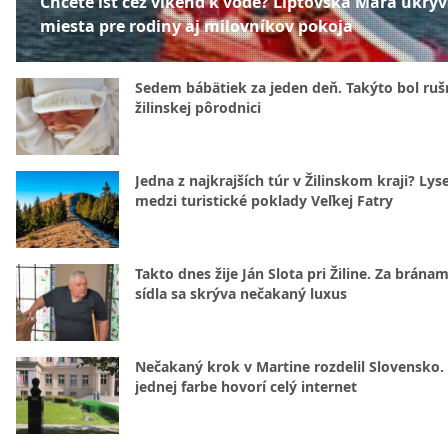
Chcete ísť cez víkend k vode? Liptovská Mara ukrý
miesta pre rodiny aj milovníkov pokoja
Sedem bábätiek za jeden deň. Takýto bol rušn
žilinskej pôrodnici
Jedna z najkrajších túr v Žilinskom kraji? Lyse
medzi turistické poklady Veľkej Fatry
Takto dnes žije Ján Slota pri Žiline. Za bránam
sídla sa skrýva nečakaný luxus
Nečakaný krok v Martine rozdelil Slovensko.
jednej farbe hovorí celý internet