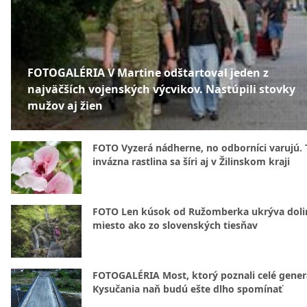
FOTOGALÉRIA V Martine odštartoval jeden z
najväčších vojenských výcvikov. Nastúpili stovky
mužov aj žien
FOTO Vyzerá nádherne, no odborníci varujú. 
invázna rastlina sa šíri aj v Žilinskom kraji
FOTO Len kúsok od Ružomberka ukrýva doli
miesto ako zo slovenských tiesňav
FOTOGALÉRIA Most, ktorý poznali celé gener
Kysučania naň budú ešte dlho spomínať