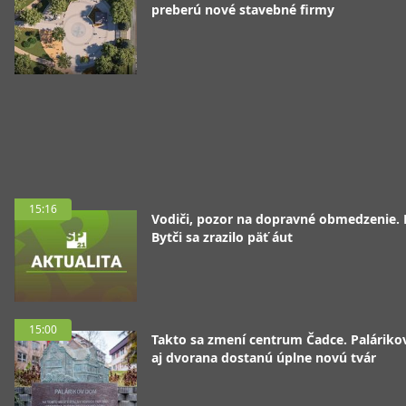
preberú nové stavebné firmy
15:16
Vodiči, pozor na dopravné obmedzenie. 
Bytči sa zrazilo päť áut
15:00
Takto sa zmení centrum Čadce. Palárik
aj dvorana dostanú úplne novú tvár