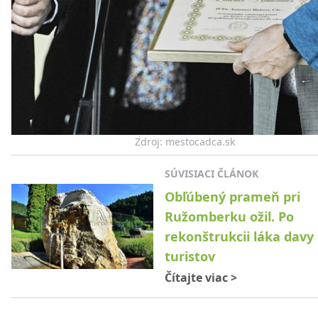
Zdroj: mestocadca.sk
SÚVISIACI ČLÁNOK
Obľúbený prameň pri
Ružomberku ožil. Po
rekonštrukcii láka davy
turistov
Čítajte viac
>