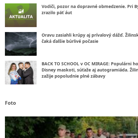
Vodiči, pozor na dopravné obmedzenie. Pri By
zrazilo päť áut
Oravu zasiahli krúpy aj prívalový dážď. Žilins
čaká ďalšie búrlivé počasie
BACK TO SCHOOL v OC MIRAGE: Populárni hos
Disney maskoti, súťaže aj autogramiáda. Žili
zažije popoludnie plné zábavy
Foto