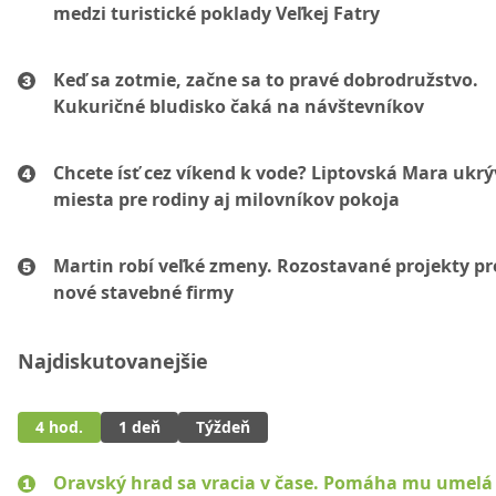
medzi turistické poklady Veľkej Fatry
Keď sa zotmie, začne sa to pravé dobrodružstvo.
Kukuričné bludisko čaká na návštevníkov
Chcete ísť cez víkend k vode? Liptovská Mara ukr
miesta pre rodiny aj milovníkov pokoja
Martin robí veľké zmeny. Rozostavané projekty p
nové stavebné firmy
Najdiskutovanejšie
4 hod.
1 deň
Týždeň
Oravský hrad sa vracia v čase. Pomáha mu umelá