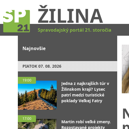
ŽILINA
Spravodajský portál 21. storočia
Najnovšie
PIATOK
07. 08. 2026
19:00
Jedna z najkrajších túr v
Žilinskom kraji? Lysec
patrí medzi turistické
poklady Veľkej Fatry
N
17:00
p
Martin robí veľké zmeny.
Rozostavané projekty