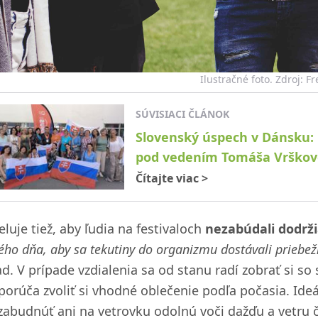
Ilustračné foto. Zdroj: F
SÚVISIACI ČLÁNOK
Slovenský úspech v Dánsku: 
pod vedením Tomáša Vrško
Čítajte viac
>
luje tiež, aby ľudia na festivaloch
nezabúdali dodrži
ého dňa, aby sa tekutiny do organizmu dostávali priebe
ad. V prípade vzdialenia sa od stanu radí zobrať si s
orúča zvoliť si vhodné oblečenie podľa počasia. Ideál
zabudnúť ani na vetrovku odolnú voči dažďu a vetru či