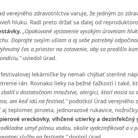
ad verejného zdravotníctva varuje, že jedným zo zdrav
oveň hluku. Radí preto držať sa ďalej od reproduktor
estávky.
„Opakované vystavenie vysokým úrovniam hluku
chu. Doprajte svojim ušiam a aj sebe potrebný odpočinok
yhnutný čas a priestor na zotavenie, aby sa predišlo ku
ondíciu,“
uviedol úrad.
 festivalovej lekárničke by nemali chýbať sterilné náp
etrenie rán. Rovnako lieky na bežné ťažkosti i také, k
 zbaliť v dostatočnom množstve, alergici, ktorí nosia so
a, ani keď idú na festival,“
podotkol Úrad verejného zd
ť aj teplomer, pinzeta, jednorazové rukavice, nožničky
pierové vreckovky, vlhčené utierky a dezinfekčný g
odkladne umyť pitnou vodou, okolie vydezinfikovať a v 
avotnej služby na festivale,“
doplnil úrad.