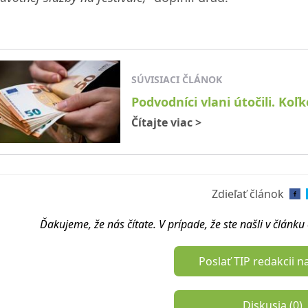
SÚVISIACI ČLÁNOK
Podvodníci vlani útočili. Koľ
Čítajte viac
>
Zdieľať článok
Ďakujeme, že nás čítate. V prípade, že ste našli v článk
Poslať TIP redakcii n
Diskusia (
0
)