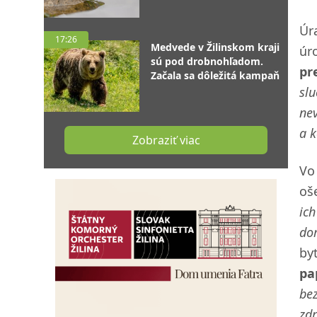
Úr
17:26
Medvede v Žilinskom kraji
úr
sú pod drobnohľadom.
pr
Začala sa dôležitá kampaň
slu
nev
a k
Zobraziť viac
Vo
oš
ich
dom
by
pa
bez
zdr