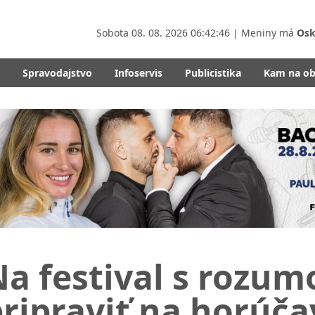
Sobota
08. 08. 2026 06:42:47
| Meniny má
Osk
Spravodajstvo
Infoservis
Publicistika
Kam na o
a festival s rozum
ripraviť na horúča