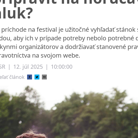
hluk?
 príchode na festival je užitočné vyhľadať stáno
dou, aby ich v prípade potreby nebolo potrebné dl
kynmi organizátorov a dodržiavať stanovené prav
ravotníctva na svojom webe.
SR
|
12. júl 2025
|
10:00:00
eľať článok