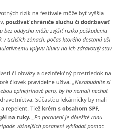
otných rizík na festivale môže byť vyššia
ov,
používať chrániče sluchu či dodržiavať
 bez oddychu môže zvýšiť riziko poškodenia
 v tichších zónach, počas ktorého dostanú uši
mulatívnemu vplyvu hluku na ich zdravotný stav
lasti či obväzy a dezinfekčný prostriedok na
toré človek pravidelne užíva.
„Nezabudnite si
 sebou epinefrínové pero, by ho nemali nechať
ravotníctva. Súčasťou lekárničky by mali
 a repelent. Tiež
krém s obsahom SPF,
él na ruky.
„Po poranení je dôležité ranu
prípade vážnejších poranení vyhľadať pomoc