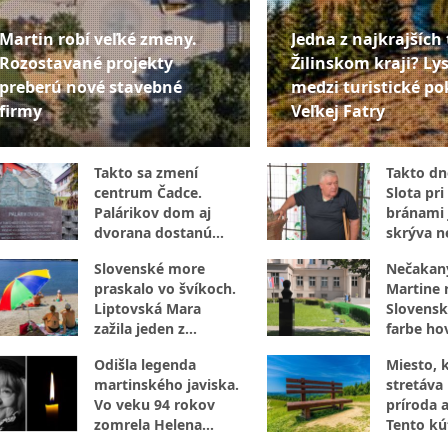
Martin robí veľké zmeny.
Jedna z najkrajších 
Rozostavané projekty
Žilinskom kraji? Lys
preberú nové stavebné
medzi turistické po
firmy
Veľkej Fatry
Takto sa zmení
Takto dne
centrum Čadce.
Slota pri 
Palárikov dom aj
bránami 
dvorana dostanú
skrýva n
úplne novú tvár
luxus
Slovenské more
Nečakan
praskalo vo švíkoch.
Martine r
Liptovská Mara
Slovensk
zažila jeden z
farbe hov
najrušnejších dní leta
internet
Odišla legenda
Miesto, 
martinského javiska.
stretáva 
Vo veku 94 rokov
príroda a
zomrela Helena
Tento kú
Sudická
za návšt