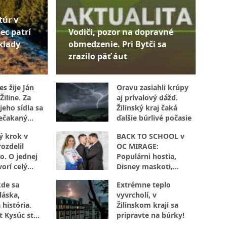
túr v
ec patrí
Vodiči, pozor na dopravné
klady
obmedzenie. Pri Bytči sa
zrazilo päť áut
s žije Ján
Oravu zasiahli krúpy
Žiline. Za
aj prívalový dážď.
jeho sídla sa
Žilinský kraj čaká
ečakaný
ďalšie búrlivé počasie
ý krok v
BACK TO SCHOOL v
ozdelil
OC MIRAGE:
o. O jednej
Populárni hostia,
orí celý
Disney maskoti,
súťaže aj
kde sa
Extrémne teplo
autogramiáda. Žilina
láska,
vyvrcholí, v
zažije popoludnie
 história.
Žilinskom kraji sa
plné zábavy
t Kysúc stojí
pripravte na búrky!
evu