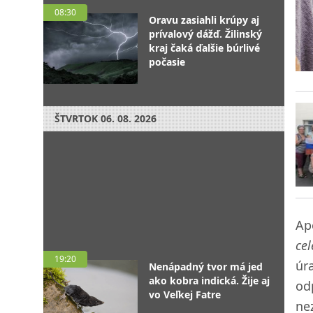
08:30
Oravu zasiahli krúpy aj
prívalový dážď. Žilinský
kraj čaká ďalšie búrlivé
počasie
ŠTVRTOK
06. 08. 2026
Ape
cel
19:20
úr
Nenápadný tvor má jed
ako kobra indická. Žije aj
odp
vo Veľkej Fatre
ne