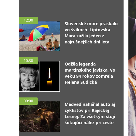
12:30
Slovenské more praskalo
vo švíkoch. Liptovská
Mara zažila jeden z
najrušnejších dní leta
10:30
Odišla legenda
martinského javiska. Vo
veku 94 rokov zomrela
Helena Sudická
09:00
Medveď naháňal auto aj
cyklistov pri Rajeckej
Lesnej. Za všetkým stojí
šokujúci nález pri ceste