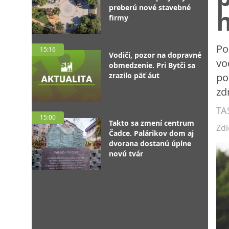
preberú nové stavebné
firmy
Po
15:16
Vodiči, pozor na dopravné
vo
obmedzenie. Pri Bytči sa
zrazilo päť áut
po
zd
TA
15:00
Takto sa zmení centrum
Zdi
Čadce. Palárikov dom aj
dvorana dostanú úplne
novú tvár