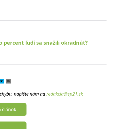
ko percent ľudí sa snažili okradnúť?
u chybu, napíšte nám na
redakcia@sp21.sk
a článok