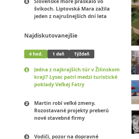
Slovenské more praskalo vo
švíkoch. Liptovská Mara zažila
jeden z najrušnejších dní leta
Najdiskutovanejšie
4 hod.
1 deň
Týždeň
Jedna z najkrajších túr v Žilinskom
kraji? Lysec patrí medzi turistické
poklady Veľkej Fatry
Martin robí veľké zmeny.
Rozostavané projekty preberú
nové stavebné firmy
Vodiči, pozor na dopravné