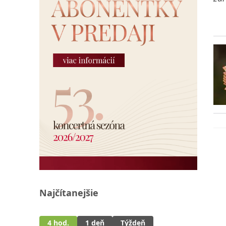
Najčítanejšie
4 hod.
1 deň
Týždeň