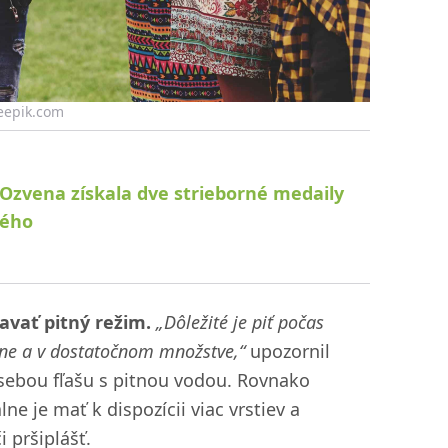
reepik.com
Ozvena získala dve strieborné medaily
vého
avať pitný režim.
„Dôležité je piť počas
žne a v dostatočnom množstve,“
upozornil
o sebou fľašu s pitnou vodou. Rovnako
ne je mať k dispozícii viac vrstiev a
 pršiplášť.