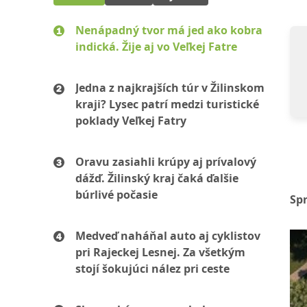
Nenápadný tvor má jed ako kobra
indická. Žije aj vo Veľkej Fatre
Jedna z najkrajších túr v Žilinskom
kraji? Lysec patrí medzi turistické
poklady Veľkej Fatry
Oravu zasiahli krúpy aj prívalový
dážď. Žilinský kraj čaká ďalšie
búrlivé počasie
Sp
Medveď naháňal auto aj cyklistov
pri Rajeckej Lesnej. Za všetkým
stojí šokujúci nález pri ceste