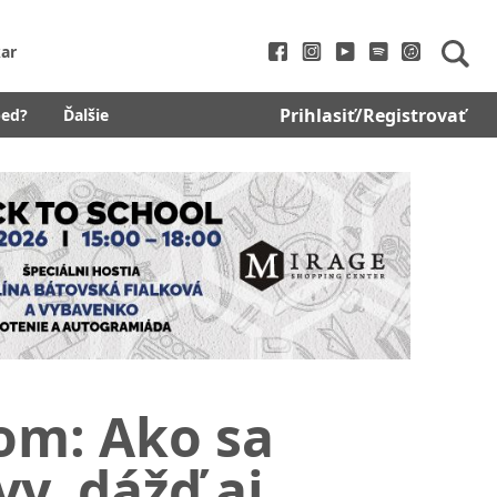
ar
Prihlasiť/Registrovať
bed?
Ďalšie
om: Ako sa
vy, dážď aj