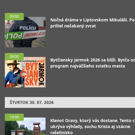
09:00
Nočná dráma v Liptovskom Mikuláši. P
prišiel nečakaný zvrat
08:00
Bytčiansky jarmok 2026 sa blíži. Bytča od
program najväčšieho sviatku mesta
ŠTVRTOK
30. 07. 2026
19:00
Klenot Oravy, ktorý vás dostane. Tento 
ukrýva výhľady, sochu Krista aj vzácne
rašelinisko