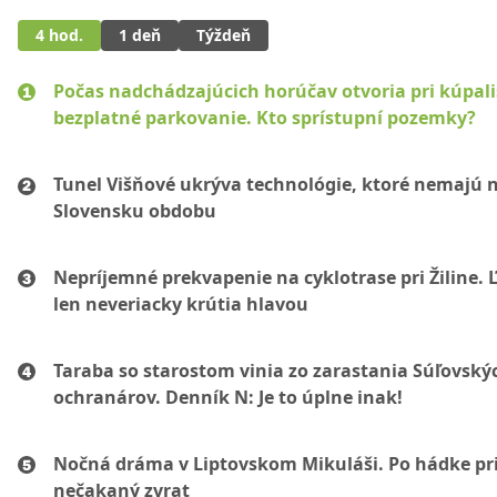
4 hod.
1 deň
Týždeň
Počas nadchádzajúcich horúčav otvoria pri kúpal
bezplatné parkovanie. Kto sprístupní pozemky?
Tunel Višňové ukrýva technológie, ktoré nemajú 
Slovensku obdobu
Nepríjemné prekvapenie na cyklotrase pri Žiline. 
len neveriacky krútia hlavou
Taraba so starostom vinia zo zarastania Súľovský
ochranárov. Denník N: Je to úplne inak!
Nočná dráma v Liptovskom Mikuláši. Po hádke pri
nečakaný zvrat