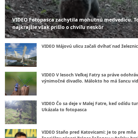
VIDEO Fotopasca zachytila mohutnú medvedicu. T
najkrajšie však prišlo o chvíľu neskôr
VIDEO Májovú ulicu začali dvíhať nad železni
VIDEO V lesoch Veľkej Fatry sa práve odohrá
výnimočné divadlo. Málokto ho má šancu vid
VIDEO Čo sa deje v Malej Fatre, keď odídu tur
Ukázala to fotopasca
VIDEO Staňo pred Katovicami: Je to pre mňa