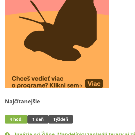
Najčítanejšie
4 hod.
1 deň
Týždeň
Invázia pri Žiline. Mandelínky zaplavili terasy aj 