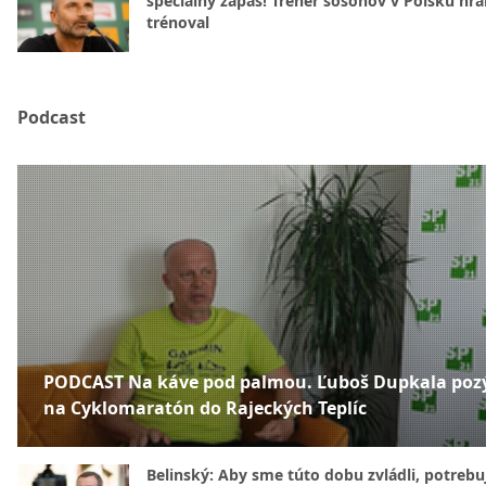
špeciálny zápas! Tréner šošonov v Poľsku hral
trénoval
Podcast
PODCAST Na káve pod palmou. Ľuboš Dupkala poz
na Cyklomaratón do Rajeckých Teplíc
Belinský: Aby sme túto dobu zvládli, potreb