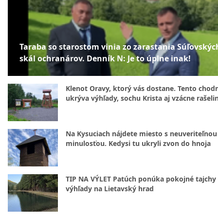
Taraba so starostom vinia zo zarastania Súľovskýc
skál ochranárov. Denník N: Je to úplne inak!
Klenot Oravy, ktorý vás dostane. Tento chod
ukrýva výhľady, sochu Krista aj vzácne rašeli
Na Kysuciach nájdete miesto s neuveriteľnou
minulosťou. Kedysi tu ukryli zvon do hnoja
TIP NA VÝLET Patúch ponúka pokojné tajchy 
výhľady na Lietavský hrad