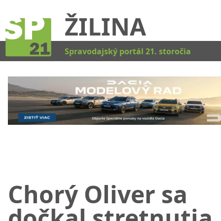
ŽILINA
Kat
Spravodajský portál 21. storočia
Chorý Oliver sa
dočkal stretnutia,