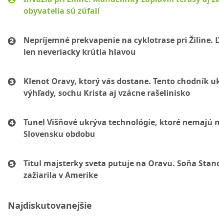
obyvatelia sú zúfalí
Nepríjemné prekvapenie na cyklotrase pri Žiline. 
len neveriacky krútia hlavou
Klenot Oravy, ktorý vás dostane. Tento chodník u
výhľady, sochu Krista aj vzácne rašelinisko
Tunel Višňové ukrýva technológie, ktoré nemajú 
Slovensku obdobu
Titul majsterky sveta putuje na Oravu. Soňa Sta
zažiarila v Amerike
Najdiskutovanejšie