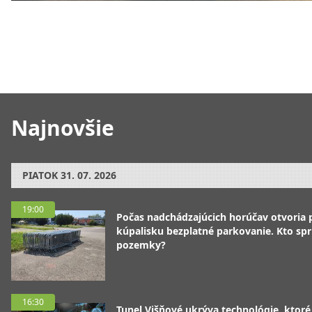
Najnovšie
PIATOK
31. 07. 2026
19:00
Počas nadchádzajúcich horúčav otvoria p
kúpalisku bezplatné parkovanie. Kto spr
pozemky?
16:30
Tunel Višňové ukrýva technológie, ktoré