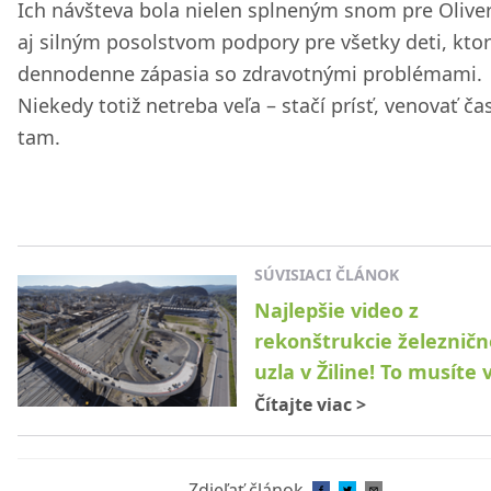
Ich návšteva bola nielen splneným snom pre Oliver
aj silným posolstvom podpory pre všetky deti, kto
dennodenne zápasia so zdravotnými problémami.
Niekedy totiž netreba veľa – stačí prísť, venovať ča
tam.
SÚVISIACI ČLÁNOK
Najlepšie video z
rekonštrukcie železnič
uzla v Žiline! To musíte 
Čítajte viac
>
Zdieľať článok