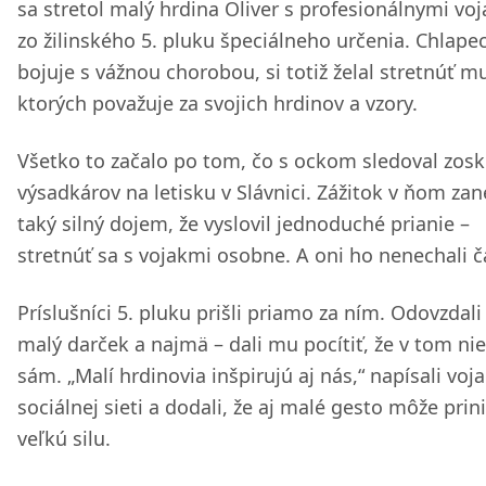
sa stretol malý hrdina Oliver s profesionálnymi vo
zo žilinského 5. pluku špeciálneho určenia. Chlapec
bojuje s vážnou chorobou, si totiž želal stretnúť m
ktorých považuje za svojich hrdinov a vzory.
Všetko to začalo po tom, čo s ockom sledoval zos
výsadkárov na letisku v Slávnici. Zážitok v ňom zan
taký silný dojem, že vyslovil jednoduché prianie –
stretnúť sa s vojakmi osobne. A oni ho nenechali č
Príslušníci 5. pluku prišli priamo za ním. Odovzdal
malý darček a najmä – dali mu pocítiť, že v tom nie
sám. „Malí hrdinovia inšpirujú aj nás,“ napísali voja
sociálnej sieti a dodali, že aj malé gesto môže prin
veľkú silu.