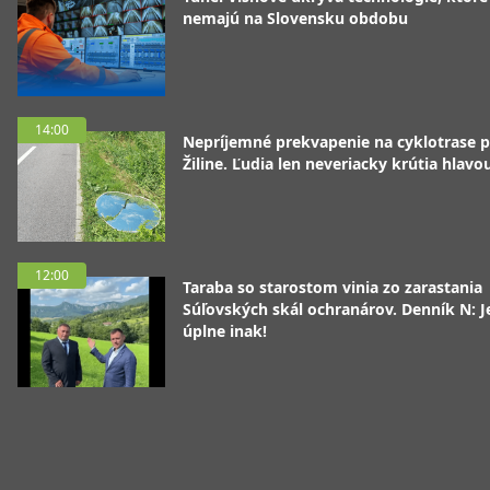
nemajú na Slovensku obdobu
14:00
Nepríjemné prekvapenie na cyklotrase p
Žiline. Ľudia len neveriacky krútia hlavo
12:00
Taraba so starostom vinia zo zarastania
Súľovských skál ochranárov. Denník N: J
úplne inak!