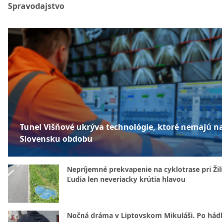
Spravodajstvo
Tunel Višňové ukrýva technológie, ktoré nemajú n
Slovensku obdobu
Nepríjemné prekvapenie na cyklotrase pri Žil
Ľudia len neveriacky krútia hlavou
Nočná dráma v Liptovskom Mikuláši. Po hád