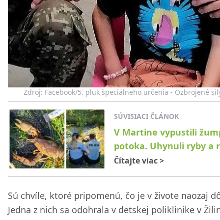
Zdroj: Facebook/5. pluk špeciálneho určenia - Ozbrojené sil
SÚVISIACI ČLÁNOK
V Martine vypustili žu
potoka. Uhynuli ryby a 
Čítajte viac
>
Sú chvíle, ktoré pripomenú, čo je v živote naozaj dô
Jedna z nich sa odohrala v detskej poliklinike v Žili