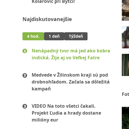
Kolárovíc pri Bytči!
Najdiskutovanejšie
4 hod.
1 deň
Týždeň
Nenápadný tvor má jed ako kobra
indická. Žije aj vo Veľkej Fatre
Medvede v Žilinskom kraji sú pod
drobnohľadom. Začala sa dôležitá
kampaň
Fo
VIDEO Na toto všetci čakali.
Projekt Ľudia a hrady dostane
milióny eur