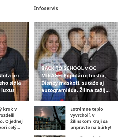
Infoservis
BACK TO SCHOOL v OC
Slota pri
MIRAGE: Populárni hostia,
eho sídla
Disney maskoti, súťaže aj
 luxus
autogramiáda. Žilina zažije
popoludnie plné zábavy
ý krok v
Extrémne teplo
ozdelil
vyvrcholí, v
o. O jednej
Žilinskom kraji sa
orí celý
pripravte na búrky!