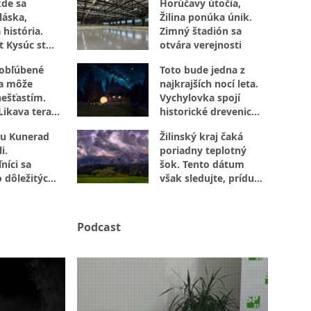
kde sa
Horúčavy útočia,
láska,
Žilina ponúka únik.
 história.
Zimný štadión sa
t Kysúc stojí
otvára verejnosti
evu
 obľúbené
Toto bude jedna z
sa môže
najkrajších nocí leta.
nešťastím.
Vychylovka spojí
Likava teraz
historické drevenice
jte
s vesmírom
u Kunerad
Žilinský kraj čaká
i.
poriadny teplotný
níci sa
šok. Tento dátum
o dôležitých
však sledujte, prídu
búrky
Podcast