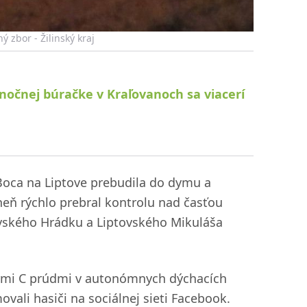
 zbor - Žilinský kraj
i nočnej búračke v Kraľovanoch sa viacerí
 Boca na Liptove prebudila do dymu a
eň rýchlo prebral kontrolu nad časťou
tovského Hrádku a Liptovského Mikuláša
tyrmi C prúdmi v autonómnych dýchacích
ovali hasiči na sociálnej sieti Facebook.