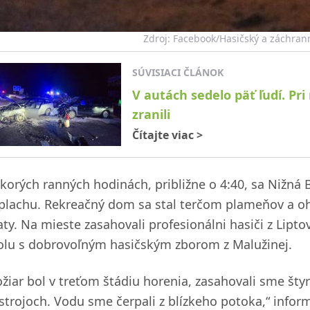
Zdroj: Facebook/Hasičský a záchranný
SÚVISIACI ČLÁNOK
V autách sedelo päť ľudí. Pr
zranili
Čítajte viac
>
skorých ranných hodinách, približne o 4:40, sa Nižná
plachu. Rekreačný dom sa stal terčom plameňov a oh
aty. Na mieste zasahovali profesionálni hasiči z Lip
olu s dobrovoľným hasičským zborom z Malužinej.
ožiar bol v treťom štádiu horenia, zasahovali sme š
ístrojoch. Vodu sme čerpali z blízkeho potoka,“ inform