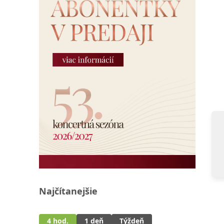
Najčítanejšie
4 hod.
1 deň
Týždeň