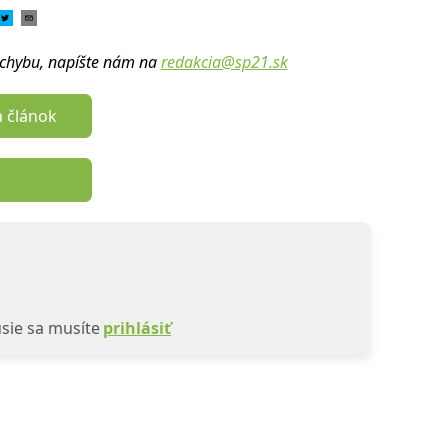
u chybu, napíšte nám na
redakcia@sp21.sk
a článok
sie sa musíte
prihlásiť