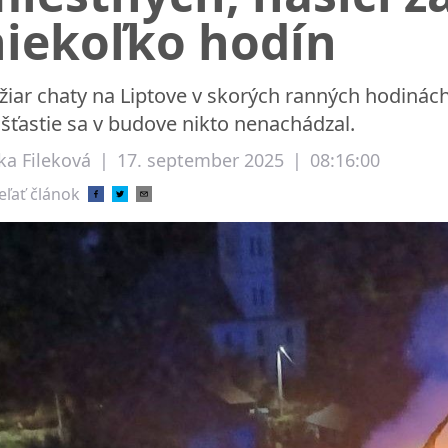
niekoľko hodín
žiar chaty na Liptove v skorých ranných hodinách
šťastie sa v budove nikto nenachádzal.
ka Fileková
|
17. september 2025
|
08:16:00
eľať článok