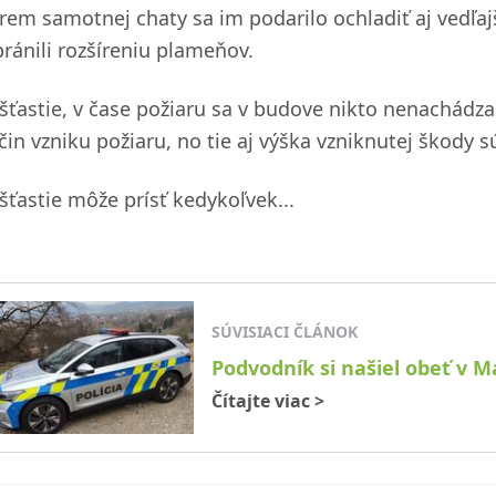
rem samotnej chaty sa im podarilo ochladiť aj vedľajš
bránili rozšíreniu plameňov.
šťastie, v čase požiaru sa v budove nikto nenachádzal
íčin vzniku požiaru, no tie aj výška vzniknutej škody
šťastie môže prísť kedykoľvek...
SÚVISIACI ČLÁNOK
Podvodník si našiel obeť v M
Čítajte viac
>