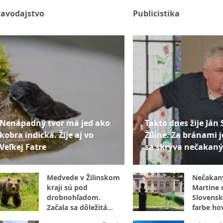
ravodajstvo
Publicistika
Nenápadný tvor má jed ako
Takto dnes žije Ján 
kobra indická. Žije aj vo
Žiline. Za bránami j
Veľkej Fatre
sa skrýva nečakaný
Medvede v Žilinskom
Nečakan
kraji sú pod
Martine r
drobnohľadom.
Slovensk
Začala sa dôležitá
farbe hov
kampaň
internet