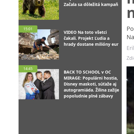
Začala sa dôležitá kampaň
Po
15:01
VIDEO Na toto všetci
Na
čakali. Projekt Ľudia a
hrady dostane milióny eur
Eri
Zdi
14:45
BACK TO SCHOOL v OC
MIRAGE: Populárni hostia,
Disney maskoti, súťaže aj
autogramiáda. Žilina zažije
popoludnie plné zábavy