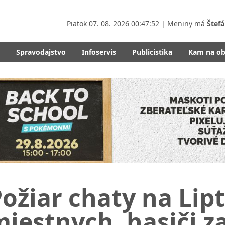
Piatok
07. 08. 2026 00:47:53
| Meniny má
Štefá
Spravodajstvo
Infoservis
Publicistika
Kam na o
ožiar chaty na Lip
iestnych, hasiči z