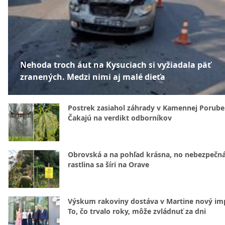
Nehoda troch áut na Kysuciach si vyžiadala päť
zranených. Medzi nimi aj malé dieťa
Postrek zasiahol záhrady v Kamennej Porube
Čakajú na verdikt odborníkov
Obrovská a na pohľad krásna, no nebezpečná
rastlina sa šíri na Orave
Výskum rakoviny dostáva v Martine nový im
To, čo trvalo roky, môže zvládnuť za dni