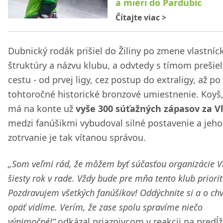
a mieri do Pardubíc
Čítajte viac
>
Dubnický rodák prišiel do Žiliny po zmene vlastníc
štruktúry a názvu klubu, a odvtedy s tímom prešiel
cestu - od prvej ligy, cez postup do extraligy, až po
tohtoročné historické bronzové umiestnenie. Koyš,
má na konte už
vyše 300 súťažných zápasov za V
medzi fanúšikmi vybudoval silné postavenie a jeho
zotrvanie je tak vítanou správou.
„Som veľmi rád, že môžem byť súčasťou organizácie V
šiesty rok v rade. Vždy bude pre mňa tento klub priori
Pozdravujem všetkých fanúšikov! Oddýchnite si a o chv
opäť vidíme. Verím, že zase spolu spravíme niečo
výnimočné!“
odkázal priaznivcom v reakcii na predĺ