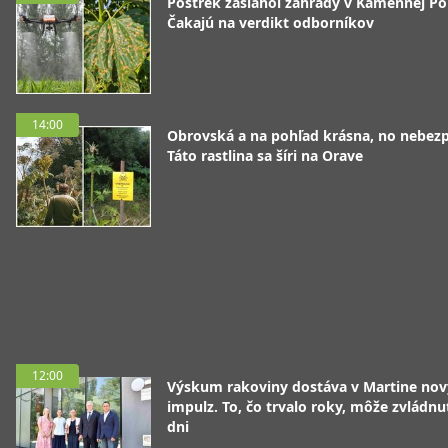
Postrek zasiahol záhrady v Kamennej Po
Čakajú na verdikt odborníkov
14:00
Obrovská a na pohľad krásna, no nebez
Táto rastlina sa šíri na Orave
12:00
Výskum rakoviny dostáva v Martine nov
impulz. To, čo trvalo roky, môže zvládnu
dni