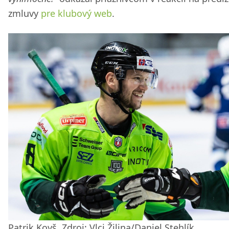
zmluvy
pre klubový web
.
Patrik Koyš. Zdroj: Vlci Žilina/Daniel Stehlík