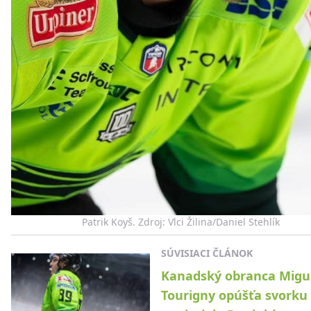
Patrik Koyš. Zdroj: Vlci Žilina/Daniel Stehlík
SÚVISIACI ČLÁNOK
Kanadský obranca Migu
Tourigny opúšťa svorku