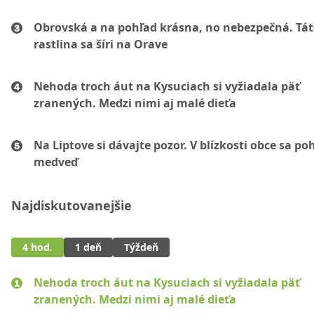
Obrovská a na pohľad krásna, no nebezpečná. Tá
rastlina sa šíri na Orave
Nehoda troch áut na Kysuciach si vyžiadala päť
zranených. Medzi nimi aj malé dieťa
Na Liptove si dávajte pozor. V blízkosti obce sa po
medveď
Najdiskutovanejšie
4 hod.
1 deň
Týždeň
Nehoda troch áut na Kysuciach si vyžiadala päť
zranených. Medzi nimi aj malé dieťa