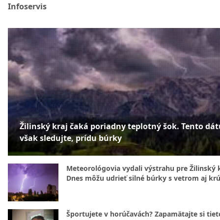
Infoservis
Žilinský kraj čaká poriadny teplotný šok. Tento dá
však sledujte, prídu búrky
Meteorológovia vydali výstrahu pre Žilinský k
Dnes môžu udrieť silné búrky s vetrom aj kr
Športujete v horúčavách? Zapamätajte si tiet