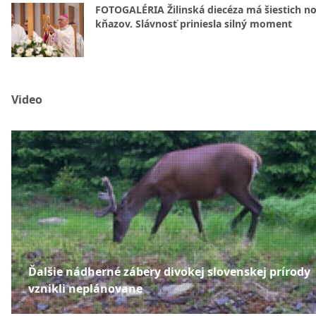
FOTOGALÉRIA Žilinská diecéza má šiestich n
kňazov. Slávnosť priniesla silný moment
Video
Ďalšie nádherné zábery divokej slovenskej prírody
vznikli neplánovane