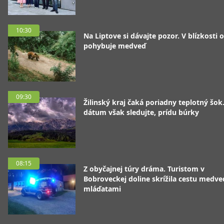
10:30
Na Liptove si dávajte pozor. V blízkosti 
pohybuje medveď
09:30
Žilinský kraj čaká poriadny teplotný šok
dátum však sledujte, prídu búrky
08:15
Z obyčajnej túry dráma. Turistom v
Bobroveckej doline skrížila cestu medve
mláďatami