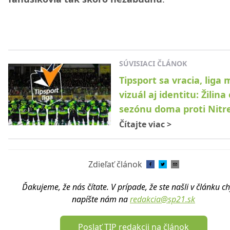
SÚVISIACI ČLÁNOK
Tipsport sa vracia, liga 
vizuál aj identitu: Žilina
sezónu doma proti Nitr
Čítajte viac
>
Zdieľať článok
Ďakujeme, že nás čítate. V prípade, že ste našli v článku c
napíšte nám na
redakcia@sp21.sk
Poslať TIP redakcii na článok