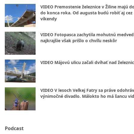
VIDEO Premostenie železnice v Žiline majú d
do konca roka. Od augusta budú robiť aj cez
víkendy
VIDEO Fotopasca zachytila mohutnú medvedi
najkrajšie však prišlo o chvíľu neskôr
VIDEO Májovú ulicu začali dvíhať nad železni
VIDEO V lesoch Veľkej Fatry sa práve odohrá
výnimočné divadlo. Málokto ho má šancu vid
Podcast