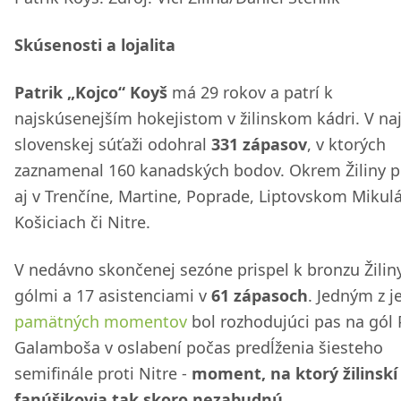
Skúsenosti a lojalita
Patrik „Kojco“ Koyš
má 29 rokov a patrí k
najskúsenejším hokejistom v žilinskom kádri. V na
slovenskej súťaži odohral
331 zápasov
, v ktorých
zaznamenal 160 kanadských bodov. Okrem Žiliny p
aj v Trenčíne, Martine, Poprade, Liptovskom Mikulá
Košiciach či Nitre.
V nedávno skončenej sezóne prispel k bronzu Žilin
gólmi a 17 asistenciami v
61 zápasoch
. Jedným z j
pamätných momentov
bol rozhodujúci pas na gól 
Galamboša v oslabení počas predĺženia šiesteho
semifinále proti Nitre -
moment, na ktorý žilinskí
fanúšikovia tak skoro nezabudnú
.