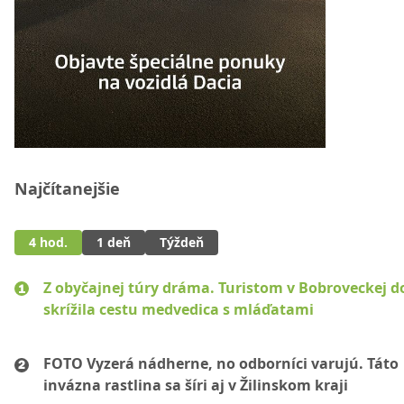
Najčítanejšie
4 hod.
1 deň
Týždeň
Z obyčajnej túry dráma. Turistom v Bobroveckej d
skrížila cestu medvedica s mláďatami
FOTO Vyzerá nádherne, no odborníci varujú. Táto
invázna rastlina sa šíri aj v Žilinskom kraji