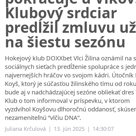
Klubový srdciar
predĺžil zmluvu už
na šiestu sezónu
Hokejový klub DOXXbet Vlci Žilina oznámil na s
sociálnych sieťach predĺženie spolupráce s je
najvernejších hráčov vo svojom kádri. Útočník 
Koyš, ktorý je súčasťou žilinského tímu od rok
bude aj v nadchádzajúcej sezóne obliekať dres 
Klub o tom informoval v príspevku, v ktorom
vyzdvihol Koyšovu dlhoročnú oddanosť, skúsen
nezameniteľnú “vlčiu DNA“.
Juliana Krčulová
|
13. jún 2025
|
14:30:07