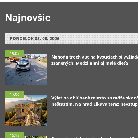
Najnovšie
PONDELOK
03. 08. 2026
19:05
Nehoda troch áut na Kysuciach si vyžiad
zranených. Medzi nimi aj malé dieťa
17:00
Výlet na obľúbené miesto sa môže skonč
nešťastím. Na hrad Likava teraz nevstup
15:15