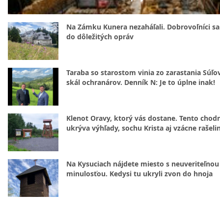
Na Zámku Kunera nezaháľali. Dobrovoľníci sa 
do dôležitých opráv
Taraba so starostom vinia zo zarastania Súľ
skál ochranárov. Denník N: Je to úplne inak!
Klenot Oravy, ktorý vás dostane. Tento chod
ukrýva výhľady, sochu Krista aj vzácne rašeli
Na Kysuciach nájdete miesto s neuveriteľnou
minulosťou. Kedysi tu ukryli zvon do hnoja