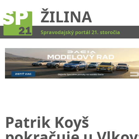
ŽILINA
Kat
Spravodajský portál 21. storočia
Patrik Koyš
pokračuje u Vlkov