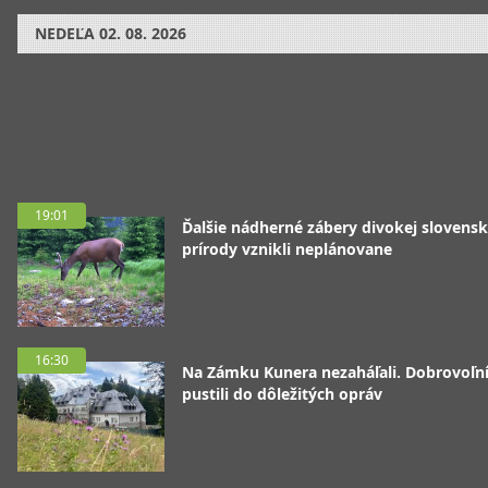
NEDEĽA
02. 08. 2026
19:01
Ďalšie nádherné zábery divokej slovensk
prírody vznikli neplánovane
16:30
Na Zámku Kunera nezaháľali. Dobrovoľní
pustili do dôležitých opráv