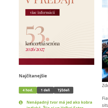
Najčítanejšie
Zdr
4 hod.
1 deň
Týždeň
Fi
Nenápadný tvor má jed ako kobra
sit