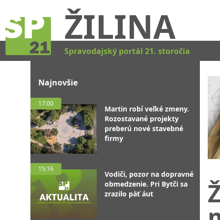
ŽILINA
Spravodajský portál 21. storočia
Najnovšie
17:00
Martin robí veľké zmeny.
Rozostavané projekty
preberú nové stavebné
firmy
15:16
Vodiči, pozor na dopravné
Ž
obmedzenie. Pri Bytči sa
zrazilo päť áut