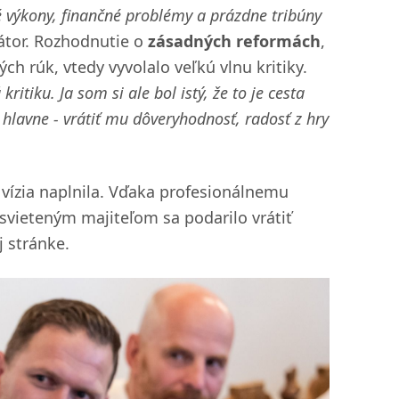
é výkony, finančné problémy a prázdne tribúny
átor. Rozhodnutie o
zásadných reformách
,
 rúk, vtedy vyvolalo veľkú vlnu kritiky.
ritiku. Ja som si ale bol istý, že to je cesta
 hlavne - vrátiť mu dôveryhodnosť, radosť z hry
vízia naplnila. Vďaka profesionálnemu
svieteným majiteľom sa podarilo vrátiť
j stránke.