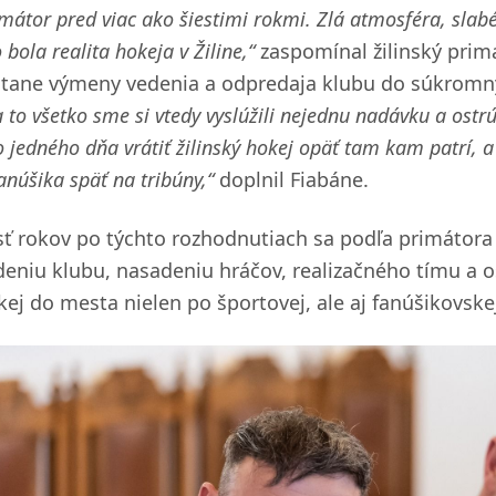
mátor pred viac ako šiestimi rokmi. Zlá atmosféra, slab
o bola realita hokeja v Žiline,“
zaspomínal žilinský prim
átane výmeny vedenia a odpredaja klubu do súkromných
 to všetko sme si vtedy vyslúžili nejednu nadávku a ostrú k
 jedného dňa vrátiť žilinský hokej opäť tam kam patrí, a
anúšika späť na tribúny,“
doplnil Fiabáne.
sť rokov po týchto rozhodnutiach sa podľa primátora 
deniu klubu, nasadeniu hráčov, realizačného tímu a o
kej do mesta nielen po športovej, ale aj fanúšikovske