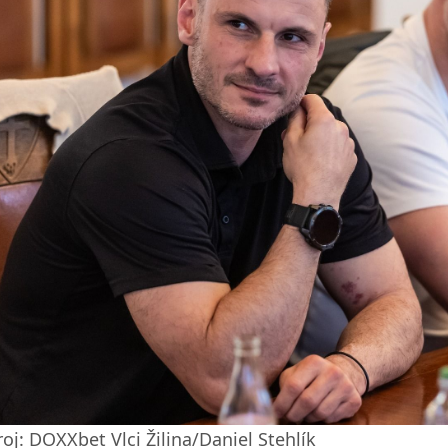
oj: DOXXbet Vlci Žilina/Daniel Stehlík