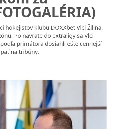
(FOTOGALÉRIA)
ici hokejistov klubu DOXXbet Vlci Žilina,
nu. Po návrate do extraligy sa Vlci
 podľa primátora dosiahli ešte cennejší
späť na tribúny.