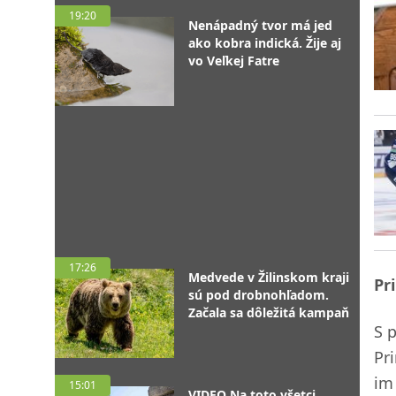
19:20
Nenápadný tvor má jed
ako kobra indická. Žije aj
vo Veľkej Fatre
17:26
Medvede v Žilinskom kraji
Pr
sú pod drobnohľadom.
Začala sa dôležitá kampaň
S 
Pri
im
15:01
VIDEO Na toto všetci