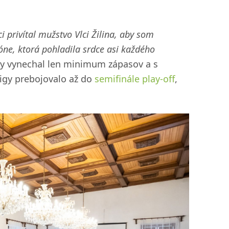
 privítal mužstvo Vlci Žilina, aby som
óne, ktorá pohladila srdce asi každého
ny vynechal len minimum zápasov a s
ligy prebojovalo až do
semifinále play-off
,