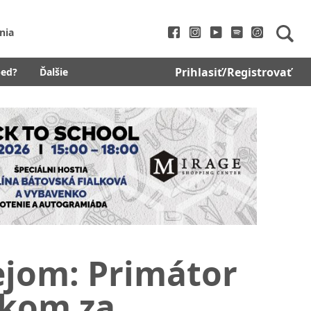
nia
Prihlasiť/Registrovať
bed?
Ďalšie
kejom: Primátor
lkom za