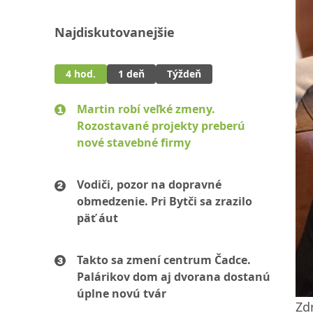
Najdiskutovanejšie
4 hod.
1 deň
Týždeň
Martin robí veľké zmeny.
Rozostavané projekty preberú
nové stavebné firmy
Vodiči, pozor na dopravné
obmedzenie. Pri Bytči sa zrazilo
päť áut
Takto sa zmení centrum Čadce.
Palárikov dom aj dvorana dostanú
úplne novú tvár
Zdr