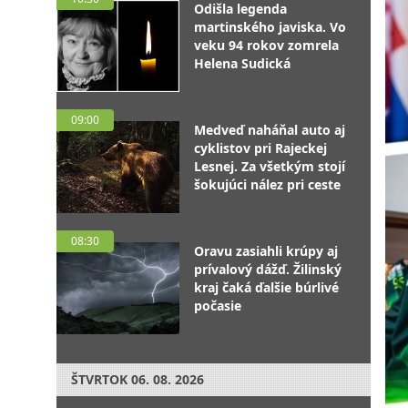
Odišla legenda
martinského javiska. Vo
veku 94 rokov zomrela
Helena Sudická
09:00
Medveď naháňal auto aj
cyklistov pri Rajeckej
Lesnej. Za všetkým stojí
šokujúci nález pri ceste
08:30
Oravu zasiahli krúpy aj
prívalový dážď. Žilinský
kraj čaká ďalšie búrlivé
počasie
ŠTVRTOK
06. 08. 2026