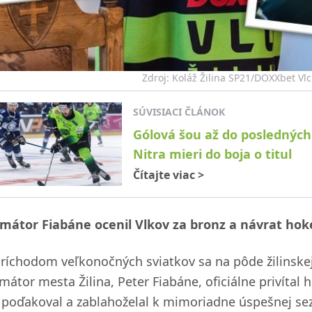
Zdroj: Koláž Žilina SP21/DOXXbet Vlci
SÚVISIACI ČLÁNOK
Gólová šou až do posledných
Nitra mieri do boja o titul
Čítajte viac
>
imátor Fiabáne ocenil Vlkov za bronz a návrat hoke
príchodom veľkonočných sviatkov sa na pôde žilinsk
mátor mesta Žilina, Peter Fiabáne, oficiálne privítal
 poďakoval a zablahoželal k mimoriadne úspešnej se