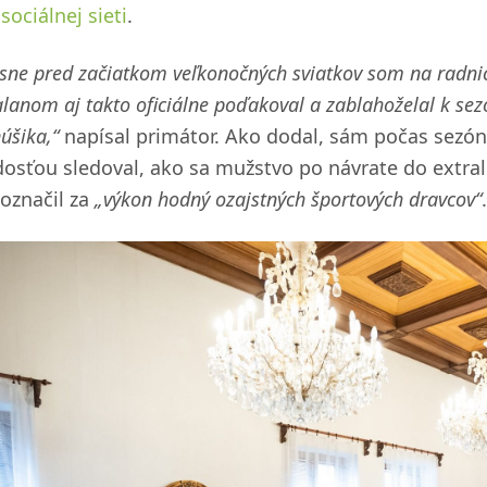
sociálnej sieti
.
sne pred začiatkom veľkonočných sviatkov som na radnici
lanom aj takto oficiálne poďakoval a zablahoželal k sez
úšika,“
napísal primátor. Ako dodal, sám počas sezó
dosťou sledoval, ako sa mužstvo po návrate do extra
 označil za
„výkon hodný ozajstných športových dravcov“
.