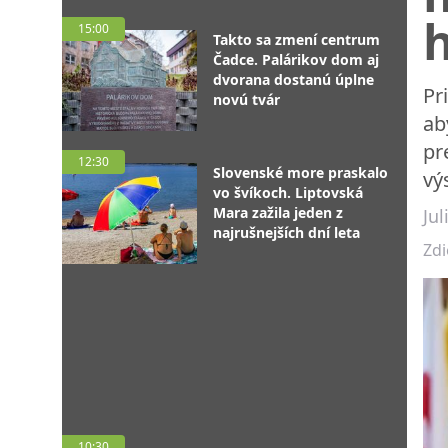
15:00
Takto sa zmení centrum
Čadce. Palárikov dom aj
dvorana dostanú úplne
Pr
novú tvár
ab
pr
12:30
Slovenské more praskalo
vý
vo švíkoch. Liptovská
Mara zažila jeden z
Ju
najrušnejších dní leta
Zdi
10:30