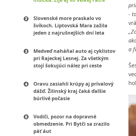
indická. Žije aj vo Veľkej Fatre
pri
- t
Slovenské more praskalo vo
vr
švíkoch. Liptovská Mara zažila
„Za
jeden z najrušnejších dní leta
ako
a f
Medveď naháňal auto aj cyklistov
pri Rajeckej Lesnej. Za všetkým
Še
stojí šokujúci nález pri ceste
ve
ho
Oravu zasiahli krúpy aj prívalový
dážď. Žilinský kraj čaká ďalšie
búrlivé počasie
Vodiči, pozor na dopravné
obmedzenie. Pri Bytči sa zrazilo
päť áut