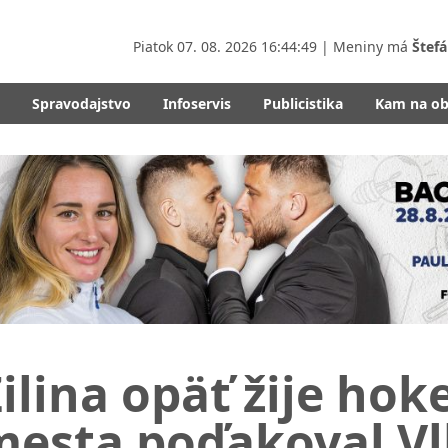
Piatok
07. 08. 2026 16:44:50
| Meniny má
Štefá
Spravodajstvo
Infoservis
Publicistika
Kam na o
ilina opäť žije ho
mesta poďakoval V