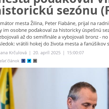
historickú sezónu 
imátor mesta Žilina, Peter Fiabáne, prijal na radn
y im osobne poďakoval za historicky úspešnú sezó
ebojovali až do semifinále a vybojovali bronz - no
sledok: vrátili hokej do života mesta a fanúšikov 
liana Krčulová
|
20. apríl 2025
|
15:00:07
eľať článok