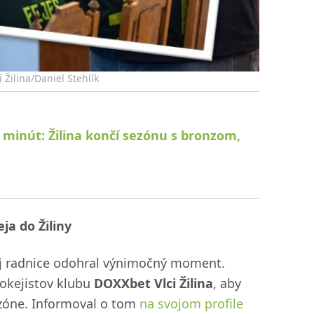
 Žilina/Daniel Stehlík
 minút: Žilina končí sezónu s bronzom,
ja do Žiliny
ej radnice odohral výnimočný moment.
 hokejistov klubu
DOXXbet Vlci Žilina
, aby
zóne. Informoval o tom
na svojom profile