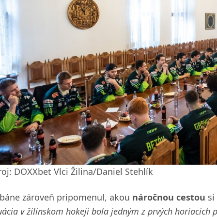
oj: DOXXbet Vlci Žilina/Daniel Stehlík
abáne zároveň pripomenul, akou
náročnou cestou
si
uácia v žilinskom hokeji bola jedným z prvých horiacich 