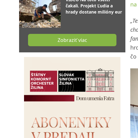
na 
čakali. Projekt Ľudia a
hrady dostane milióny eur
„Te
cha
fan
Zobraziť viac
hr
čo