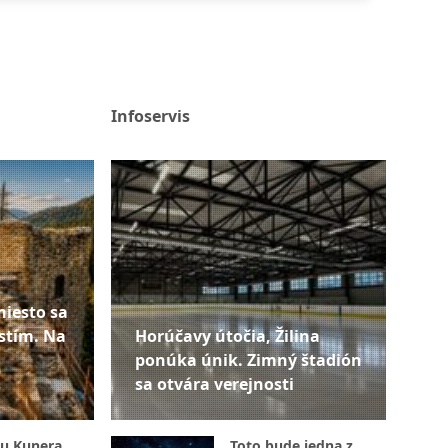
Infoservis
miesto sa
stím. Na
Horúčavy útočia, Žilina
ponúka únik. Zimný štadión
sa otvára verejnosti
u Kunera
Toto bude jedna z