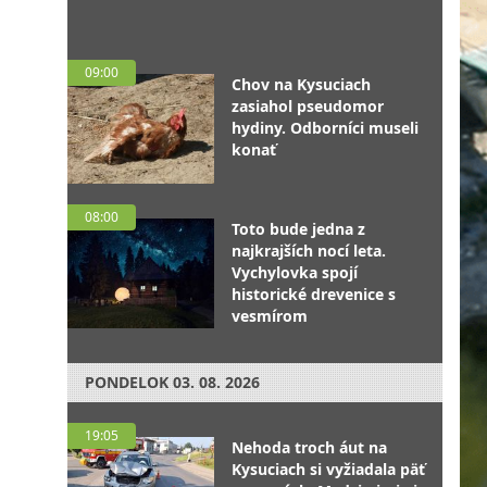
09:00
Chov na Kysuciach
zasiahol pseudomor
hydiny. Odborníci museli
konať
08:00
Toto bude jedna z
najkrajších nocí leta.
Vychylovka spojí
historické drevenice s
vesmírom
PONDELOK
03. 08. 2026
19:05
Nehoda troch áut na
Kysuciach si vyžiadala päť