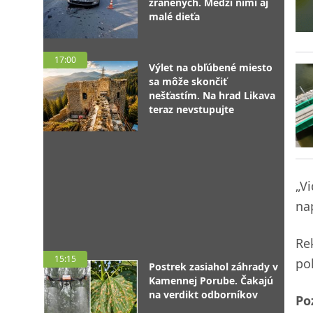
zranených. Medzi nimi aj
malé dieťa
17:00
Výlet na obľúbené miesto
sa môže skončiť
nešťastím. Na hrad Likava
teraz nevstupujte
„V
na
Re
15:15
po
Postrek zasiahol záhrady v
Kamennej Porube. Čakajú
na verdikt odborníkov
Poz