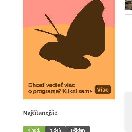
Najčítanejšie
4 hod.
1 deň
Týždeň