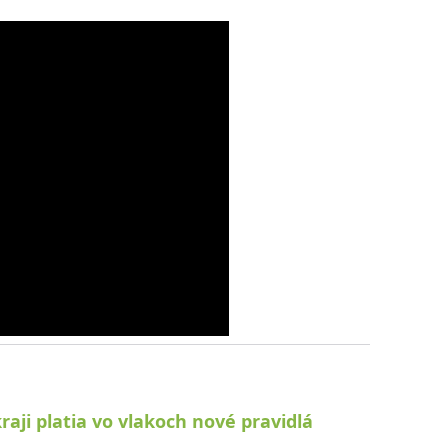
raji platia vo vlakoch nové pravidlá