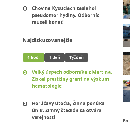
Chov na Kysuciach zasiahol
pseudomor hydiny. Odborníci
museli konať
Najdiskutovanejšie
4 hod.
1 deň
Týždeň
Veľký úspech odborníka z Martina.
Získal prestížny grant na výskum
hematológie
Horúčavy útočia, Žilina ponúka
únik. Zimný štadión sa otvára
verejnosti
Fo