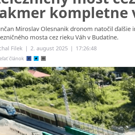
takmer kompletne 
linčan Miroslav Olesnanik dronom natočil ďalšie i
lezničného mosta cez rieku Váh v Budatíne.
hal Filek
|
2. august 2025
|
17:26:48
eľať článok