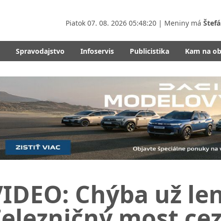
Piatok
07. 08. 2026 05:48:21
| Meniny má
Štefá
Spravodajstvo
Infoservis
Publicistika
Kam na o
VIDEO: Chýba už le
elezničný most cez