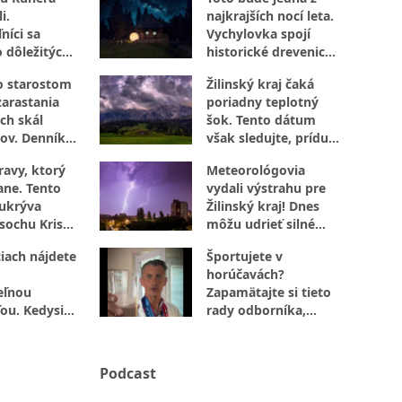
i.
najkrajších nocí leta.
níci sa
Vychylovka spojí
o dôležitých
historické drevenice
s vesmírom
o starostom
Žilinský kraj čaká
zarastania
poriadny teplotný
ch skál
šok. Tento dátum
ov. Denník
však sledujte, prídu
úplne inak!
búrky
ravy, ktorý
Meteorológovia
ane. Tento
vydali výstrahu pre
ukrýva
Žilinský kraj! Dnes
 sochu Krista
môžu udrieť silné
 rašelinisko
búrky s vetrom aj
iach nájdete
Športujete v
krúpami
horúčavách?
eľnou
Zapamätajte si tieto
ou. Kedysi
rady odborníka,
i zvon do
ktoré určite využijete
Podcast