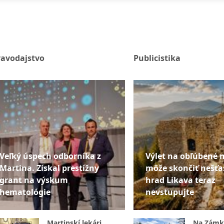
ravodajstvo
Publicistika
Veľký úspech odborníka z
Výlet na obľúbené 
Martina. Získal prestížny
môže skončiť nešťa
grant na výskum
hrad Likava teraz
hematológie
nevstupujte
Martinskí lekári
Na Zámk