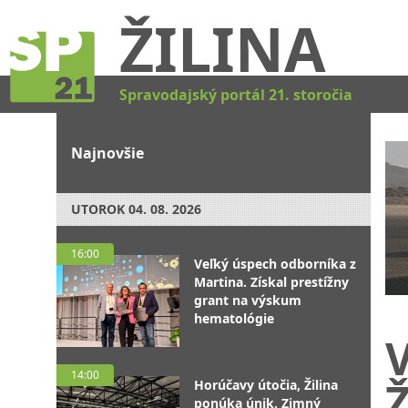
ŽILINA
Spravodajský portál 21. storočia
Najnovšie
UTOROK
04. 08. 2026
16:00
Veľký úspech odborníka z
Martina. Získal prestížny
grant na výskum
hematológie
14:00
Ž
Horúčavy útočia, Žilina
ponúka únik. Zimný