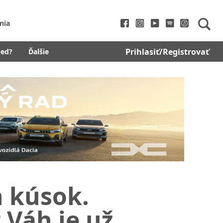
nia
Prihlasiť/Registrovať
bed?
Ďalšie
n kúsok.
 Váh je už