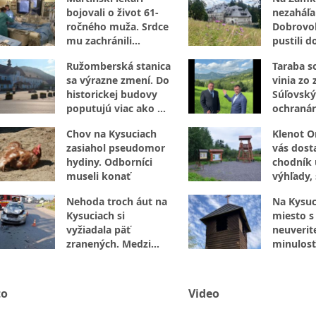
bojovali o život 61-
nezaháľal
ročného muža. Srdce
Dobrovoľ
mu zachránili
pustili d
kombináciou dvoch
opráv
Ružomberská stanica
Taraba s
špičkových metód
sa výrazne zmení. Do
vinia zo 
historickej budovy
Súľovský
poputujú viac ako 2
ochranár
milióny eur
N: Je to 
Chov na Kysuciach
Klenot O
zasiahol pseudomor
vás dost
hydiny. Odborníci
chodník 
museli konať
výhľady,
aj vzácne
Nehoda troch áut na
Na Kysuc
Kysuciach si
miesto s
vyžiadala päť
neuverit
zranených. Medzi
minulosť
nimi aj malé dieťa
tu ukryl
hnoja
to
Video