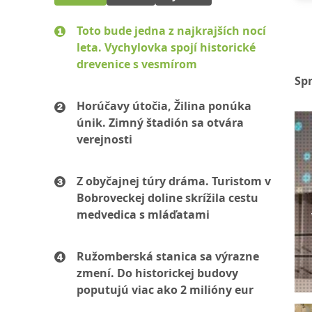
Toto bude jedna z najkrajších nocí
leta. Vychylovka spojí historické
drevenice s vesmírom
Sp
Horúčavy útočia, Žilina ponúka
únik. Zimný štadión sa otvára
verejnosti
Z obyčajnej túry dráma. Turistom v
Bobroveckej doline skrížila cestu
medvedica s mláďatami
Ružomberská stanica sa výrazne
zmení. Do historickej budovy
poputujú viac ako 2 milióny eur