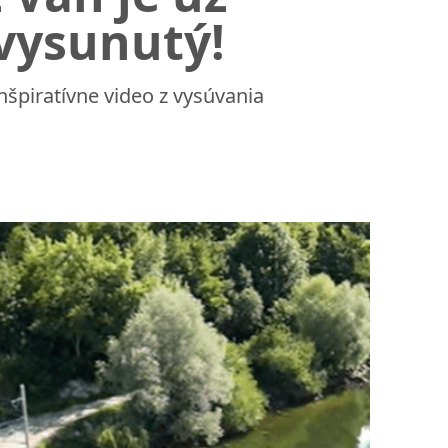
vysunutý!
nšpiratívne video z vysúvania