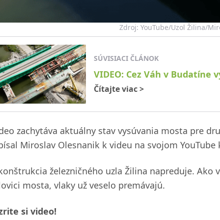
Zdroj: YouTube/Uzol Žilina/Mir
SÚVISIACI ČLÁNOK
VIDEO: Cez Váh v Budatíne v
Čítajte viac
>
ideo zachytáva aktuálny stav vysúvania mosta pre dru
písal Miroslav Olesnanik k videu na svojom YouTube k
konštrukcia železničného uzla Žilina napreduje. Ako v
lovici mosta, vlaky už veselo premávajú.
rite si video!