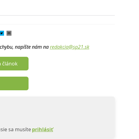
u chybu, napíšte nám na
redakcia@sp21.sk
a článok
sie sa musíte
prihlásiť