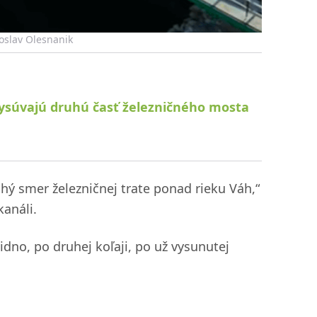
oslav Olesnanik
ysúvajú druhú časť železničného mosta
hý smer železničnej trate ponad rieku Váh,“
análi.
idno, po druhej koľaji, po už vysunutej