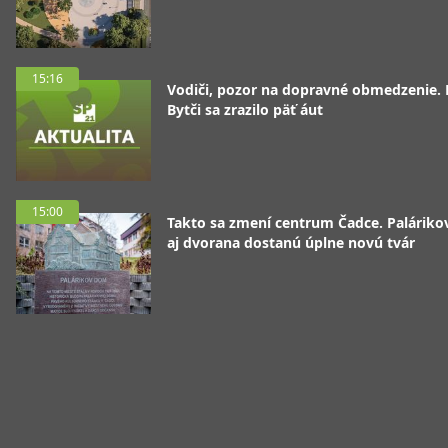
15:16
Vodiči, pozor na dopravné obmedzenie. 
Bytči sa zrazilo päť áut
15:00
Takto sa zmení centrum Čadce. Palárik
aj dvorana dostanú úplne novú tvár