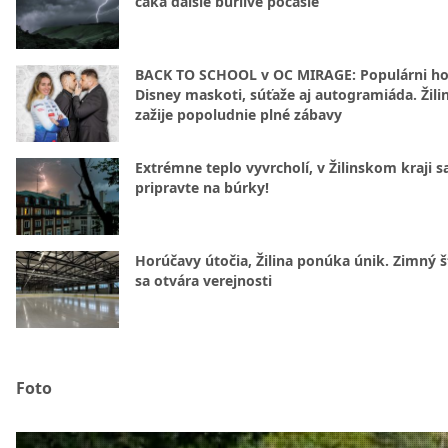
čaká ďalšie búrlivé počasie
BACK TO SCHOOL v OC MIRAGE: Populárni hos
Disney maskoti, súťaže aj autogramiáda. Žili
zažije popoludnie plné zábavy
Extrémne teplo vyvrcholí, v Žilinskom kraji s
pripravte na búrky!
Horúčavy útočia, Žilina ponúka únik. Zimný 
sa otvára verejnosti
Foto