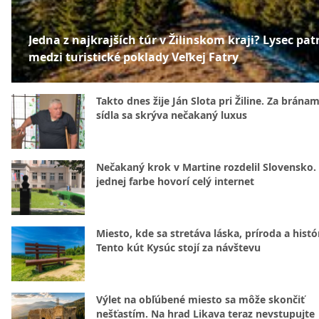
Jedna z najkrajších túr v Žilinskom kraji? Lysec patr
medzi turistické poklady Veľkej Fatry
Takto dnes žije Ján Slota pri Žiline. Za bránam
sídla sa skrýva nečakaný luxus
Nečakaný krok v Martine rozdelil Slovensko.
jednej farbe hovorí celý internet
Miesto, kde sa stretáva láska, príroda a histó
Tento kút Kysúc stojí za návštevu
Výlet na obľúbené miesto sa môže skončiť
nešťastím. Na hrad Likava teraz nevstupujte