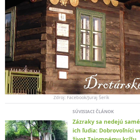
Zdroj: Facebook/Juraj Šerík
SÚVISIACI ČLÁNOK
Zázraky sa nedejú samé,
ich ľudia: Dobrovoľníci v
život Tajomnému krížu