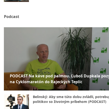
Podcast
PODCAST Na káve pod palmou. Ľuboš Dupkala poz
na Cyklomaratón do Rajeckých Teplíc
Belinský: Aby sme túto dobu zvládli, potreb
politikov so životným príbehom (PODCAST)