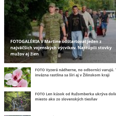
FOTOGALÉRIA V Martine odštartoval jeden z
najväčších vojenských výcvikov. Nastúpili stovky
mužov aj žien
FOTO Vyzerá nádherne, no odborníci varujú. 
invázna rastlina sa šíri aj v Žilinskom kraji
FOTO Len kúsok od Ružomberka ukrýva doli
miesto ako zo slovenských tiesňav