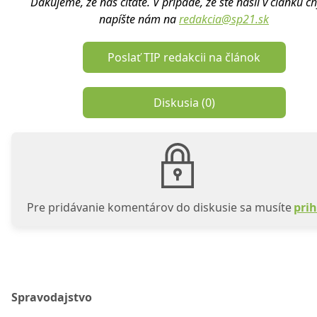
Ďakujeme, že nás čítate. V prípade, že ste našli v článku c
napíšte nám na
redakcia@sp21.sk
Poslať TIP redakcii na článok
Diskusia (
0
)
Pre pridávanie komentárov do diskusie sa musíte
prih
Spravodajstvo