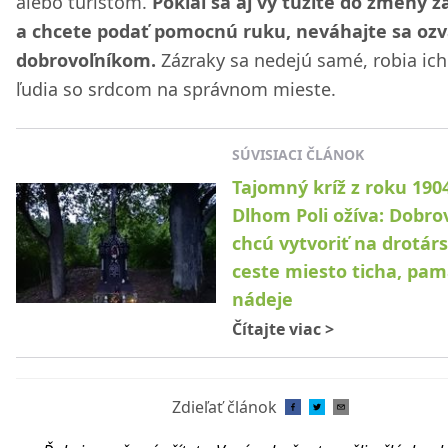
alebo turistom.
Pokiaľ sa aj vy túžite do zmeny z
a chcete podať pomocnú ruku, neváhajte sa ozv
dobrovoľníkom.
Zázraky sa nedejú samé, robia ich
ľudia so srdcom na správnom mieste.
SÚVISIACI ČLÁNOK
Tajomný kríž z roku 190
Dlhom Poli ožíva: Dobrov
chcú vytvoriť na drotárs
ceste miesto ticha, pam
nádeje
Čítajte viac
>
Zdieľať článok