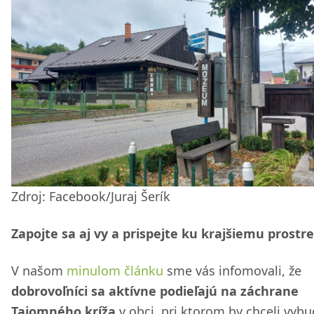
Zdroj: Facebook/Juraj Šerík
Zapojte sa aj vy a prispejte ku krajšiemu prostr
V našom
minulom článku
sme vás infomovali, že
dobrovoľníci sa aktívne podieľajú na záchrane
Tajomného kríža
v obci, pri ktorom by chceli vyb