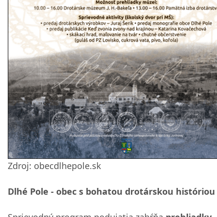
Zdroj: obecdlhepole.sk
Dlhé Pole - obec s bohatou drotárskou históriou
Sprievodný program podujatia zahŕňa
prehliadky