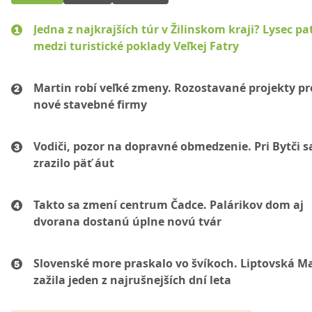
Jedna z najkrajších túr v Žilinskom kraji? Lysec pat
medzi turistické poklady Veľkej Fatry
Martin robí veľké zmeny. Rozostavané projekty p
nové stavebné firmy
Vodiči, pozor na dopravné obmedzenie. Pri Bytči s
zrazilo päť áut
Takto sa zmení centrum Čadce. Palárikov dom aj
dvorana dostanú úplne novú tvár
Slovenské more praskalo vo švíkoch. Liptovská M
zažila jeden z najrušnejších dní leta