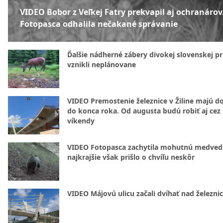
VIDEO Bobor z Veľkej Fatry prekvapil aj ochranárov
Fotopasca odhalila nečakané správanie
Ďalšie nádherné zábery divokej slovenskej pr
vznikli neplánovane
VIDEO Premostenie železnice v Žiline majú d
do konca roka. Od augusta budú robiť aj cez
víkendy
VIDEO Fotopasca zachytila mohutnú medvedi
najkrajšie však prišlo o chvíľu neskôr
VIDEO Májovú ulicu začali dvíhať nad železni