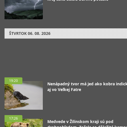
ŠTVRTOK
06. 08. 2026
19:20
Nenápadný tvor má jed ako kobra indická
aj vo Veľkej Fatre
17:26
Medvede v Žilinskom kraji sú pod