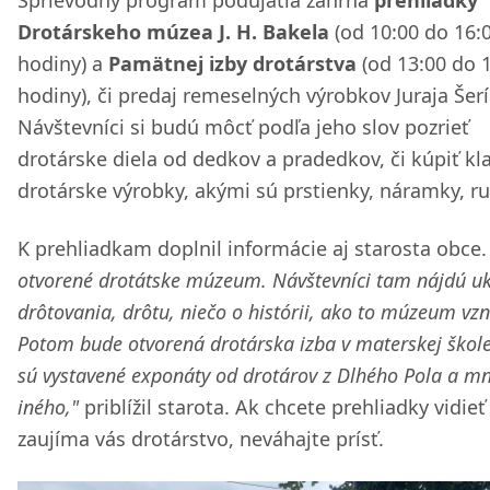
Drotárskeho múzea J. H. Bakela
(od 10:00 do 16:
hodiny) a
Pamätnej izby drotárstva
(od 13:00 do 
hodiny), či predaj remeselných výrobkov Juraja Šerí
Návštevníci si budú môcť podľa jeho slov pozrieť
drotárske diela od dedkov a pradedkov, či kúpiť kl
drotárske výrobky, akými sú prstienky, náramky, ru
K prehliadkam doplnil informácie aj starosta obce
otvorené drotátske múzeum. Návštevníci tam nájdú u
drôtovania, drôtu, niečo o histórii, ako to múzeum vzn
Potom bude otvorená drotárska izba v materskej škol
sú vystavené exponáty od drotárov z Dlhého Pola a m
iného,"
priblížil starota. Ak chcete prehliadky vidieť
zaujíma vás drotárstvo, neváhajte prísť.