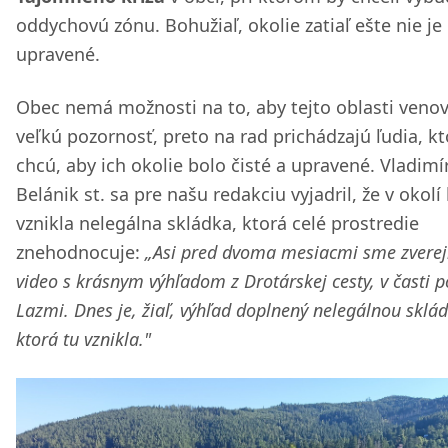
oddychovú zónu. Bohužiaľ, okolie zatiaľ ešte nie je
upravené.
Obec nemá možnosti na to, aby tejto oblasti venov
veľkú pozornosť, preto na rad prichádzajú ľudia, kt
chcú, aby ich okolie bolo čisté a upravené. Vladimí
Belánik st. sa pre našu redakciu vyjadril, že v okolí 
vznikla nelegálna skládka, ktorá celé prostredie
znehodnocuje:
„Asi pred dvoma mesiacmi sme zverejn
video s krásnym výhľadom z Drotárskej cesty, v časti 
Lazmi. Dnes je, žiaľ, výhľad doplnený nelegálnou sklá
ktorá tu vznikla."