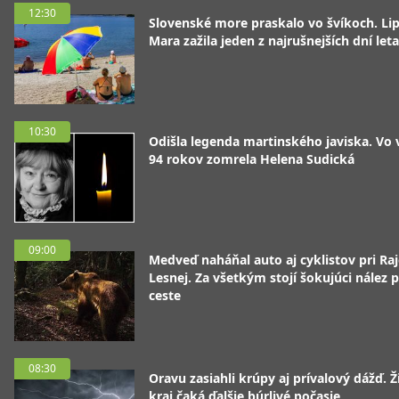
12:30
Slovenské more praskalo vo švíkoch. Li
Mara zažila jeden z najrušnejších dní leta
10:30
Odišla legenda martinského javiska. Vo
94 rokov zomrela Helena Sudická
09:00
Medveď naháňal auto aj cyklistov pri Raj
Lesnej. Za všetkým stojí šokujúci nález p
ceste
08:30
Oravu zasiahli krúpy aj prívalový dážď. Ž
kraj čaká ďalšie búrlivé počasie