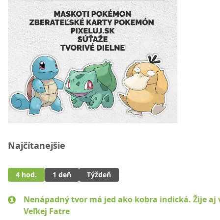
Najčítanejšie
4 hod.
1 deň
Týždeň
Nenápadný tvor má jed ako kobra indická. Žije aj 
Veľkej Fatre