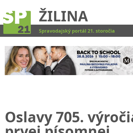
ŽILINA
Kat
Spravodajský portál 21. storočia
Oslavy 705. výroči
prvej písomnej