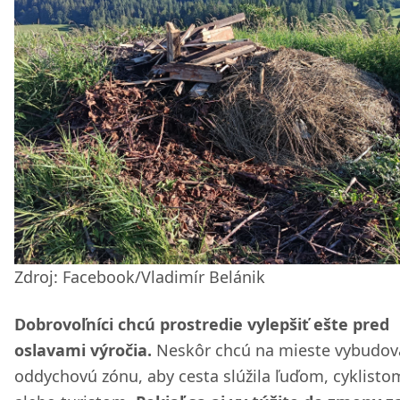
Zdroj: Facebook/Vladimír Belánik
Dobrovoľníci chcú prostredie vylepšiť ešte pred
oslavami výročia.
Neskôr chcú na mieste vybudov
oddychovú zónu, aby cesta slúžila ľuďom, cyklisto