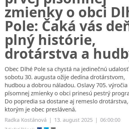
zmienky o obci Dl
Pole: Čaká vás de
plný histórie,
drotárstva a hudb
Obec Dlhé Pole sa chystá na jedinečnú udalosť 
sobotu 30. augusta ožije dedina drotárstvom,
hudbou a dobrou náladou. Oslavy 705. výročia 
písomnej zmienky o obci prinesú pestrý progr
Do popredia sa dostane aj remeslo drotárstva,
ktorým je obec preslávená.
Radka Kostánová
|
13. august 2025
|
06:00:00