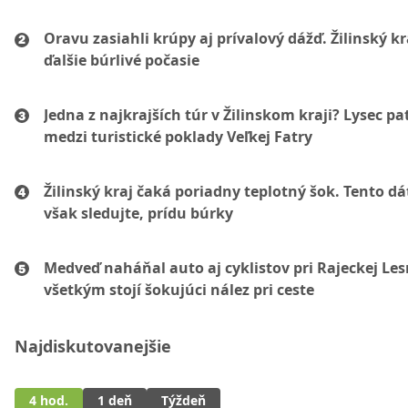
Oravu zasiahli krúpy aj prívalový dážď. Žilinský k
ďalšie búrlivé počasie
Jedna z najkrajších túr v Žilinskom kraji? Lysec pat
medzi turistické poklady Veľkej Fatry
Žilinský kraj čaká poriadny teplotný šok. Tento d
však sledujte, prídu búrky
Medveď naháňal auto aj cyklistov pri Rajeckej Les
všetkým stojí šokujúci nález pri ceste
Najdiskutovanejšie
4 hod.
1 deň
Týždeň