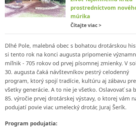
prostredníctvom novéh
múrika
Čítajte viac
>
Dlhé Pole, malebná obec s bohatou drotárskou his
si tento rok na konci augusta pripomenie významn
míľnik - 705 rokov od prvej písomnej zmienky. V s
30. augusta čaká návštevníkov pestrý celodenný
program, ktorý spojí tradície, kultúru aj zábavu pre
všetky generácie. A to nie je všetko. Oslavovať sa 
85. výročie prvej drotárskej výstavy, o ktorej vám n
podujatí povie viac umelecký drotár, Juraj Šerík.
Program podujatia: