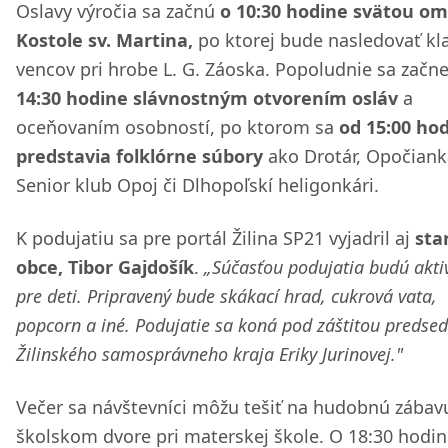
Oslavy výročia sa začnú
o 10:30 hodine svätou om
Kostole sv. Martina,
po ktorej bude nasledovať kl
vencov pri hrobe L. G. Záoska. Popoludnie sa začn
14:30 hodine slávnostným otvorením osláv
a
oceňovaním osobností, po ktorom sa
od 15:00 ho
predstavia folklórne súbory
ako Drotár, Opočiank
Senior klub Opoj či Dlhopoľskí heligonkári.
K podujatiu sa pre portál Žilina SP21 vyjadril aj
sta
obce, Tibor Gajdošík
.
„Súčasťou podujatia budú aktiv
pre deti. Pripravený bude skákací hrad, cukrová vata,
popcorn a iné. Podujatie sa koná pod záštitou predsed
Žilinského samosprávneho kraja Eriky Jurinovej."
Večer sa návštevníci môžu tešiť na hudobnú zábav
školskom dvore pri materskej škole. O 18:30 hodi