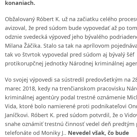
konaniach.
Obžalovaný Róbert K. už na začiatku celého proces
avizoval, že pred súdom bude vypovedať až po tom
odznie svedecká výpoveď jeho bývalého podriade
Milana Žáčika. Stalo sa tak na aprílovom pojednáva
tak vo štvrtok vypovedal pred súdom aj bývalý šéf
protikorupčnej jednotky Národnej kriminálnej agen
Vo svojej výpovedi sa sústredil predovšetkým na 2
marec 2018, kedy na trenčianskom pracovisku Nár
kriminálnej agentúry podal trestné oznámenie Mic
Vida, ktoré bolo namierené proti podnikateľovi On
Janíčkovi. Róbert K. pred súdom potvrdil, že o Vido
snahe oznámiť trestnú činnosť vedel deň predtým
telefonáte od Moniky J..
Nevedel však, čo bude