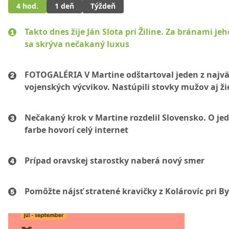
4 hod.
1 deň
Týždeň
Takto dnes žije Ján Slota pri Žiline. Za bránami jeh
sa skrýva nečakaný luxus
FOTOGALÉRIA V Martine odštartoval jeden z najvä
vojenských výcvikov. Nastúpili stovky mužov aj ži
Nečakaný krok v Martine rozdelil Slovensko. O je
farbe hovorí celý internet
Prípad oravskej starostky naberá nový smer
Pomôžte nájsť stratené kravičky z Kolárovíc pri By