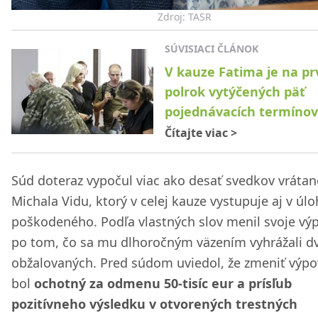
Zdroj: TASR
SÚVISIACI ČLÁNOK
V kauze Fatima je na pr
polrok vytýčených päť
pojednávacích termínov
Čítajte viac
>
Súd doteraz vypočul viac ako desať svedkov vrátan
Michala Vidu, ktorý v celej kauze vystupuje aj v úl
poškodeného. Podľa vlastných slov menil svoje vý
po tom, čo sa mu dlhoročným väzením vyhrážali dv
obžalovaných. Pred súdom uviedol, že zmeniť výp
bol
ochotný za odmenu 50-tisíc eur a prísľub
pozitívneho výsledku v otvorených trestných