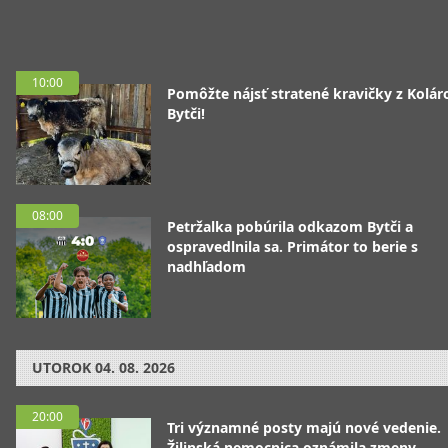
10:00
Pomôžte nájsť stratené kravičky z Koláro
Bytči!
08:00
Petržalka pobúrila odkazom Bytči a
ospravedlnila sa. Primátor to berie s
nadhľadom
UTOROK
04. 08. 2026
20:00
Tri významné posty majú nové vedenie.
Žilinská nemocnica oznámila zmeny