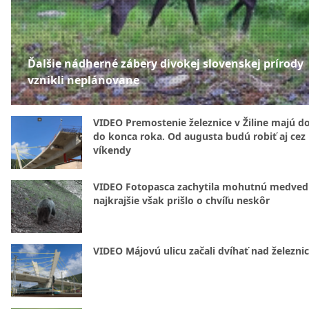
Ďalšie nádherné zábery divokej slovenskej prírody
vznikli neplánovane
VIDEO Premostenie železnice v Žiline majú d
do konca roka. Od augusta budú robiť aj cez
víkendy
VIDEO Fotopasca zachytila mohutnú medvedi
najkrajšie však prišlo o chvíľu neskôr
VIDEO Májovú ulicu začali dvíhať nad železni