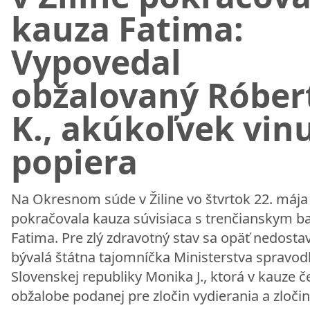
kauza Fatima:
Vypovedal
obžalovaný Róber
K., akúkoľvek vin
popiera
Na Okresnom súde v Žiline vo štvrtok 22. mája
pokračovala kauza súvisiaca s trenčianskym 
Fatima. Pre zlý zdravotný stav sa opäť nedostav
bývalá štátna tajomníčka Ministerstva spravodl
Slovenskej republiky Monika J., ktorá v kauze če
obžalobe podanej pre zločin vydierania a zločin