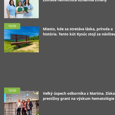
18:00
Miesto, kde sa stretáva láska, príroda a
história. Tento kút Kysúc stojí za návšte
16:00
Veľký úspech odborníka z Martina. Získa
prestížny grant na výskum hematológie