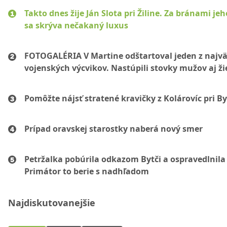
Takto dnes žije Ján Slota pri Žiline. Za bránami jeh
sa skrýva nečakaný luxus
FOTOGALÉRIA V Martine odštartoval jeden z najvä
vojenských výcvikov. Nastúpili stovky mužov aj ži
Pomôžte nájsť stratené kravičky z Kolárovíc pri By
Prípad oravskej starostky naberá nový smer
Petržalka pobúrila odkazom Bytči a ospravedlnila 
Primátor to berie s nadhľadom
Najdiskutovanejšie