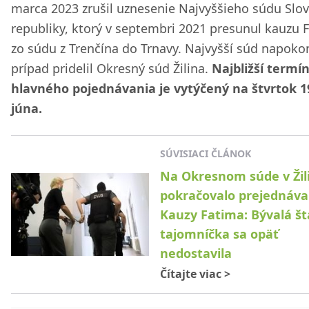
marca 2023 zrušil uznesenie Najvyššieho súdu Slo
republiky, ktorý v septembri 2021 presunul kauzu 
zo súdu z Trenčína do Trnavy. Najvyšší súd napoko
prípad pridelil Okresný súd Žilina.
Najbližší termí
hlavného pojednávania je vytýčený na štvrtok 1
júna.
SÚVISIACI ČLÁNOK
Na Okresnom súde v Žil
pokračovalo prejednáva
Kauzy Fatima: Bývalá š
tajomníčka sa opäť
nedostavila
Čítajte viac
>