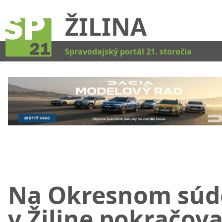
ŽILINA
Kat
Spravodajský portál 21. storočia
Na Okresnom súd
v Žiline pokračova