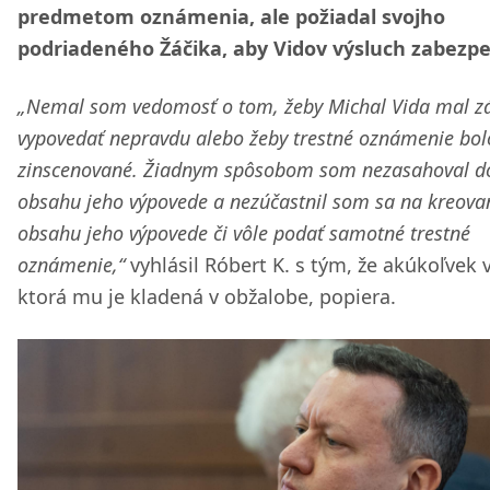
predmetom oznámenia, ale požiadal svojho
podriadeného Žáčika, aby Vidov výsluch zabezpeč
„Nemal som vedomosť o tom, žeby Michal Vida mal z
vypovedať nepravdu alebo žeby trestné oznámenie bol
zinscenované. Žiadnym spôsobom som nezasahoval d
obsahu jeho výpovede a nezúčastnil som sa na kreova
obsahu jeho výpovede či vôle podať samotné trestné
oznámenie,“
vyhlásil Róbert K. s tým, že akúkoľvek 
ktorá mu je kladená v obžalobe, popiera.