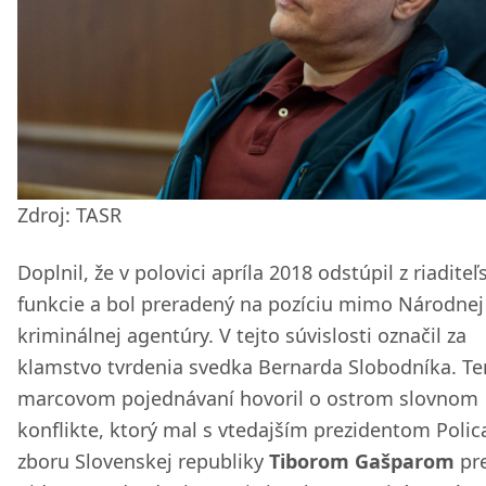
Zdroj: TASR
Doplnil, že v polovici apríla 2018 odstúpil z riaditeľ
funkcie a bol preradený na pozíciu mimo Národnej
kriminálnej agentúry. V tejto súvislosti označil za
klamstvo tvrdenia svedka Bernarda Slobodníka. Te
marcovom pojednávaní hovoril o ostrom slovnom
konflikte, ktorý mal s vtedajším prezidentom Poli
zboru Slovenskej republiky
Tiborom Gašparom
pr