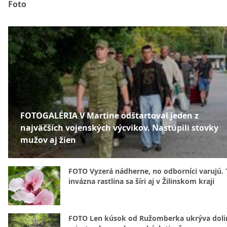
Foto
FOTOGALÉRIA V Martine odštartoval jeden z
najväčších vojenských výcvikov. Nastúpili stovky
mužov aj žien
FOTO Vyzerá nádherne, no odborníci varujú. 
invázna rastlina sa šíri aj v Žilinskom kraji
FOTO Len kúsok od Ružomberka ukrýva doli