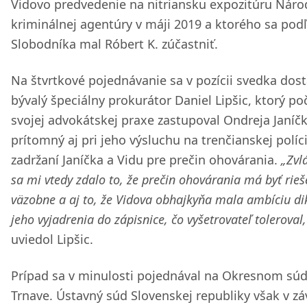
Vidovo predvedenie na nitriansku expozitúru Náro
kriminálnej agentúry v máji 2019 a ktorého sa pod
Slobodníka mal Róbert K. zúčastniť.
Na štvrtkové pojednávanie sa v pozícii svedka dosta
bývalý špeciálny prokurátor Daniel Lipšic, ktorý po
svojej advokátskej praxe zastupoval Ondreja Janíčk
prítomný aj pri jeho výsluchu na trenčianskej políci
zadržaní Janíčka a Vidu pre prečin ohovárania.
„Zvl
sa mi vtedy zdalo to, že prečin ohovárania má byť rieš
väzobne a aj to, že Vidova obhajkyňa mala ambíciu di
jeho vyjadrenia do zápisnice, čo vyšetrovateľ toleroval,
uviedol Lipšic.
Prípad sa v minulosti pojednával na Okresnom súd
Trnave. Ústavný súd Slovenskej republiky však v zá