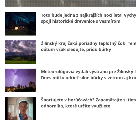
Toto bude jedna z najkrajších nocí leta. Vych
spojí historické drevenice s vesmírom
Žilinský kraj čaká poriadny teplotný šok. Ten
dátum však sledujte, prídu búrky
Meteorológovia vydali výstrahu pre Žilinský k
Dnes môžu udrieť silné búrky s vetrom aj kr
Športujete v horúčavách? Zapamätajte si tiet
odborníka, ktoré určite využijete