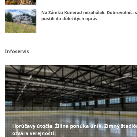
Na Zámku Kunerad nezaháľali. Dobrovoľníci 
pustili do dôležitých opráv
Infoservis
Horúčavy útočia, Žilina ponúka únik. Zimný štadió
otvára verejnosti