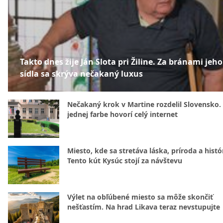
Takto dnes žije Ján Slota pri Žiline. Za bránami jeho
sídla sa skrýva nečakaný luxus
Nečakaný krok v Martine rozdelil Slovensko.
jednej farbe hovorí celý internet
Miesto, kde sa stretáva láska, príroda a histó
Tento kút Kysúc stojí za návštevu
Výlet na obľúbené miesto sa môže skončiť
nešťastím. Na hrad Likava teraz nevstupujte