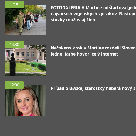
17:00
FOTOGALÉRIA V Martine odštartoval jed
najväčších vojenských výcvikov. Nastúpil
stovky mužov aj žien
14:30
Nečakaný krok v Martine rozdelil Sloven
jednej farbe hovorí celý internet
12:00
Prípad oravskej starostky naberá nový 