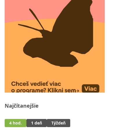
Najčítanejšie
4 hod.
1 deň
Týždeň