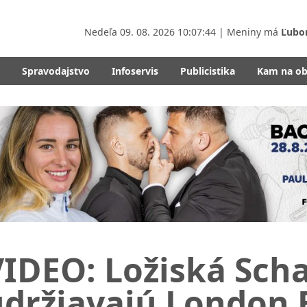
Nedeľa
09. 08. 2026 10:07:45
| Meniny má
Ľubo
Spravodajstvo
Infoservis
Publicistika
Kam na o
IDEO: Ložiská Scha
udržiavajú London 