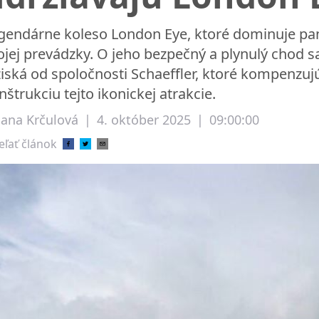
gendárne koleso London Eye, ktoré dominuje pan
ojej prevádzky. O jeho bezpečný a plynulý chod sa
žiská od spoločnosti Schaeffler, ktoré kompenzu
nštrukciu tejto ikonickej atrakcie.
liana Krčulová
|
4. október 2025
|
09:00:00
eľať článok