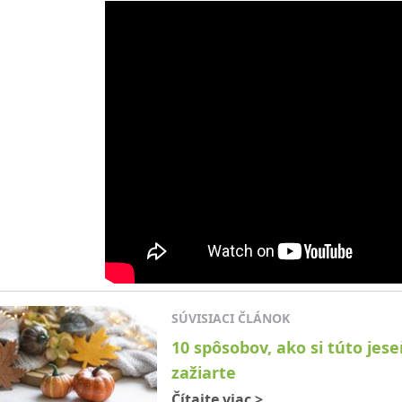
SÚVISIACI ČLÁNOK
10 spôsobov, ako si túto jes
zažiarte
Čítajte viac
>