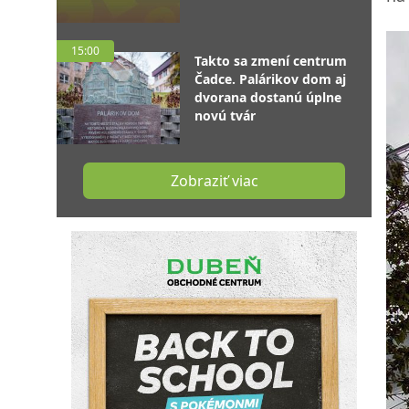
15:00
Takto sa zmení centrum
Čadce. Palárikov dom aj
dvorana dostanú úplne
novú tvár
Zobraziť viac