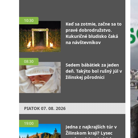
10:30
Keď sa zotmie, začne sa to
pravé dobrodružstvo.
Kukuričné bludisko čaká
na návštevníkov
08:30
Sedem bábätiek za jeden
deň. Takýto bol rušný júl v
žilinskej pôrodnici
PIATOK
07. 08. 2026
19:00
Jedna z najkrajších túr v
Žilinskom kraji? Lysec