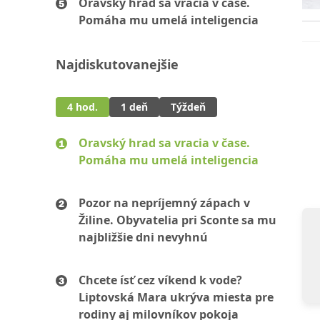
Oravský hrad sa vracia v čase.
Pomáha mu umelá inteligencia
Najdiskutovanejšie
4 hod.
1 deň
Týždeň
Oravský hrad sa vracia v čase.
Pomáha mu umelá inteligencia
Pozor na nepríjemný zápach v
Žiline. Obyvatelia pri Sconte sa mu
najbližšie dni nevyhnú
Chcete ísť cez víkend k vode?
Liptovská Mara ukrýva miesta pre
rodiny aj milovníkov pokoja