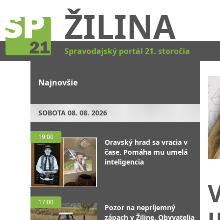
ŽILINA
Spravodajský portál 21. storočia
Najnovšie
SOBOTA
08. 08. 2026
19:00
Oravský hrad sa vracia v
čase. Pomáha mu umelá
inteligencia
V
17:00
Pozor na nepríjemný
zápach v Žiline. Obyvatelia