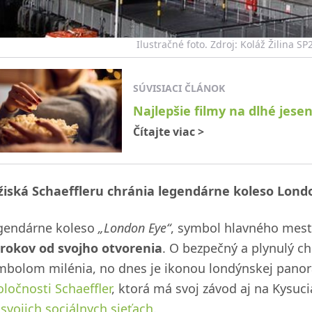
Ilustračné foto. Zdroj: Koláž Žilina S
SÚVISIACI ČLÁNOK
Najlepšie filmy na dlhé jese
Čítajte viac
>
žiská Schaeffleru chránia legendárne koleso Lond
gendárne koleso
„London Eye“
, symbol hlavného mesta
 rokov od svojho otvorenia
. O bezpečný a plynulý c
mbolom milénia, no dnes je ikonou londýnskej panorám
oločnosti Schaeffler
, ktorá má svoj závod aj na Kysuci
a
svojich sociálnych sieťach
.