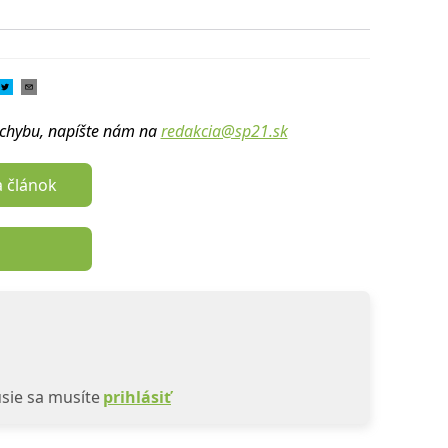
u chybu, napíšte nám na
redakcia@sp21.sk
a článok
sie sa musíte
prihlásiť