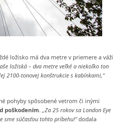
ždé ložisko má dva metre v priemere a váži
naše ložiská – dva metre veľké a niekoľko ton
lej 2100-tonovej konštrukcie s kabínkami,“
é pohyby spôsobené vetrom či inými
ed poškodením
.
„Za 25 rokov sa London Eye
e sme súčasťou tohto príbehu!“
dodala