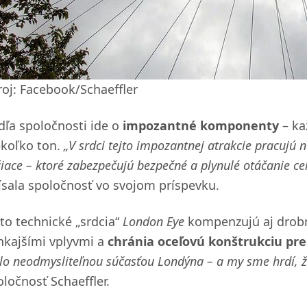
roj: Facebook/Schaeffler
dľa spoločnosti ide o
impozantné komponenty
– ka
ekoľko ton.
„V srdci tejto impozantnej atrakcie pracujú 
iace – ktoré zabezpečujú bezpečné a plynulé otáčanie ce
ísala spoločnosť vo svojom príspevku.
eto technické „srdcia“
London Eye
kompenzujú aj drobn
nkajšími vplyvmi a
chránia oceľovú konštrukciu pr
lo neodmysliteľnou súčasťou Londýna – a my sme hrdí, ž
oločnosť Schaeffler.