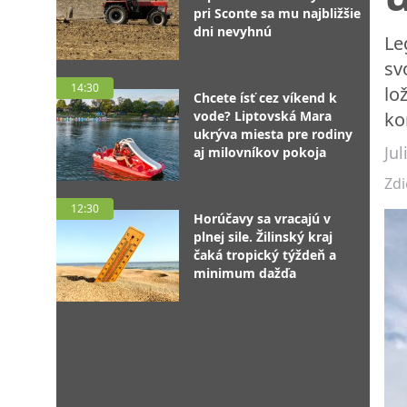
pri Sconte sa mu najbližšie
dni nevyhnú
Le
sv
14:30
lo
Chcete ísť cez víkend k
vode? Liptovská Mara
ko
ukrýva miesta pre rodiny
Ju
aj milovníkov pokoja
Zdi
12:30
Horúčavy sa vracajú v
plnej sile. Žilinský kraj
čaká tropický týždeň a
minimum dažďa