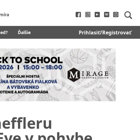
míra
Prihlasiť/Registrovať
bed?
Ďalšie
effleru
Eye v pohybe