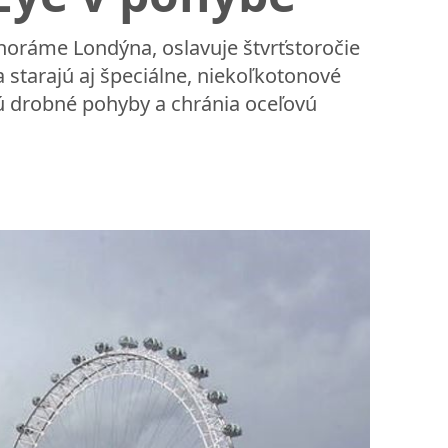
oráme Londýna, oslavuje štvrťstoročie
 starajú aj špeciálne, niekoľkotonové
jú drobné pohyby a chránia oceľovú