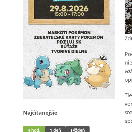
Zd
Po
ni
váž
op
Ti
vo
sta
Najčítanejšie
sp
4 hod.
1 deň
Týždeň