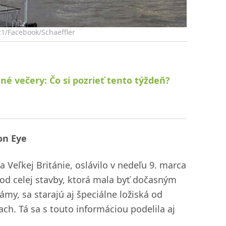
P21/Facebook/Schaeffler
nné večery: Čo si pozrieť tento týždeň?
on Eye
 Veľkej Británie, oslávilo v nedeľu 9. marca
hod celej stavby, ktorá mala byť dočasným
y, sa starajú aj špeciálne ložiská od
ach. Tá sa s touto informáciou podelila aj