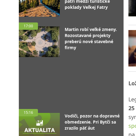
patrí medzi turistické
poklady Veľkej Fatry
17:00
Martin robí veľké zmeny.
Rozostavané projekty
preberú nové stavebné
firmy
Lo
Le
25
15:16
Vodiči, pozor na dopravné
sy
obmedzenie. Pri Bytči sa
sp
zrazilo päť áut
n