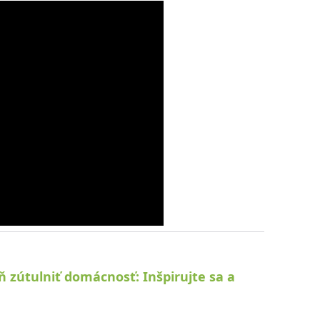
eň zútulniť domácnosť: Inšpirujte sa a