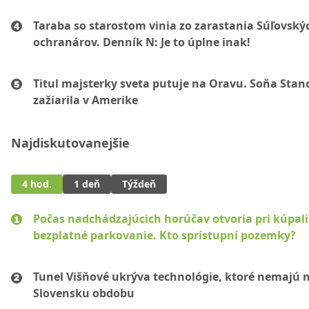
Taraba so starostom vinia zo zarastania Súľovský
ochranárov. Denník N: Je to úplne inak!
Titul majsterky sveta putuje na Oravu. Soňa Sta
zažiarila v Amerike
Najdiskutovanejšie
4 hod.
1 deň
Týždeň
Počas nadchádzajúcich horúčav otvoria pri kúpal
bezplatné parkovanie. Kto sprístupní pozemky?
Tunel Višňové ukrýva technológie, ktoré nemajú 
Slovensku obdobu