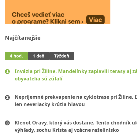
Najčítanejšie
4 hod.
1 deň
Týždeň
Invázia pri Žiline. Mandelínky zaplavili terasy aj 
obyvatelia sú zúfalí
Nepríjemné prekvapenie na cyklotrase pri Žiline. 
len neveriacky krútia hlavou
Klenot Oravy, ktorý vás dostane. Tento chodník u
výhľady, sochu Krista aj vzácne rašelinisko