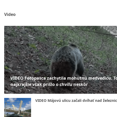
Video
VIDEO Fotopasca zachytila mohutnú medvedicu. T
najkrajšie však prišlo o chvíľu neskôr
VIDEO Májovú ulicu začali dvíhať nad železni