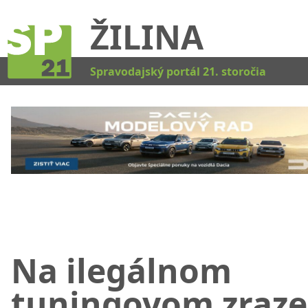
ŽILINA
Kat
Spravodajský portál 21. storočia
Na ilegálnom
tuningovom zraze