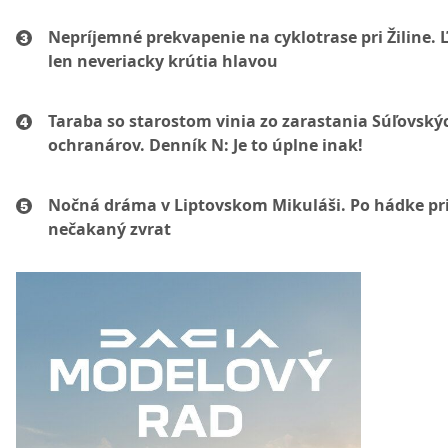
Nepríjemné prekvapenie na cyklotrase pri Žiline. 
len neveriacky krútia hlavou
Taraba so starostom vinia zo zarastania Súľovský
ochranárov. Denník N: Je to úplne inak!
Nočná dráma v Liptovskom Mikuláši. Po hádke pri
nečakaný zvrat