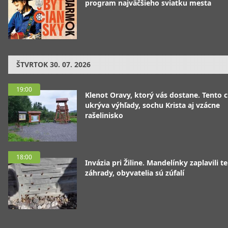
program najväčšieho sviatku mesta
ŠTVRTOK
30. 07. 2026
19:00
Klenot Oravy, ktorý vás dostane. Tento 
ukrýva výhľady, sochu Krista aj vzácne
rašelinisko
18:00
Invázia pri Žiline. Mandelínky zaplavili te
záhrady, obyvatelia sú zúfalí