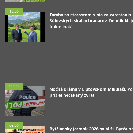
12:00
Taraba so starostom vinia zo zarastania
Súľovských skál ochranárov. Denník N: J
úplne inak!
09:00
Nočná dráma v Liptovskom Mikuláši. P
prišiel nečakaný zvrat
08:00
Bytčiansky jarmok 2026 sa blíži. Bytča od