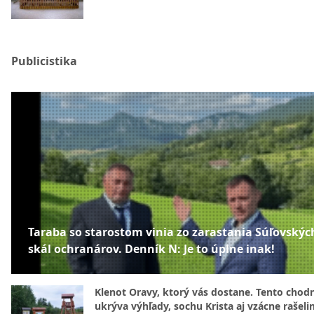
Publicistika
Taraba so starostom vinia zo zarastania Súľovskýc
skál ochranárov. Denník N: Je to úplne inak!
Klenot Oravy, ktorý vás dostane. Tento chod
ukrýva výhľady, sochu Krista aj vzácne rašeli