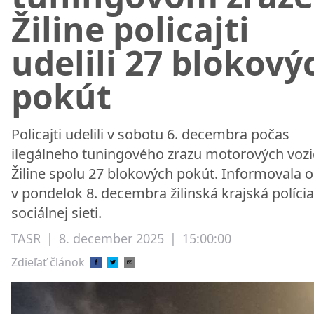
Žiline policajti
udelili 27 blokový
pokút
Policajti udelili v sobotu 6. decembra počas
ilegálneho tuningového zrazu motorových vozid
Žiline spolu 27 blokových pokút. Informovala 
v pondelok 8. decembra žilinská krajská políci
sociálnej sieti.
TASR
|
8. december 2025
|
15:00:00
Zdieľať článok