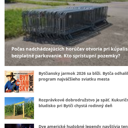
Počas nadchádzajúcich horúčav otvoria pri kúpali
bezplatné parkovanie. Kto sprístupní pozemky?
Bytčiansky jarmok 2026 sa blíži. Bytča odhali
program najväčšieho sviatku mesta
Rozprávkové dobrodružstvo je späť. Kukurič
bludisko pri Bytči chystá rodinný deň
Dve americké hudobné legendy navštívia ten