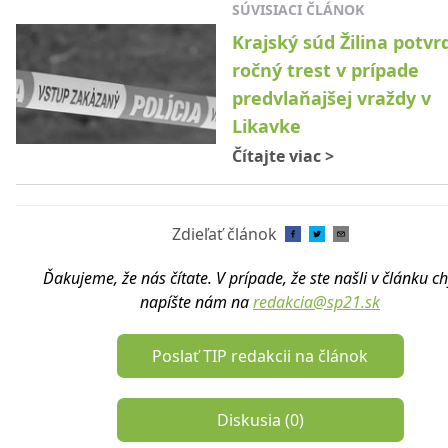
SÚVISIACI ČLÁNOK
Krajský súd Žilina potvrd
ročný trest v prípade
predvlaňajšej vraždy v
Likavke
Čítajte viac
>
Zdieľať článok
Ďakujeme, že nás čítate. V prípade, že ste našli v článku c
napíšte nám na
redakcia@sp21.sk
Poslať TIP redakcii na článok
Diskusia (
0
)