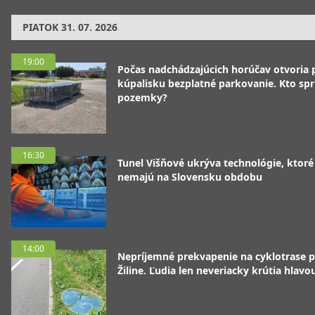
PIATOK
31. 07. 2026
19:00
Počas nadchádzajúcich horúčav otvoria p
kúpalisku bezplatné parkovanie. Kto spr
pozemky?
16:30
Tunel Višňové ukrýva technológie, ktoré
nemajú na Slovensku obdobu
14:00
Nepríjemné prekvapenie na cyklotrase p
Žiline. Ľudia len neveriacky krútia hlavo