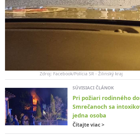
Zdroj: Facebook/Polícia SR - Žilinský kraj
SÚVISIACI ČLÁNOK
Pri požiari rodinného d
Smrečanoch sa intoxiko
jedna osoba
Čítajte viac
>