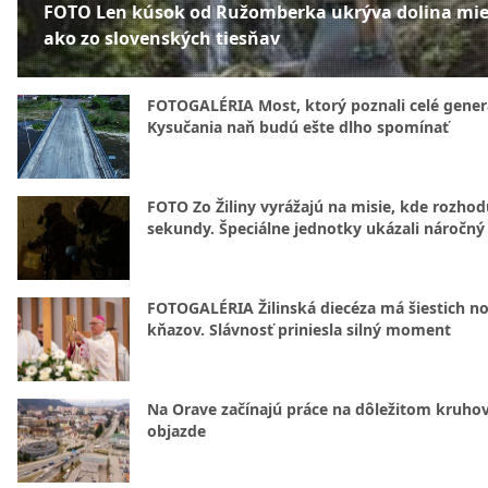
FOTO Len kúsok od Ružomberka ukrýva dolina mie
ako zo slovenských tiesňav
FOTOGALÉRIA Most, ktorý poznali celé gener
Kysučania naň budú ešte dlho spomínať
FOTO Zo Žiliny vyrážajú na misie, kde rozhod
sekundy. Špeciálne jednotky ukázali náročný
FOTOGALÉRIA Žilinská diecéza má šiestich n
kňazov. Slávnosť priniesla silný moment
Na Orave začínajú práce na dôležitom kruh
objazde