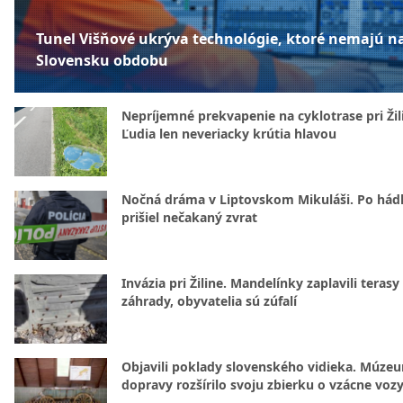
Tunel Višňové ukrýva technológie, ktoré nemajú n
Slovensku obdobu
Nepríjemné prekvapenie na cyklotrase pri Žil
Ľudia len neveriacky krútia hlavou
Nočná dráma v Liptovskom Mikuláši. Po hád
prišiel nečakaný zvrat
Invázia pri Žiline. Mandelínky zaplavili terasy 
záhrady, obyvatelia sú zúfalí
Objavili poklady slovenského vidieka. Múze
dopravy rozšírilo svoju zbierku o vzácne voz