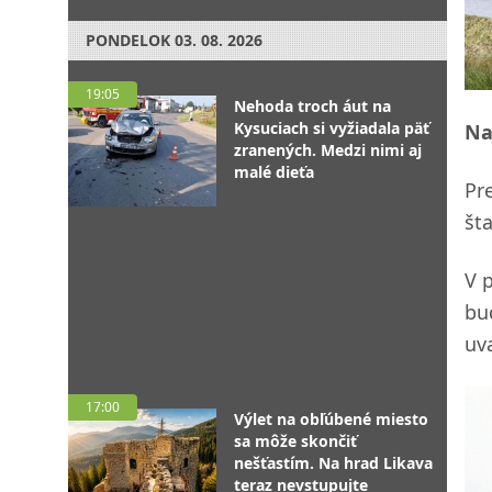
PONDELOK
03. 08. 2026
19:05
Nehoda troch áut na
Kysuciach si vyžiadala päť
Na
zranených. Medzi nimi aj
malé dieťa
Pr
št
V 
bu
uv
17:00
Výlet na obľúbené miesto
sa môže skončiť
nešťastím. Na hrad Likava
teraz nevstupujte