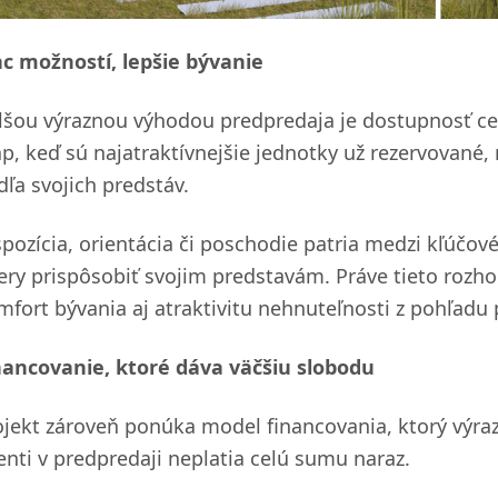
ac možností, lepšie bývanie
lšou výraznou výhodou predpredaja je dostupnosť cel
áp, keď sú najatraktívnejšie jednotky už rezervované,
dľa svojich predstáv.
spozícia, orientácia či poschodie patria medzi kľúčov
ery prispôsobiť svojim predstavám. Práve tieto rozh
mfort bývania aj atraktivitu nehnuteľnosti z pohľadu
nancovanie, ktoré dáva väčšiu slobodu
ojekt zároveň ponúka model financovania, ktorý výra
ienti v predpredaji neplatia celú sumu naraz.