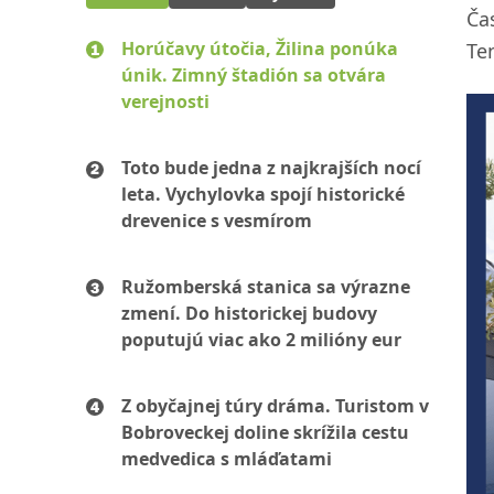
Ča
Horúčavy útočia, Žilina ponúka
Te
únik. Zimný štadión sa otvára
verejnosti
Toto bude jedna z najkrajších nocí
leta. Vychylovka spojí historické
drevenice s vesmírom
Ružomberská stanica sa výrazne
zmení. Do historickej budovy
poputujú viac ako 2 milióny eur
Z obyčajnej túry dráma. Turistom v
Bobroveckej doline skrížila cestu
medvedica s mláďatami