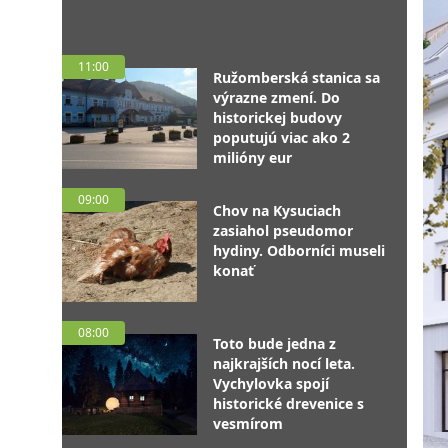
11:00
Ružomberská stanica sa
výrazne zmení. Do
historickej budovy
poputujú viac ako 2
milióny eur
09:00
Chov na Kysuciach
zasiahol pseudomor
hydiny. Odborníci museli
konať
08:00
Toto bude jedna z
najkrajších nocí leta.
Vychylovka spojí
historické drevenice s
vesmírom