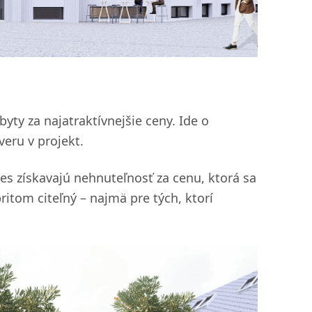
yty za najatraktívnejšie ceny. Ide o
eru v projekt.
s získavajú nehnuteľnosť za cenu, ktorá sa
itom citeľný – najmä pre tých, ktorí