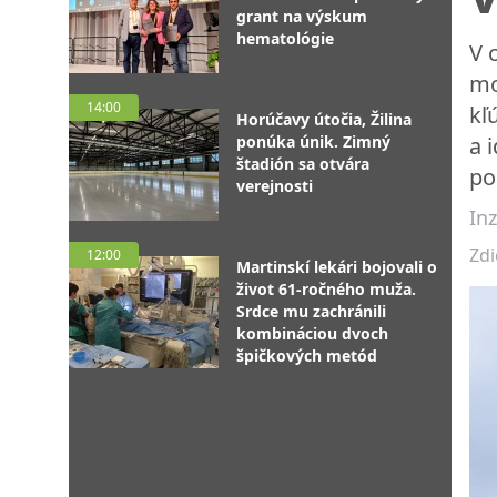
grant na výskum
hematológie
V 
mo
14:00
kľ
Horúčavy útočia, Žilina
ponúka únik. Zimný
a 
štadión sa otvára
po
verejnosti
Inz
Zdi
12:00
Martinskí lekári bojovali o
život 61-ročného muža.
Srdce mu zachránili
kombináciou dvoch
špičkových metód