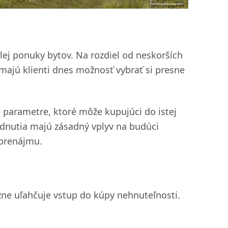
ej ponuky bytov. Na rozdiel od neskorších
 majú klienti dnes možnosť vybrať si presne
é parametre, ktoré môže kupujúci do istej
odnutia majú zásadný vplyv na budúci
 prenájmu.
zne uľahčuje vstup do kúpy nehnuteľnosti.