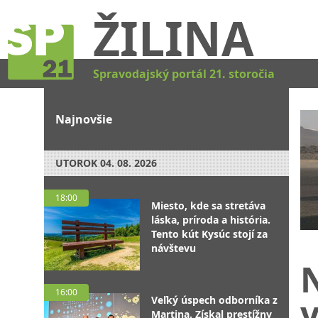
ŽILINA
Spravodajský portál 21. storočia
Najnovšie
UTOROK
04. 08. 2026
18:00
Miesto, kde sa stretáva
láska, príroda a história.
Tento kút Kysúc stojí za
návštevu
16:00
v
Veľký úspech odborníka z
Martina. Získal prestížny