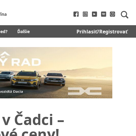
fína
Prihlasiť/Registrovať
bed?
Ďalšie
v Čadci –
vé ceny!