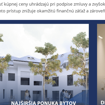
sť kúpnej ceny uhrádzajú pri podpise zmluvy a zvyšok
nto prístup znižuje okamžitú finančnú záťaž a zároveň