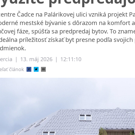
centre Čadce na Palárikovej ulici vzniká projekt 
derné mestské bývanie s dôrazom na komfort a d
účovej fáze, spúšťa sa predpredaj bytov. To zname
ideálna príležitosť získať byt presne podľa svojic
dmienok.
ercia
|
13. máj 2026
|
12:11:10
eľať článok