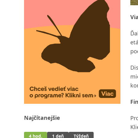
Vi
Ďa
et
po
Di
mi
ko
Fi
Najčítanejšie
Pr
Kl
4 hod.
1 deň
Týždeň