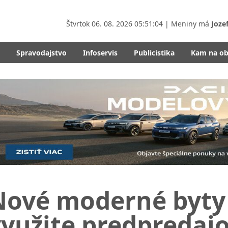
Štvrtok
06. 08. 2026 05:51:06
| Meniny má
Joze
Spravodajstvo
Infoservis
Publicistika
Kam na o
Nové moderné byty 
yužite predpredajo