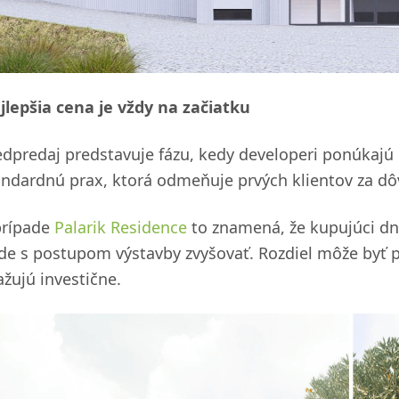
jlepšia cena je vždy na začiatku
edpredaj predstavuje fázu, kedy developeri ponúkajú b
andardnú prax, ktorá odmeňuje prvých klientov za dôv
prípade
Palarik Residence
to znamená, že kupujúci dne
de s postupom výstavby zvyšovať. Rozdiel môže byť pr
ažujú investične.