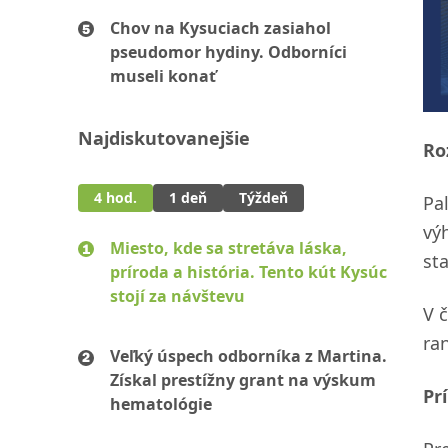
Chov na Kysuciach zasiahol
pseudomor hydiny. Odborníci
museli konať
Najdiskutovanejšie
Ro
4 hod.
1 deň
Týždeň
Pa
vý
Miesto, kde sa stretáva láska,
st
príroda a história. Tento kút Kysúc
stojí za návštevu
V 
ra
Veľký úspech odborníka z Martina.
Získal prestížny grant na výskum
Pr
hematológie