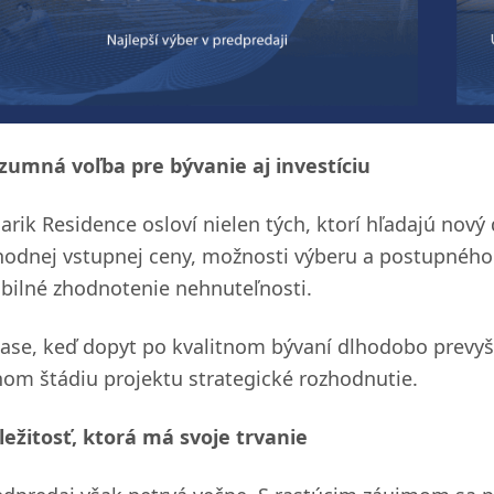
zumná voľba pre bývanie aj investíciu
larik Residence osloví nielen tých, ktorí hľadajú nov
hodnej vstupnej ceny, možnosti výberu a postupného
abilné zhodnotenie nehnuteľnosti.
čase, keď dopyt po kvalitnom bývaní dlhodobo prevyš
nom štádiu projektu strategické rozhodnutie.
íležitosť, ktorá má svoje trvanie