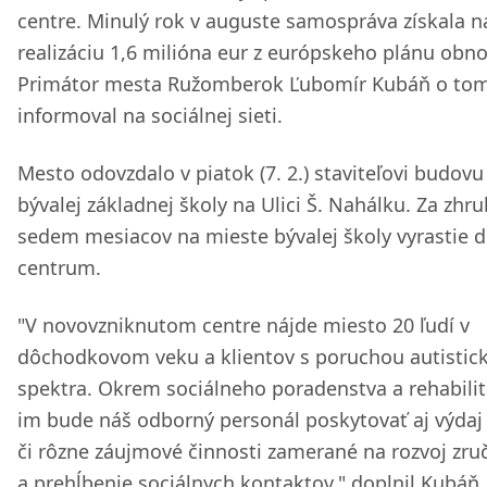
centre. Minulý rok v auguste samospráva získala n
realizáciu 1,6 milióna eur z európskeho plánu obno
Primátor mesta Ružomberok Ľubomír Kubáň o to
informoval na sociálnej sieti.
Mesto odovzdalo v piatok (7. 2.) staviteľovi budovu
bývalej základnej školy na Ulici Š. Nahálku. Za zhr
sedem mesiacov na mieste bývalej školy vyrastie 
centrum.
"V novovzniknutom centre nájde miesto 20 ľudí v
dôchodkovom veku a klientov s poruchou autistic
spektra. Okrem sociálneho poradenstva a rehabilit
im bude náš odborný personál poskytovať aj výdaj 
či rôzne záujmové činnosti zamerané na rozvoj zru
a prehĺbenie sociálnych kontaktov," doplnil Kubáň.