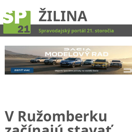
ŽILINA
Kat
Spravodajský portál 21. storočia
V Ružomberku
začínajú stavať