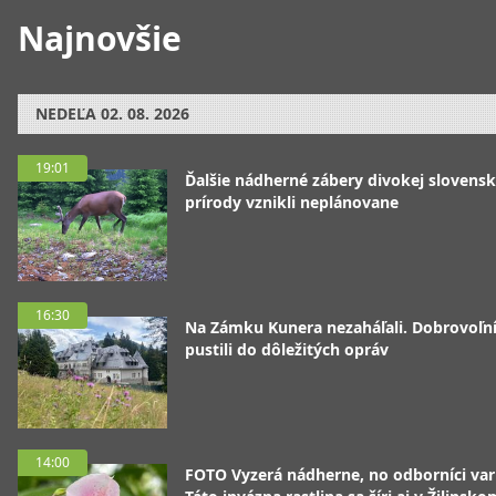
Najnovšie
NEDEĽA
02. 08. 2026
19:01
Ďalšie nádherné zábery divokej slovensk
prírody vznikli neplánovane
16:30
Na Zámku Kunera nezaháľali. Dobrovoľní
pustili do dôležitých opráv
14:00
FOTO Vyzerá nádherne, no odborníci var