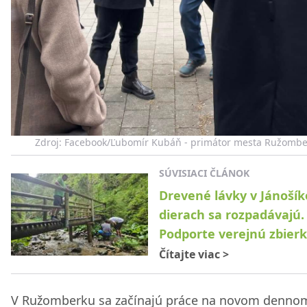
Zdroj: Facebook/Ľubomír Kubáň - primátor mesta Ružombe
SÚVISIACI ČLÁNOK
Drevené lávky v Jánoší
dierach sa rozpadávajú.
Podporte verejnú zbierk
Čítajte viac
>
V Ružomberku sa začínajú práce na novom denno