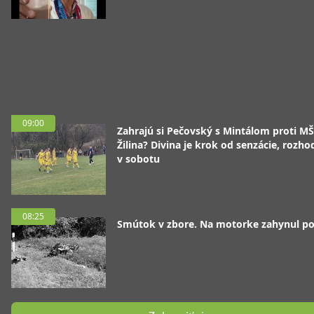
09:00
Zahrajú si Pečovský s Mintálom proti M
Žilina? Divina je krok od senzácie, rozho
v sobotu
08:25
Smútok v zbore. Na motorke zahynul pol