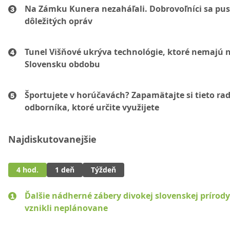
Na Zámku Kunera nezaháľali. Dobrovoľníci sa pust
dôležitých opráv
Tunel Višňové ukrýva technológie, ktoré nemajú 
Slovensku obdobu
Športujete v horúčavách? Zapamätajte si tieto ra
odborníka, ktoré určite využijete
Najdiskutovanejšie
4 hod.
1 deň
Týždeň
Ďalšie nádherné zábery divokej slovenskej prírody
vznikli neplánovane