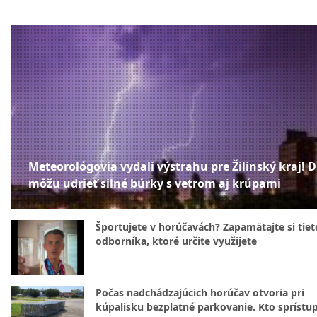
Meteorológovia vydali výstrahu pre Žilinský kraj! 
môžu udrieť silné búrky s vetrom aj krúpami
Športujete v horúčavách? Zapamätajte si tiet
odborníka, ktoré určite využijete
Počas nadchádzajúcich horúčav otvoria pri
kúpalisku bezplatné parkovanie. Kto sprístu