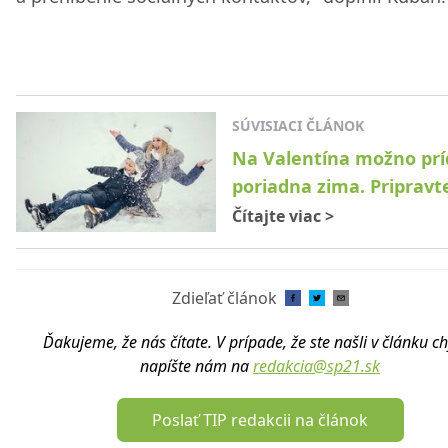
SÚVISIACI ČLÁNOK
Na Valentína možno prí
poriadna zima. Pripravte
Čítajte viac
>
Zdieľať článok
Ďakujeme, že nás čítate. V prípade, že ste našli v článku c
napíšte nám na
redakcia@sp21.sk
Poslať TIP redakcii na článok