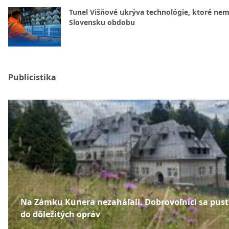
Tunel Višňové ukrýva technológie, ktoré nem
Slovensku obdobu
Publicistika
Na Zámku Kunera nezaháľali. Dobrovoľníci sa pusti
do dôležitých opráv