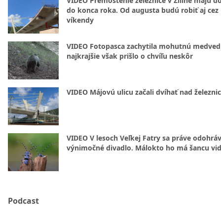
VIDEO Premostenie železnice v Žiline majú d
do konca roka. Od augusta budú robiť aj cez
víkendy
VIDEO Fotopasca zachytila mohutnú medvedi
najkrajšie však prišlo o chvíľu neskôr
VIDEO Májovú ulicu začali dvíhať nad železni
VIDEO V lesoch Veľkej Fatry sa práve odohrá
výnimočné divadlo. Málokto ho má šancu vid
Podcast