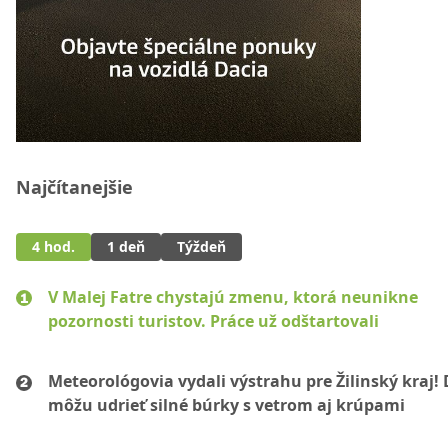
Najčítanejšie
4 hod.
1 deň
Týždeň
V Malej Fatre chystajú zmenu, ktorá neunikne
pozornosti turistov. Práce už odštartovali
Meteorológovia vydali výstrahu pre Žilinský kraj!
môžu udrieť silné búrky s vetrom aj krúpami