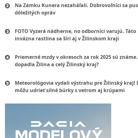
Na Zámku Kunera nezaháľali. Dobrovoľníci sa pust
dôležitých opráv
FOTO Vyzerá nádherne, no odborníci varujú. Táto
invázna rastlina sa šíri aj v Žilinskom kraji
Priemerné mzdy v okresoch za rok 2025 sú známe.
dopadla Žilina a celý Žilinský kraj?
Meteorológovia vydali výstrahu pre Žilinský kraj!
môžu udrieť silné búrky s vetrom aj krúpami