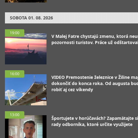
SOBOTA
01. 08. 2026
19:00
V Malej Fatre chystajú zmenu, ktorá ne
pozornosti turistov. Práce už odštartoval
16:00
VIDEO Premostenie železnice v Žiline ma
dokončiť do konca roka. Od augusta bu
robiť aj cez víkendy
13:00
Športujete v horúčavách? Zapamätajte si
rady odborníka, ktoré určite využijete