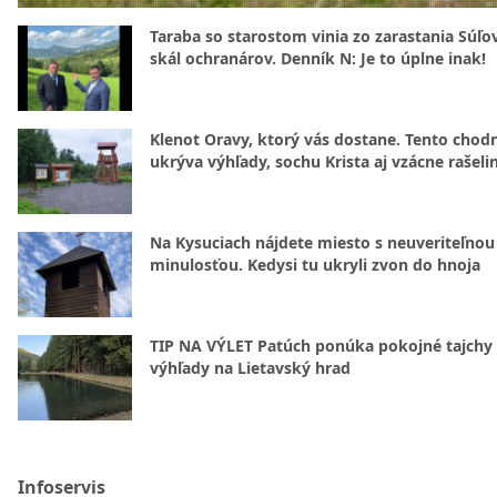
Taraba so starostom vinia zo zarastania Súľ
skál ochranárov. Denník N: Je to úplne inak!
Klenot Oravy, ktorý vás dostane. Tento chod
ukrýva výhľady, sochu Krista aj vzácne rašeli
Na Kysuciach nájdete miesto s neuveriteľnou
minulosťou. Kedysi tu ukryli zvon do hnoja
TIP NA VÝLET Patúch ponúka pokojné tajchy 
výhľady na Lietavský hrad
Infoservis