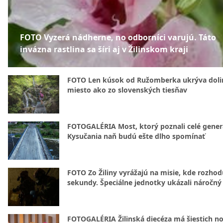
FOTO Vyzerá nádherne, no odborníci varujú. Táto
invázna rastlina sa šíri aj v Žilinskom kraji
FOTO Len kúsok od Ružomberka ukrýva doli
miesto ako zo slovenských tiesňav
FOTOGALÉRIA Most, ktorý poznali celé gener
Kysučania naň budú ešte dlho spomínať
FOTO Zo Žiliny vyrážajú na misie, kde rozhod
sekundy. Špeciálne jednotky ukázali náročný
FOTOGALÉRIA Žilinská diecéza má šiestich n