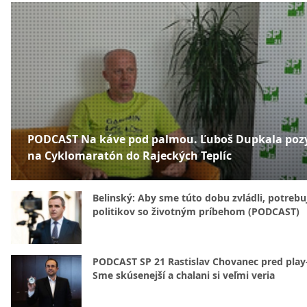
PODCAST Na káve pod palmou. Ľuboš Dupkala poz
na Cyklomaratón do Rajeckých Teplíc
Belinský: Aby sme túto dobu zvládli, potreb
politikov so životným príbehom (PODCAST)
PODCAST SP 21 Rastislav Chovanec pred play-
Sme skúsenejší a chalani si veľmi veria