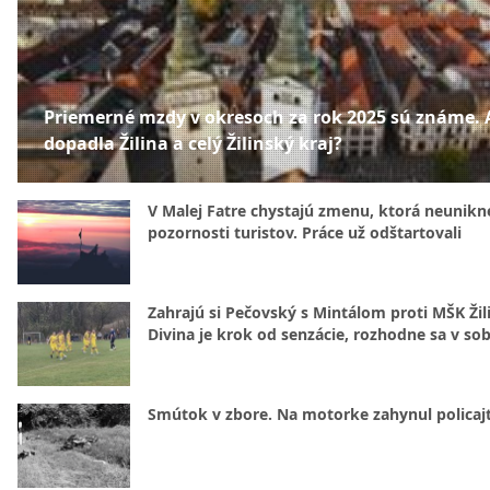
Priemerné mzdy v okresoch za rok 2025 sú známe.
dopadla Žilina a celý Žilinský kraj?
V Malej Fatre chystajú zmenu, ktorá neunikn
pozornosti turistov. Práce už odštartovali
Zahrajú si Pečovský s Mintálom proti MŠK Žil
Divina je krok od senzácie, rozhodne sa v so
Smútok v zbore. Na motorke zahynul policajt