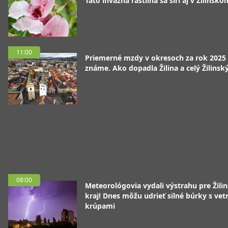
Táto invázna rastlina sa šíri aj v Žilinsko
11:00
Priemerné mzdy v okresoch za rok 2025
známe. Ako dopadla Žilina a celý Žilinský
08:00
Meteorológovia vydali výstrahu pre Žili
kraj! Dnes môžu udrieť silné búrky s vet
krúpami