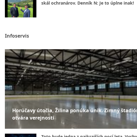
skál ochranárov. Denník N: Je to úplne inak!
Infoservis
Horúčavy útočia, Žilina ponúka únik. Zimný štadió
otvára verejnosti
Toto bude jedna z najkrajších nocí leta. Vych