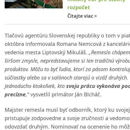
rozpočet
Čítajte viac
>
Tlačovú agentúru Slovenskej republiky o tom v pia
októbra informovala Romana Nemcová z kancelári
vedenia mesta Liptovský Mikuláš.
„Remeslo chápem
širšom zmysle, nepredstavujeme si len tradičnú výrob
produktov. Môžu to byť ľudia, ktorí za pásom kontrolu
súčiastky alebo sa v salónoch starajú o vizáž druhých.
Jednoducho ktokoľvek, kto
svoju prácu vykonáva poc
precízne
,"
vysvetlil primátor Ján Blcháč.
Majster remesla musí byť odborník, ktorý ku svojej
pristupuje zodpovedne a svoje zručnosti a vedomos
odovzdať druhým. Nominovať na ocenenie ho môž