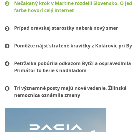
Nečakaný krok v Martine rozdelil Slovensko. O je
farbe hovorí celý internet
Prípad oravskej starostky naberá nový smer
Pomôžte nájsť stratené kravičky z Kolárovíc pri By
Petržalka pobúrila odkazom Bytči a ospravedlnila 
Primátor to berie s nadhľadom
Tri významné posty majú nové vedenie. Žilinská
nemocnica oznámila zmeny