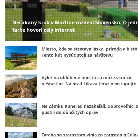
Nečakaný krok v Martine rozdelil Slovensko. O jed
farbe hovorí celý internet
Miesto, kde sa stretáva láska, príroda a histó
Tento kút Kysúc stojí za návštevu
Výlet na obľúbené miesto sa môže skončiť
nešťastím. Na hrad Likava teraz nevstupujte
Na Zámku Kunerad nezaháľali. Dobrovoľníci 
pustili do dôležitých opráv
Taraba so starostom vinia zo zarastania Súľ