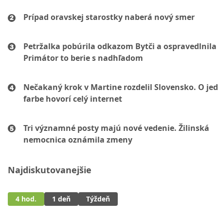
Prípad oravskej starostky naberá nový smer
Petržalka pobúrila odkazom Bytči a ospravedlnila 
Primátor to berie s nadhľadom
Nečakaný krok v Martine rozdelil Slovensko. O je
farbe hovorí celý internet
Tri významné posty majú nové vedenie. Žilinská
nemocnica oznámila zmeny
Najdiskutovanejšie
4 hod.
1 deň
Týždeň