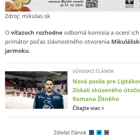
Zdroj: mikulas.sk
O
víťazoch rozhodne
odborná komisia a ocení ich
primátor počas slávnostného otvorenia
Mikulášs
jarmoku
.
SÚVISIACI ČLÁNOK
Nová posila pre Liptáko
Získali skúseného útočn
Romana Žitného
Čítajte viac
>
Zdieľať článok