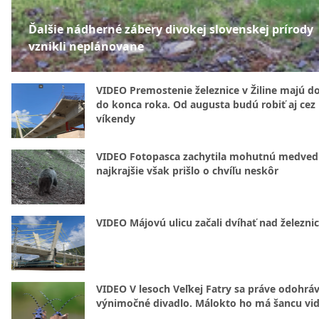
Ďalšie nádherné zábery divokej slovenskej prírody
vznikli neplánovane
VIDEO Premostenie železnice v Žiline majú d
do konca roka. Od augusta budú robiť aj cez
víkendy
VIDEO Fotopasca zachytila mohutnú medvedi
najkrajšie však prišlo o chvíľu neskôr
VIDEO Májovú ulicu začali dvíhať nad železni
VIDEO V lesoch Veľkej Fatry sa práve odohrá
výnimočné divadlo. Málokto ho má šancu vid