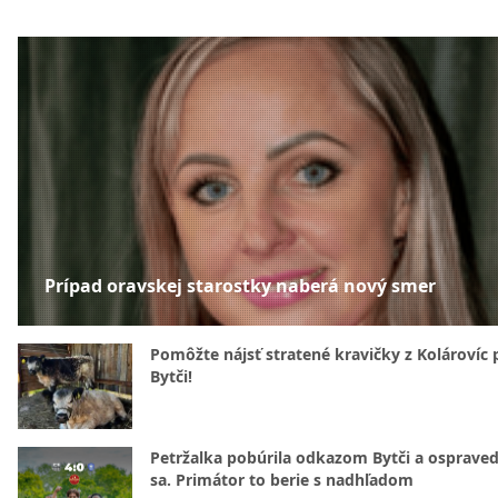
Prípad oravskej starostky naberá nový smer
Pomôžte nájsť stratené kravičky z Kolárovíc 
Bytči!
Petržalka pobúrila odkazom Bytči a ospraved
sa. Primátor to berie s nadhľadom