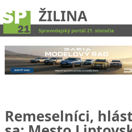
ŽILINA
Kat
Spravodajský portál 21. storočia
Remeselníci, hlás
sa: Mesto Liptovs