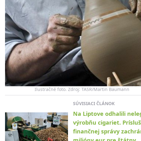
Ilustračné foto. Zdroj: TASR/Martin Baumann
SÚVISIACI ČLÁNOK
Na Liptove odhalili nel
výrobňu cigariet. Prísluš
finančnej správy zachrán
milióny eur pre štátny