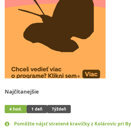
Najčítanejšie
4 hod.
1 deň
Týždeň
Pomôžte nájsť stratené kravičky z Kolárovíc pri By