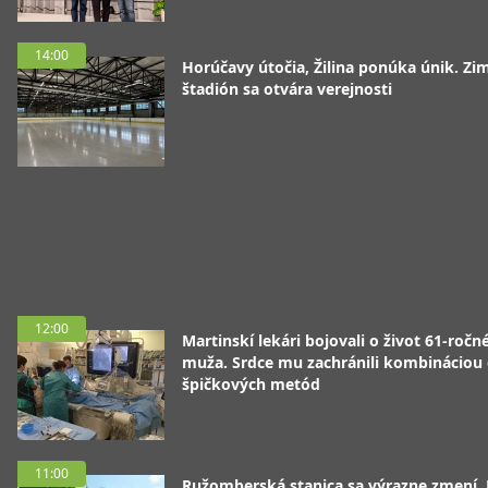
14:00
Horúčavy útočia, Žilina ponúka únik. Zi
štadión sa otvára verejnosti
12:00
Martinskí lekári bojovali o život 61-ročn
muža. Srdce mu zachránili kombináciou
špičkových metód
11:00
Ružomberská stanica sa výrazne zmení.