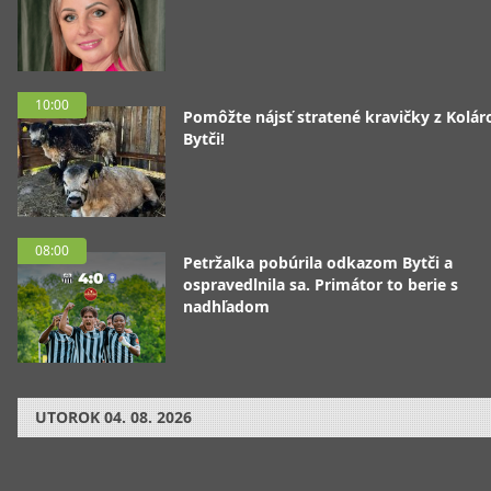
10:00
Pomôžte nájsť stratené kravičky z Koláro
Bytči!
08:00
Petržalka pobúrila odkazom Bytči a
ospravedlnila sa. Primátor to berie s
nadhľadom
UTOROK
04. 08. 2026