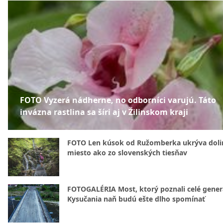
FOTO Vyzerá nádherne, no odborníci varujú. Táto
invázna rastlina sa šíri aj v Žilinskom kraji
FOTO Len kúsok od Ružomberka ukrýva doli
miesto ako zo slovenských tiesňav
FOTOGALÉRIA Most, ktorý poznali celé gener
Kysučania naň budú ešte dlho spomínať