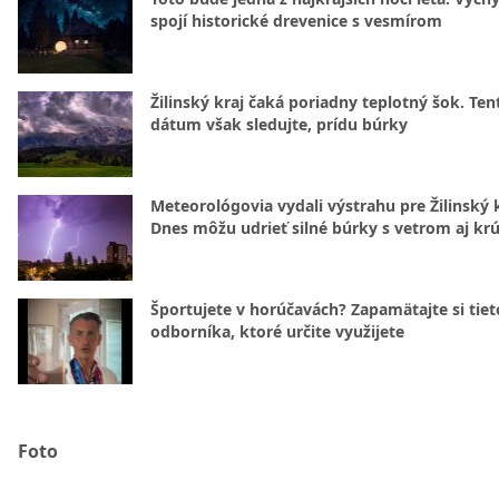
spojí historické drevenice s vesmírom
Žilinský kraj čaká poriadny teplotný šok. Ten
dátum však sledujte, prídu búrky
Meteorológovia vydali výstrahu pre Žilinský k
Dnes môžu udrieť silné búrky s vetrom aj kr
Športujete v horúčavách? Zapamätajte si tiet
odborníka, ktoré určite využijete
Foto