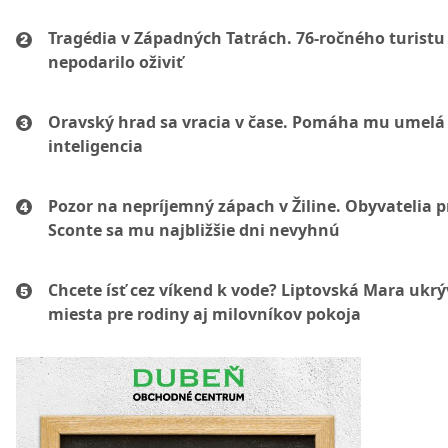
Tragédia v Západných Tatrách. 76-ročného turistu
nepodarilo oživiť
Oravský hrad sa vracia v čase. Pomáha mu umelá
inteligencia
Pozor na nepríjemný zápach v Žiline. Obyvatelia p
Sconte sa mu najbližšie dni nevyhnú
Chcete ísť cez víkend k vode? Liptovská Mara ukr
miesta pre rodiny aj milovníkov pokoja