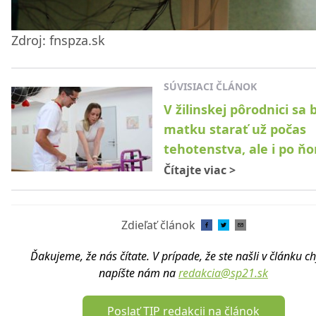
Zdroj: fnspza.sk
SÚVISIACI ČLÁNOK
V žilinskej pôrodnici sa
matku starať už počas
tehotenstva, ale i po ň
Čítajte viac
>
Zdieľať článok
Ďakujeme, že nás čítate. V prípade, že ste našli v článku c
napíšte nám na
redakcia@sp21.sk
Poslať TIP redakcii na článok