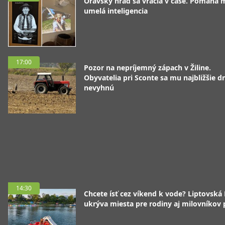
Oravský hrad sa vracia v čase. Pomáha 
umelá inteligencia
17:00
Pozor na nepríjemný zápach v Žiline.
Obyvatelia pri Sconte sa mu najbližšie d
nevyhnú
14:30
Chcete ísť cez víkend k vode? Liptovská
ukrýva miesta pre rodiny aj milovníkov