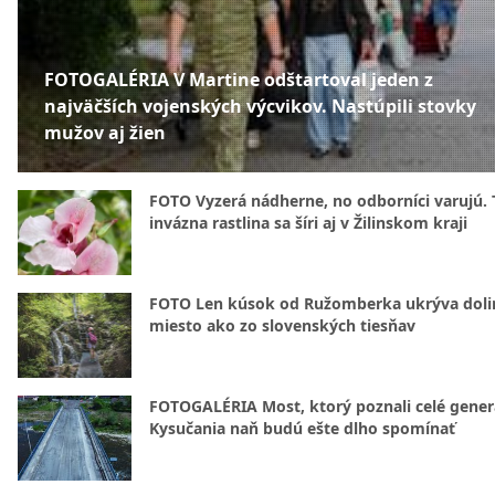
FOTOGALÉRIA V Martine odštartoval jeden z
najväčších vojenských výcvikov. Nastúpili stovky
mužov aj žien
FOTO Vyzerá nádherne, no odborníci varujú. 
invázna rastlina sa šíri aj v Žilinskom kraji
FOTO Len kúsok od Ružomberka ukrýva doli
miesto ako zo slovenských tiesňav
FOTOGALÉRIA Most, ktorý poznali celé gener
Kysučania naň budú ešte dlho spomínať