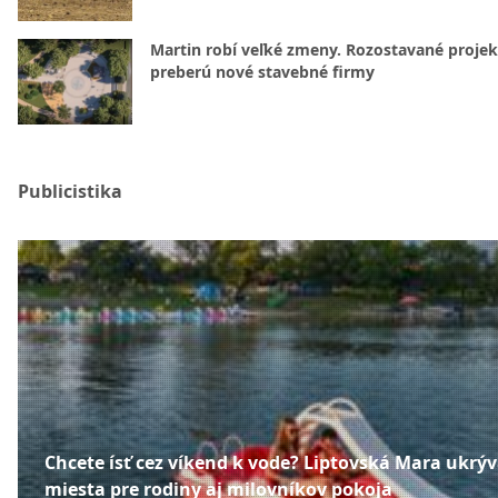
Martin robí veľké zmeny. Rozostavané projek
preberú nové stavebné firmy
Publicistika
Chcete ísť cez víkend k vode? Liptovská Mara ukrý
miesta pre rodiny aj milovníkov pokoja