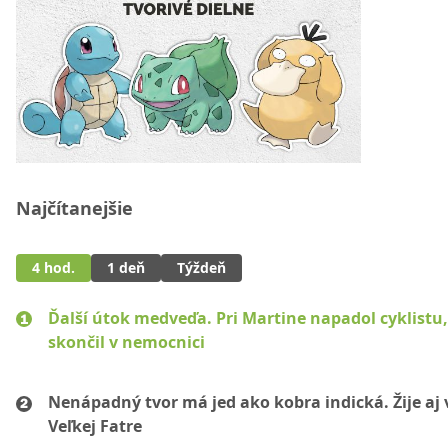
Najčítanejšie
4 hod.
1 deň
Týždeň
Ďalší útok medveďa. Pri Martine napadol cyklistu
skončil v nemocnici
Nenápadný tvor má jed ako kobra indická. Žije aj 
Veľkej Fatre