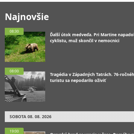
Najnovšie
08:30
Ďalší útok medveďa. Pri Martine napado
cyklistu, muž skončil v nemocnici
08:00
Tragédia v Západných Tatrách. 76-ročné
turistu sa nepodarilo oživiť
SOBOTA
08. 08. 2026
19:00