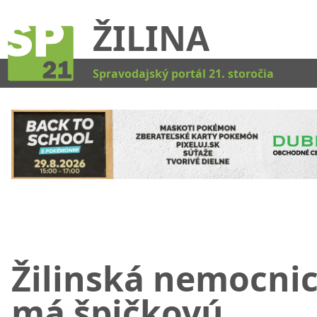
ŽILINA
Kat
Spravodajský portál 21. storočia
Žilinská nemocni
má špičkovú