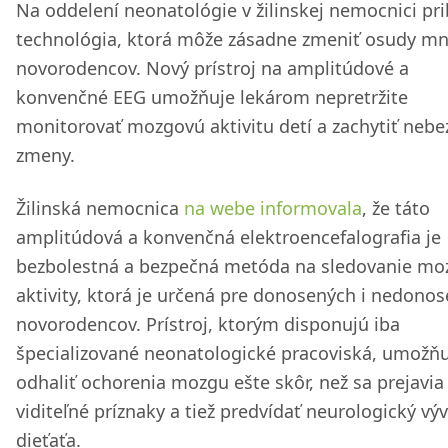
Na oddelení neonatológie v žilinskej nemocnici pr
technológia, ktorá môže zásadne zmeniť osudy m
novorodencov. Nový prístroj na amplitúdové a
konvenčné EEG umožňuje lekárom nepretržite
monitorovať mozgovú aktivitu detí a zachytiť neb
zmeny.
Žilinská nemocnica
na webe informovala
, že táto
amplitúdová a konvenčná elektroencefalografia je
bezbolestná a bezpečná metóda na sledovanie mo
aktivity, ktorá je určená pre donosených i nedono
novorodencov. Prístroj, ktorým disponujú iba
špecializované neonatologické pracoviská, umožňu
odhaliť ochorenia mozgu ešte skôr, než sa prejavia
viditeľné príznaky a tiež predvídať neurologický výv
dieťaťa.