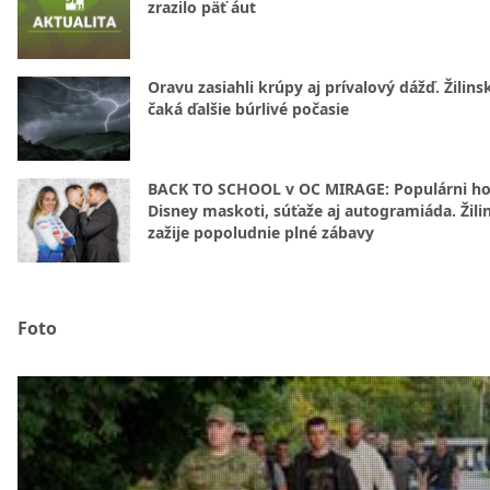
zrazilo päť áut
Oravu zasiahli krúpy aj prívalový dážď. Žilins
čaká ďalšie búrlivé počasie
BACK TO SCHOOL v OC MIRAGE: Populárni hos
Disney maskoti, súťaže aj autogramiáda. Žili
zažije popoludnie plné zábavy
Foto