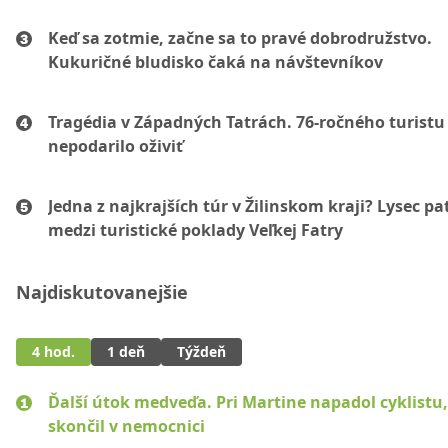
Keď sa zotmie, začne sa to pravé dobrodružstvo.
Kukuričné bludisko čaká na návštevníkov
Tragédia v Západných Tatrách. 76-ročného turistu
nepodarilo oživiť
Jedna z najkrajších túr v Žilinskom kraji? Lysec pat
medzi turistické poklady Veľkej Fatry
Najdiskutovanejšie
4 hod.
1 deň
Týždeň
Ďalší útok medveďa. Pri Martine napadol cyklistu
skončil v nemocnici