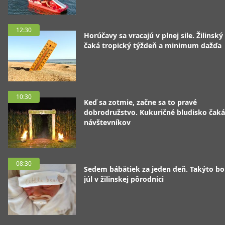
12:30
Horúčavy sa vracajú v plnej sile. Žilinský
čaká tropický týždeň a minimum dažďa
10:30
Keď sa zotmie, začne sa to pravé
dobrodružstvo. Kukuričné bludisko čaká
návštevníkov
08:30
Sedem bábätiek za jeden deň. Takýto bo
júl v žilinskej pôrodnici