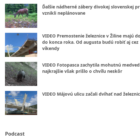
Ďalšie nádherné zábery divokej slovenskej pr
vznikli neplánovane
VIDEO Premostenie železnice v Žiline majú d
do konca roka. Od augusta budú robiť aj cez
víkendy
VIDEO Fotopasca zachytila mohutnú medvedi
najkrajšie však prišlo o chvíľu neskôr
VIDEO Májovú ulicu začali dvíhať nad železni
Podcast