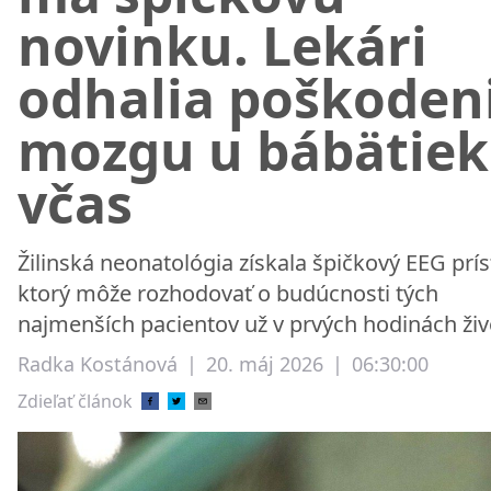
novinku. Lekári
odhalia poškoden
mozgu u bábätiek
včas
Žilinská neonatológia získala špičkový EEG príst
ktorý môže rozhodovať o budúcnosti tých
najmenších pacientov už v prvých hodinách živ
Radka Kostánová
|
20. máj 2026
|
06:30:00
Zdieľať článok