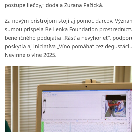
postupe liečby,“ dodala Zuzana Pažická.
Za novým prístrojom stojí aj pomoc darcov. Význ
sumou prispela Be Lenka Foundation prostredníc
benefičného podujatia „Rásť a nevyhorieť“, podpor
poskytla aj iniciatíva „Víno pomáha“ cez degustáci
Nevinne o víne 2025.