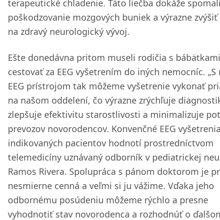
terapeutické chladenie. Táto liečba dokáže spomal
poškodzovanie mozgových buniek a výrazne zvýšiť
na zdravý neurologický vývoj.
Ešte donedávna pritom museli rodičia s bábätkam
cestovať za EEG vyšetrením do iných nemocníc. „S
EEG prístrojom tak môžeme vyšetrenie vykonať pr
na našom oddelení, čo výrazne zrýchľuje diagnosti
zlepšuje efektivitu starostlivosti a minimalizuje po
prevozov novorodencov. Konvenčné EEG vyšetrenia
indikovaných pacientov hodnotí prostredníctvom
telemedicíny uznávaný odborník v pediatrickej neu
Ramos Rivera. Spolupráca s pánom doktorom je pr
nesmierne cenná a veľmi si ju vážime. Vďaka jeho
odbornému posúdeniu môžeme rýchlo a presne
vyhodnotiť stav novorodenca a rozhodnúť o ďalšo