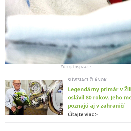
Zdroj: fnspza.sk
SÚVISIACI ČLÁNOK
Legendárny primár v Žil
oslávil 80 rokov. Jeho m
poznajú aj v zahraničí
Čítajte viac
>