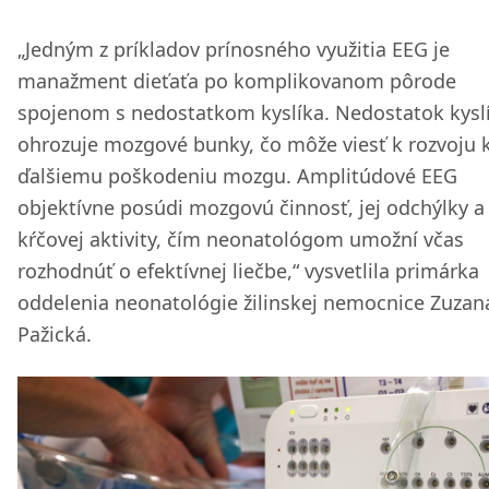
„Jedným z príkladov prínosného využitia EEG je
manažment dieťaťa po komplikovanom pôrode
spojenom s nedostatkom kyslíka. Nedostatok kysl
ohrozuje mozgové bunky, čo môže viesť k rozvoju 
ďalšiemu poškodeniu mozgu. Amplitúdové EEG
objektívne posúdi mozgovú činnosť, jej odchýlky a
kŕčovej aktivity, čím neonatológom umožní včas
rozhodnúť o efektívnej liečbe,“ vysvetlila primárka
oddelenia neonatológie žilinskej nemocnice Zuzan
Pažická.