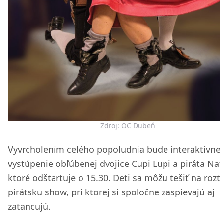
Zdroj: OC Dubeň
Vyvrcholením celého popoludnia bude interaktívn
vystúpenie obľúbenej dvojice Cupi Lupi a piráta N
ktoré odštartuje o 15.30. Deti sa môžu tešiť na roz
pirátsku show, pri ktorej si spoločne zaspievajú aj
zatancujú.