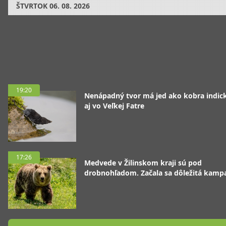
ŠTVRTOK
06. 08. 2026
19:20
Nenápadný tvor má jed ako kobra indická
aj vo Veľkej Fatre
17:26
Medvede v Žilinskom kraji sú pod
drobnohľadom. Začala sa dôležitá kamp