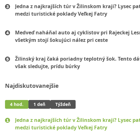
Jedna z najkrajších túr v Žilinskom kraji? Lysec pat
medzi turistické poklady Veľkej Fatry
Medveď naháňal auto aj cyklistov pri Rajeckej Les
všetkým stojí šokujúci nález pri ceste
Žilinský kraj čaká poriadny teplotný šok. Tento d
však sledujte, prídu búrky
Najdiskutovanejšie
4 hod.
1 deň
Týždeň
Jedna z najkrajších túr v Žilinskom kraji? Lysec pat
medzi turistické poklady Veľkej Fatry