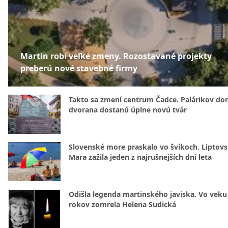
Martin robí veľké zmeny. Rozostavané projekty
preberú nové stavebné firmy
Takto sa zmení centrum Čadce. Palárikov do
dvorana dostanú úplne novú tvár
Slovenské more praskalo vo švíkoch. Liptov
Mara zažila jeden z najrušnejších dní leta
Odišla legenda martinského javiska. Vo veku
rokov zomrela Helena Sudická