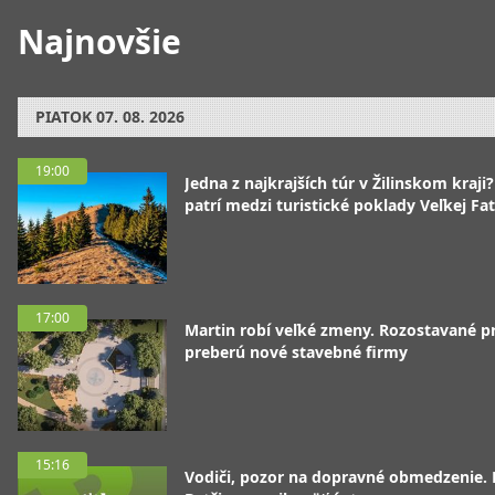
Najnovšie
PIATOK
07. 08. 2026
19:00
Jedna z najkrajších túr v Žilinskom kraji
patrí medzi turistické poklady Veľkej Fa
17:00
Martin robí veľké zmeny. Rozostavané p
preberú nové stavebné firmy
15:16
Vodiči, pozor na dopravné obmedzenie. 