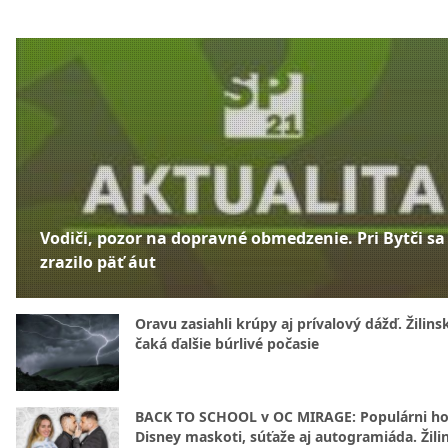
Vodiči, pozor na dopravné obmedzenie. Pri Bytči sa
zrazilo päť áut
Oravu zasiahli krúpy aj prívalový dážď. Žilins
čaká ďalšie búrlivé počasie
BACK TO SCHOOL v OC MIRAGE: Populárni hos
Disney maskoti, súťaže aj autogramiáda. Žili