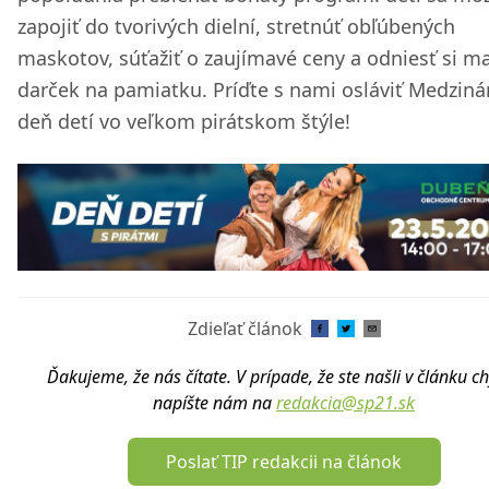
zapojiť do tvorivých dielní, stretnúť obľúbených
maskotov, súťažiť o zaujímavé ceny a odniesť si ma
darček na pamiatku. Príďte s nami osláviť Medzin
deň detí vo veľkom pirátskom štýle!
Zdieľať článok
Ďakujeme, že nás čítate. V prípade, že ste našli v článku c
napíšte nám na
redakcia@sp21.sk
Poslať TIP redakcii na článok