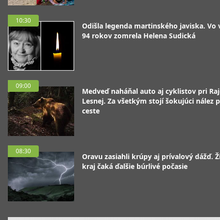
10:30
Odišla legenda martinského javiska. Vo
94 rokov zomrela Helena Sudická
09:00
Medveď naháňal auto aj cyklistov pri Raj
Lesnej. Za všetkým stojí šokujúci nález p
ceste
08:30
Oravu zasiahli krúpy aj prívalový dážď. Ž
kraj čaká ďalšie búrlivé počasie