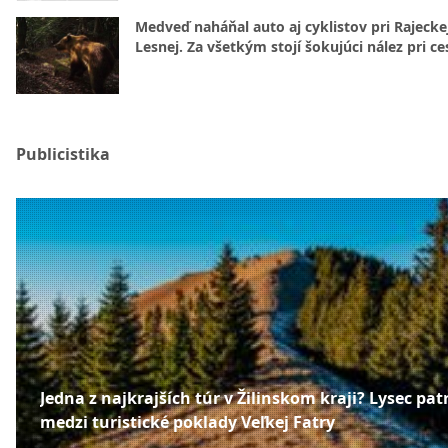
Medveď naháňal auto aj cyklistov pri Rajecke
Lesnej. Za všetkým stojí šokujúci nález pri ce
Publicistika
Jedna z najkrajších túr v Žilinskom kraji? Lysec patr
medzi turistické poklady Veľkej Fatry