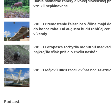
Ďalšie nádherné zábery divokej slovenskej pr
vznikli neplánovane
VIDEO Premostenie železnice v Žiline majú d
do konca roka. Od augusta budú robiť aj cez
víkendy
VIDEO Fotopasca zachytila mohutnú medvedi
najkrajšie však prišlo o chvíľu neskôr
VIDEO Májovú ulicu začali dvíhať nad železni
Podcast