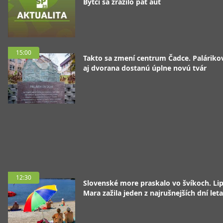
Bytči sa zrazilo päť áut
15:00
Takto sa zmení centrum Čadce. Palárik
aj dvorana dostanú úplne novú tvár
12:30
Slovenské more praskalo vo švíkoch. Li
Mara zažila jeden z najrušnejších dní leta