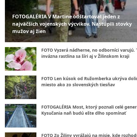
FOTOGALÉRIA V Martine odštartoval jeden z
najväčších vojenských výcvikov. Nastúpili stovky
mužov aj žien
FOTO Vyzerá nádherne, no odborníci varujú. 
invázna rastlina sa šíri aj v Žilinskom kraji
FOTO Len kúsok od Ružomberka ukrýva doli
miesto ako zo slovenských tiesňav
FOTOGALÉRIA Most, ktorý poznali celé gener
Kysučania naň budú ešte dlho spomínať
FOTO Zo Žiliny vyrážajú na misie, kde rozhod