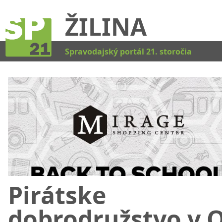
ŽILINA
Kat
Spravodajský portál 21. storočia
Pirátske
dobrodružstvo v 