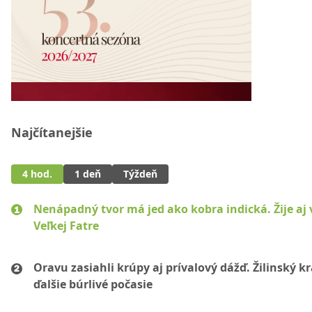
Najčítanejšie
4 hod.
1 deň
Týždeň
Nenápadný tvor má jed ako kobra indická. Žije aj 
Veľkej Fatre
Oravu zasiahli krúpy aj prívalový dážď. Žilinský k
ďalšie búrlivé počasie