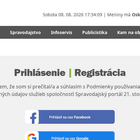
Sobota
08. 08. 2026 17:34:09
| Meniny má
Osk
Spravodajstvo
Infoservis
Publicistika
Kam na o
Prihlásenie
|
Registrácia
m, že som si prečítal/a a súhlasím s Podmienky používania
ých údajov služieb spoločnosťi Spravodajský portál 21. sto