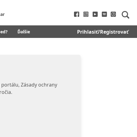
ar
Prihlasiť/Registrovať
bed?
Ďalšie
 portálu, Zásady ochrany
ročia.