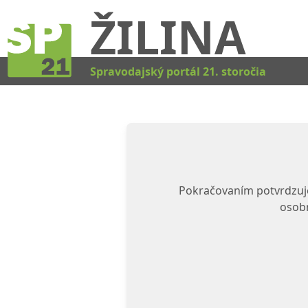
ŽILINA
Spravodajský portál 21. storočia
Pokračovaním potvrdzuje
osobn